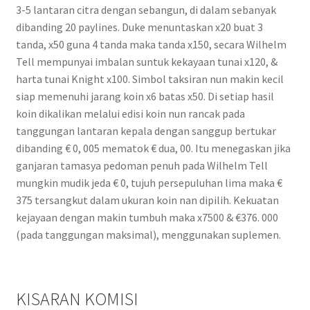
3-5 lantaran citra dengan sebangun, di dalam sebanyak
dibanding 20 paylines. Duke menuntaskan x20 buat 3
tanda, x50 guna 4 tanda maka tanda x150, secara Wilhelm
Tell mempunyai imbalan suntuk kekayaan tunai x120, &
harta tunai Knight x100. Simbol taksiran nun makin kecil
siap memenuhi jarang koin x6 batas x50. Di setiap hasil
koin dikalikan melalui edisi koin nun rancak pada
tanggungan lantaran kepala dengan sanggup bertukar
dibanding € 0, 005 mematok € dua, 00. Itu menegaskan jika
ganjaran tamasya pedoman penuh pada Wilhelm Tell
mungkin mudik jeda € 0, tujuh persepuluhan lima maka €
375 tersangkut dalam ukuran koin nan dipilih. Kekuatan
kejayaan dengan makin tumbuh maka x7500 & €376. 000
(pada tanggungan maksimal), menggunakan suplemen.
KISARAN KOMISI