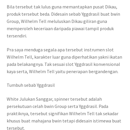
Bila tersebut tak lulus guna memantapkan pusat Dikau,
produk tersebut beda. Didesain sebab Yggdrasil buat bwin
Group, Wilhelm Tell meluluskan Dikau giliran guna
memperoleh keceriaan daripada piawai tampil produk
tersendiri.
Pra saya menduga segala apa tersebut instrumen slot
Wilhelm Tell, karakter luar guna diperhatikan yakni ikatan
pada belakangnya. Tak sesuai slot Yggdrasil konvensional
kaya serta, Wilhelm Tell yaitu penerapan bergandengan.
Tumbuh sebab Yggdrasil
White Julukan Sanggar, spinner tersebut adalah
persekutuan celah bwin Group serta Yggdrasil. Pada
praktiknya, tersebut signifikan Wilhelm Tell tak sekadar
khusus buat mahajana bwin tetapi didesain istimewa buat
tersebut.