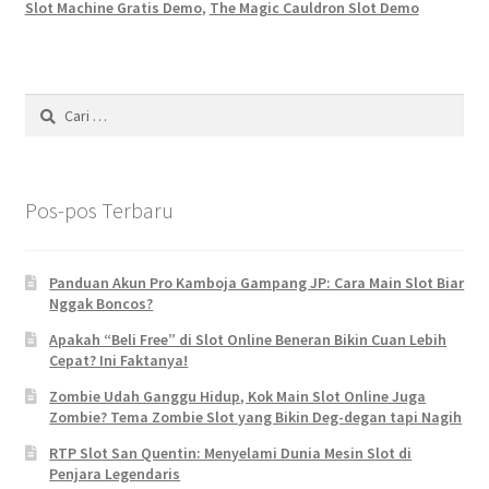
Slot Machine Gratis Demo
,
The Magic Cauldron Slot Demo
Cari
untuk:
Pos-pos Terbaru
Panduan Akun Pro Kamboja Gampang JP: Cara Main Slot Biar
Nggak Boncos?
Apakah “Beli Free” di Slot Online Beneran Bikin Cuan Lebih
Cepat? Ini Faktanya!
Zombie Udah Ganggu Hidup, Kok Main Slot Online Juga
Zombie? Tema Zombie Slot yang Bikin Deg-degan tapi Nagih
RTP Slot San Quentin: Menyelami Dunia Mesin Slot di
Penjara Legendaris