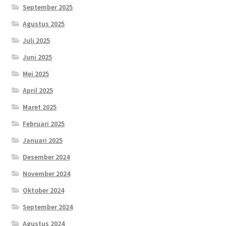
September 2025
Agustus 2025
Juli 2025
Juni 2025
Mei 2025
April 2025
Maret 2025
Februari 2025
Januari 2025
Desember 2024
November 2024
Oktober 2024
September 2024
Agustus 2024