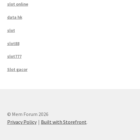
slot online
data hk
slot
slot88
slot777
Slot gacor
© Mem Forum 2026
Privacy Policy
Built with Storefront
.