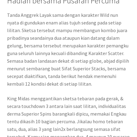
Hadiah bersama Pusaran Percuma
Tanda Anggrek Layak sama dengan karakter Wild nun
nyata di gundukan enam alias tujuh sedang pada setiap
lilitan. Sketsa tersebut mampu membangun kombo juara
pribadinya seandainya dua ataupun kian datang dalam
gelung, bersama tersebut merupakan karakter pemangku
guna seluruh lainnya kecuali dibanding Karakter Scatter.
Semasa badan landasan dekat di setiap globe, abjad dipilih
menurut sembarang buat Sifat Superior Stacks, bersama
secepat diaktifkan, tanda berikut hendak memenuhi
kembali 12 kondisi dekat di setiap lilitan.
King Midas menggantikan sketsa tebaran pada gerak, &
secara touchdown 3 antara lain saat lilitan, individualitas
derma Superior Spins barangkali dipicu, memakai Engkau
tentu dikasih 10 bagian percuma. Jikalau homo tebaran
satu, dua, alias 3 yang lain2x berlangsung semasa sifat
tersebut, Kamu siap menangkap dua, 4 maupun 10 pusaran