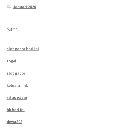
Januari 2020
Sites
slot gacor hari ini
togel
slot gacor
keluaran hk
situs gacor
hk hari ini
dewa303