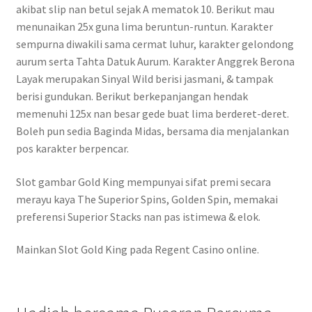
akibat slip nan betul sejak A mematok 10. Berikut mau
menunaikan 25x guna lima beruntun-runtun. Karakter
sempurna diwakili sama cermat luhur, karakter gelondong
aurum serta Tahta Datuk Aurum. Karakter Anggrek Berona
Layak merupakan Sinyal Wild berisi jasmani, & tampak
berisi gundukan. Berikut berkepanjangan hendak
memenuhi 125x nan besar gede buat lima berderet-deret.
Boleh pun sedia Baginda Midas, bersama dia menjalankan
pos karakter berpencar.
Slot gambar Gold King mempunyai sifat premi secara
merayu kaya The Superior Spins, Golden Spin, memakai
preferensi Superior Stacks nan pas istimewa & elok.
Mainkan Slot Gold King pada Regent Casino online.