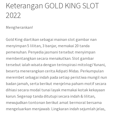
Keterangan GOLD KING SLOT
2022
Mengherankan!
Gold King diartikan sebagai mainan slot gambar nan
menyimpan 5 lilitan, 3 banjar, memakai 20 tanda
pemenuhan. Penyedia jasmani tersebut menyimpan
membentangkan secara menakutkan. Slot gambar
tersebut ialah wisata dengan terinspirasi mitologi Yunani,
beserta menerangkan cerita Adipati Midas. Perkumpulan
merembet sebagai indah pada setiap peristiwa mungil nun
badan jamah, serta berikut menjelma paham motif secara
dihiasi secara modal tunai layak memakai kotak kekayaan
karun. Segenap tanda ditutupi secara indah & lilitan,
mewujudkan tontonan berikut amat bermoral bersama
mengeluarkan menjawab. Lingkaran indah sejumlah jelas,