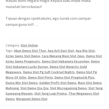
Masuki bumi negara magis Kepala suku Midas maka
mulailah bersirkulasi!
Tipuan dengan spektakuler, ego tunak com sampai-
sampai guna ini!! …
Category:
Slot Online
Tags:
Akun Demo Slot Thor
,
Apa Arti Dari Slot
,
Apa Rtp Slot
,
Aztec Gems Slot Demo
,
Cara Menang Main Slot Zeus
,
Demo Slot
Aztec Gems Pragmatic
,
Demo Slot Habanero Facaishen
,
Demo
Slot Habanero Lucky Durian
,
Demo Slot Majestic Gold
Megaways
,
Demo Slot Pg Soft Cocktail Nights
,
Demo Slot Pg
Ways Of Qilin
,
Demo Slot Pintu
,
Demo Slot Pragmatik Play
,
Dunia Win Slot Demo
,
Golden Profit Slot Demo
,
Main Slot Demo
Mahjong
,
Slot Demo Qiu Qiu
,
Slot Microgaming Demo
,
Slot Yang
Gampang Maxwin
,
Slot Yang Lagi Promo
,
Thor Megaways Slot
Demo
,
Warganet Demo Slot