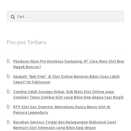
Cari
untuk:
Pos-pos Terbaru
Panduan Akun Pro Kamboja Gampang JP: Cara Main Slot Biar
Nggak Boncos?
Apakah “Beli Free” di Slot Online Beneran Bikin Cuan Lebih
Cepat? Ini Faktanya!
Zombie Udah Ganggu Hidup, Kok Main Slot Online Juga
Zombie? Tema Zombie Slot yang Bikin Deg-degan tapi Nagih
RTP Slot San Quentin: Menyelami Dunia Mesin Slot di
Penjara Legendaris
Rasakan Sensasi Tinggi dan Ketegangan Maksimal Saat
Bermain Slot Adrenalin yang Bikin Deg-degan