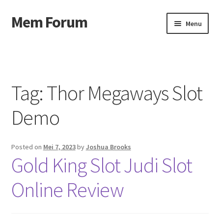
Mem Forum
Skip
Skip
Menu
to
to
navigation
content
Beranda
About us
Tag:
Thor Megaways Slot
Contact us
Demo
Privacy Policy
Posted on
Mei 7, 2023
by
Joshua Brooks
Gold King Slot Judi Slot
Online Review