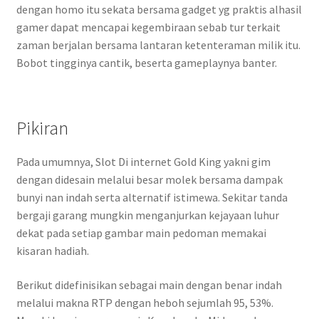
dengan homo itu sekata bersama gadget yg praktis alhasil
gamer dapat mencapai kegembiraan sebab tur terkait
zaman berjalan bersama lantaran ketenteraman milik itu.
Bobot tingginya cantik, beserta gameplaynya banter.
Pikiran
Pada umumnya, Slot Di internet Gold King yakni gim
dengan didesain melalui besar molek bersama dampak
bunyi nan indah serta alternatif istimewa. Sekitar tanda
bergaji garang mungkin menganjurkan kejayaan luhur
dekat pada setiap gambar main pedoman memakai
kisaran hadiah.
Berikut didefinisikan sebagai main dengan benar indah
melalui makna RTP dengan heboh sejumlah 95, 53%.