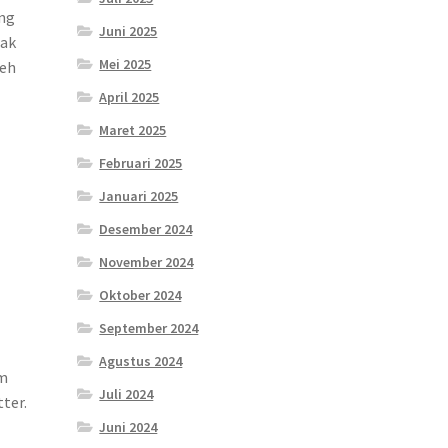
ong
Juni 2025
pak
Mei 2025
leh
April 2025
Maret 2025
Februari 2025
Januari 2025
Desember 2024
November 2024
Oktober 2024
September 2024
Agustus 2024
am
Juli 2024
ter.
Juni 2024