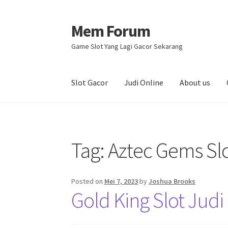
Mem Forum
Skip
Skip
to
to
Game Slot Yang Lagi Gacor Sekarang
navigation
content
Slot Gacor
Judi Online
About us
Beranda
About us
Contact us
Privacy Policy
Tag:
Aztec Gems Sl
Posted on
Mei 7, 2023
by
Joshua Brooks
Gold King Slot Judi