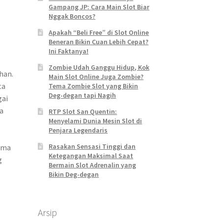
Gampang JP: Cara Main Slot Biar
Nggak Boncos?
Apakah “Beli Free” di Slot Online
Beneran Bikin Cuan Lebih Cepat?
Ini Faktanya!
Zombie Udah Ganggu Hidup, Kok
han.
Main Slot Online Juga Zombie?
ta
Tema Zombie Slot yang Bikin
Deg-degan tapi Nagih
gai
a
RTP Slot San Quentin:
Menyelami Dunia Mesin Slot di
Penjara Legendaris
Rasakan Sensasi Tinggi dan
uma
Ketegangan Maksimal Saat
g
Bermain Slot Adrenalin yang
Bikin Deg-degan
Arsip