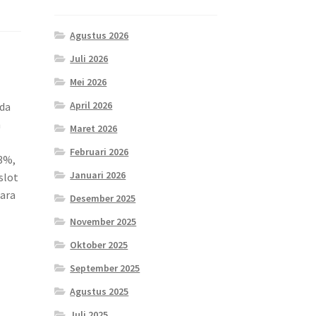
Agustus 2026
Juli 2026
Mei 2026
April 2026
ada
n
Maret 2026
Februari 2026
53%,
Januari 2026
slot
cara
Desember 2025
November 2025
Oktober 2025
September 2025
Agustus 2025
Juli 2025