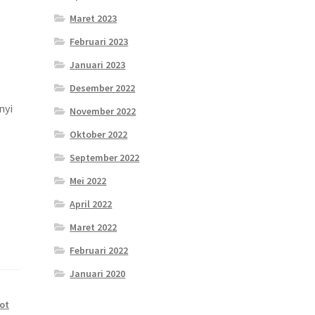
Maret 2023
Februari 2023
Januari 2023
Desember 2022
nyi
November 2022
Oktober 2022
September 2022
Mei 2022
April 2022
Maret 2022
Februari 2022
Januari 2020
ot