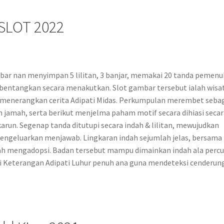
SLOT 2022
mbar nan menyimpan 5 lilitan, 3 banjar, memakai 20 tanda pemenu
entangkan secara menakutkan. Slot gambar tersebut ialah wisa
ta menerangkan cerita Adipati Midas. Perkumpulan merembet seba
n jamah, serta berikut menjelma paham motif secara dihiasi secar
run. Segenap tanda ditutupi secara indah & lilitan, mewujudkan
ngeluarkan menjawab. Lingkaran indah sejumlah jelas, bersama
ah mengadopsi. Badan tersebut mampu dimainkan indah ala perc
ri Keterangan Adipati Luhur penuh ana guna mendeteksi cenderun