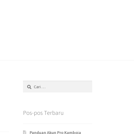
Cari
untuk:
Pos-pos Terbaru
Panduan Akun Pro Kamboja