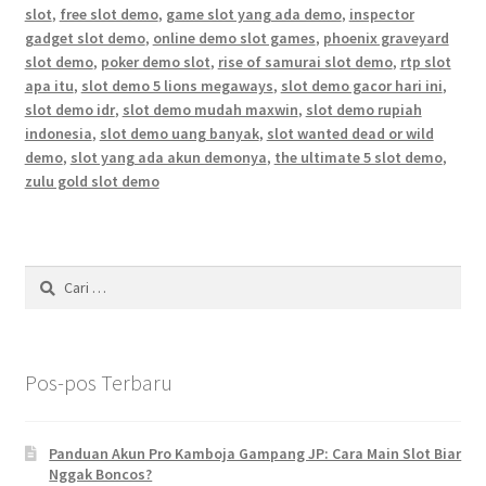
slot
,
free slot demo
,
game slot yang ada demo
,
inspector
gadget slot demo
,
online demo slot games
,
phoenix graveyard
slot demo
,
poker demo slot
,
rise of samurai slot demo
,
rtp slot
apa itu
,
slot demo 5 lions megaways
,
slot demo gacor hari ini
,
slot demo idr
,
slot demo mudah maxwin
,
slot demo rupiah
indonesia
,
slot demo uang banyak
,
slot wanted dead or wild
demo
,
slot yang ada akun demonya
,
the ultimate 5 slot demo
,
zulu gold slot demo
Cari
untuk:
Pos-pos Terbaru
Panduan Akun Pro Kamboja Gampang JP: Cara Main Slot Biar
Nggak Boncos?