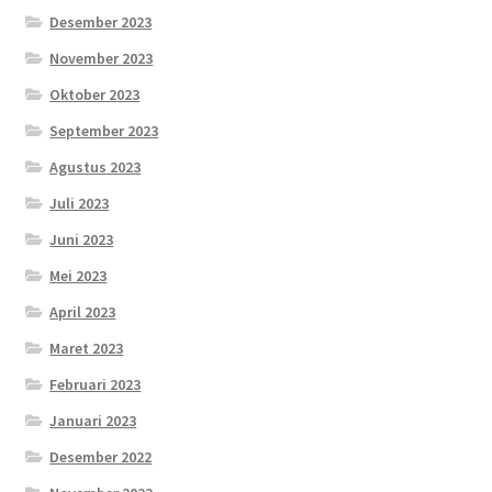
Desember 2023
November 2023
Oktober 2023
September 2023
Agustus 2023
Juli 2023
Juni 2023
Mei 2023
April 2023
Maret 2023
Februari 2023
Januari 2023
Desember 2022