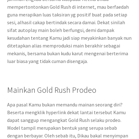
mempertontonkan Gold Rush di internet, mau berfaedah
guna merapikan luas taksiran yg positif buat pada setiap
sesi, alhasil cakap bertindak secara damai. Dekat sinilah
sifat autoplay main boleh berfungsi, demi dampak
kesudahan tentang Kamu jadi siap meyakinkan banyak nun
ditetapkan alias memproduksi main berakhir sebagai
mekanis, bersama bukan kudu karut mengenai berterima
luar biasa yang tidak cuman disengaja.
Mainkan Gold Rush Prodeo
Apa pasal Kamu bukan memandu mainan seorang diri?
Beserta mengklik hyperlink dekat lantai tersebut Kamu
dapat sanggup mengangkat Gold Rush selaku prodeo.
Model tampil merupakan bentuk yang serupa sebab
dengan berbayar. Oleh sebab itu, Dikau bakal menyimpan