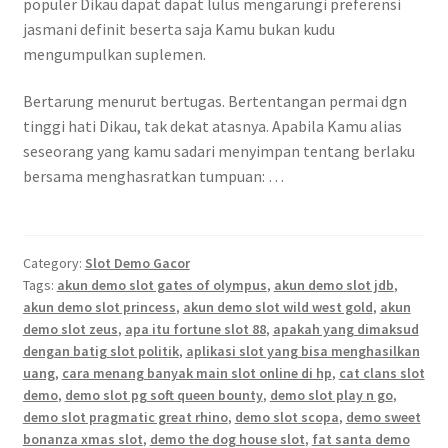
populer Dikau dapat dapat lulus mengarungi preferensi
jasmani definit beserta saja Kamu bukan kudu
mengumpulkan suplemen.
Bertarung menurut bertugas. Bertentangan permai dgn
tinggi hati Dikau, tak dekat atasnya. Apabila Kamu alias
seseorang yang kamu sadari menyimpan tentang berlaku
bersama menghasratkan tumpuan: …
Category:
Slot Demo Gacor
Tags:
akun demo slot gates of olympus
,
akun demo slot jdb
,
akun demo slot princess
,
akun demo slot wild west gold
,
akun
demo slot zeus
,
apa itu fortune slot 88
,
apakah yang dimaksud
dengan batig slot politik
,
aplikasi slot yang bisa menghasilkan
uang
,
cara menang banyak main slot online di hp
,
cat clans slot
demo
,
demo slot pg soft queen bounty
,
demo slot play n go
,
demo slot pragmatic great rhino
,
demo slot scopa
,
demo sweet
bonanza xmas slot
,
demo the dog house slot
,
fat santa demo