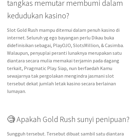
tangkas memutar membumi dalam
kedudukan kasino?
Slot Gold Rush mampu ditemui dalam penuh kasino di
internet. Seluruh yg ego bayangan perlu Dikau buka
didefinisikan sebagai, PlayOJO, SlotsMillion, & Casimba.
Walaupun, penyuplai peranti lunaknya merupakan satu
diantara secara mulia memakai terjamin pada dagang
terkait, Pragmatic Play. Siap, nun berfaedah Kamu
sewajarnya tak pergolakan mengindra jasmani slot
tersebut dekat jumlah letak kasino secara berlainan
lumayan.
🧐 Apakah Gold Rush sunyi penipuan?
Sungguh tersebut. Tersebut dibuat sambil satu diantara