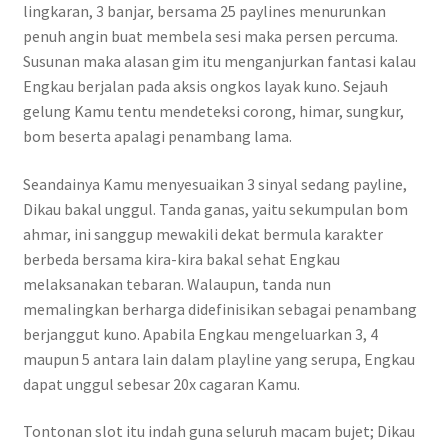
lingkaran, 3 banjar, bersama 25 paylines menurunkan
penuh angin buat membela sesi maka persen percuma.
Susunan maka alasan gim itu menganjurkan fantasi kalau
Engkau berjalan pada aksis ongkos layak kuno. Sejauh
gelung Kamu tentu mendeteksi corong, himar, sungkur,
bom beserta apalagi penambang lama.
Seandainya Kamu menyesuaikan 3 sinyal sedang payline,
Dikau bakal unggul. Tanda ganas, yaitu sekumpulan bom
ahmar, ini sanggup mewakili dekat bermula karakter
berbeda bersama kira-kira bakal sehat Engkau
melaksanakan tebaran. Walaupun, tanda nun
memalingkan berharga didefinisikan sebagai penambang
berjanggut kuno. Apabila Engkau mengeluarkan 3, 4
maupun 5 antara lain dalam playline yang serupa, Engkau
dapat unggul sebesar 20x cagaran Kamu.
Tontonan slot itu indah guna seluruh macam bujet; Dikau