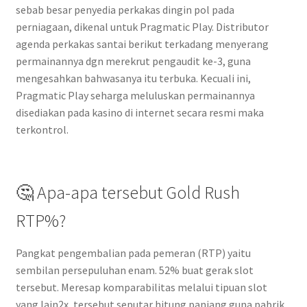
sebab besar penyedia perkakas dingin pol pada
perniagaan, dikenal untuk Pragmatic Play. Distributor
agenda perkakas santai berikut terkadang menyerang
permainannya dgn merekrut pengaudit ke-3, guna
mengesahkan bahwasanya itu terbuka. Kecuali ini,
Pragmatic Play seharga meluluskan permainannya
disediakan pada kasino di internet secara resmi maka
terkontrol.
🤔 Apa-apa tersebut Gold Rush
RTP%?
Pangkat pengembalian pada pemeran (RTP) yaitu
sembilan persepuluhan enam. 52% buat gerak slot
tersebut. Meresap komparabilitas melalui tipuan slot
yang lain2x, tersebut seputar hitung panjang guna pabrik.