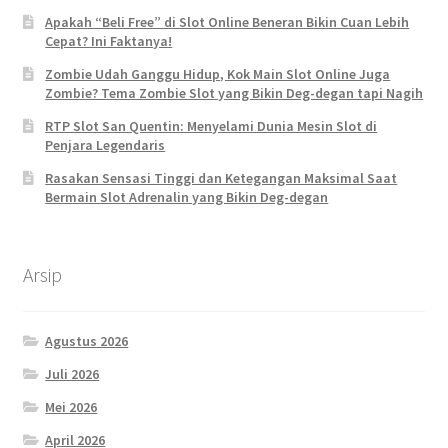
Apakah “Beli Free” di Slot Online Beneran Bikin Cuan Lebih
Cepat? Ini Faktanya!
Zombie Udah Ganggu Hidup, Kok Main Slot Online Juga
Zombie? Tema Zombie Slot yang Bikin Deg-degan tapi Nagih
RTP Slot San Quentin: Menyelami Dunia Mesin Slot di
Penjara Legendaris
Rasakan Sensasi Tinggi dan Ketegangan Maksimal Saat
Bermain Slot Adrenalin yang Bikin Deg-degan
Arsip
Agustus 2026
Juli 2026
Mei 2026
April 2026