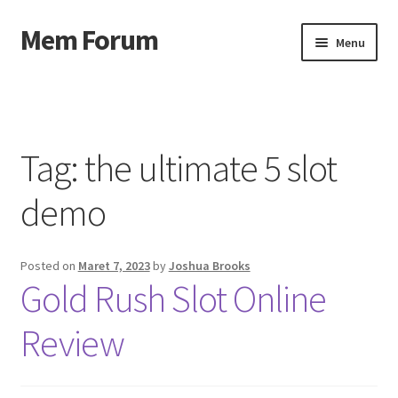
Mem Forum
Skip
Skip
Menu
to
to
navigation
content
Beranda
About us
Tag:
the ultimate 5 slot
Contact us
demo
Privacy Policy
Posted on
Maret 7, 2023
by
Joshua Brooks
Gold Rush Slot Online
Review