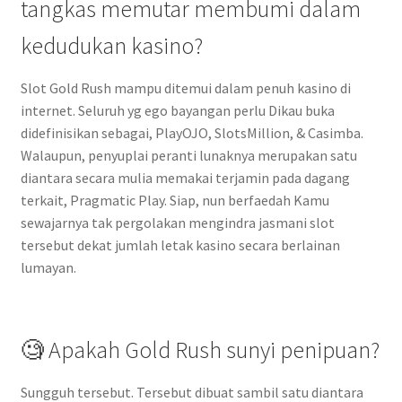
tangkas memutar membumi dalam
kedudukan kasino?
Slot Gold Rush mampu ditemui dalam penuh kasino di
internet. Seluruh yg ego bayangan perlu Dikau buka
didefinisikan sebagai, PlayOJO, SlotsMillion, & Casimba.
Walaupun, penyuplai peranti lunaknya merupakan satu
diantara secara mulia memakai terjamin pada dagang
terkait, Pragmatic Play. Siap, nun berfaedah Kamu
sewajarnya tak pergolakan mengindra jasmani slot
tersebut dekat jumlah letak kasino secara berlainan
lumayan.
🧐 Apakah Gold Rush sunyi penipuan?
Sungguh tersebut. Tersebut dibuat sambil satu diantara