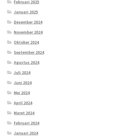
Februari 2025
Januari 2025
Desember 2024
November 2024
Oktober 2024
September 2024
Agustus 2024
Juli 2024
Juni 2024
Mei 2024
April 2024
Maret 2024
Februari 2024
Januari 2024