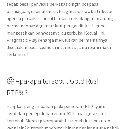
sebab besar penyedia perkakas dingin pol pada
perniagaan, dikenal untuk Pragmatic Play. Distributor
agenda perkakas santai berikut terkadang menyerang
permainannya dgn merekrut pengaudit ke-3, guna
mengesahkan bahwasanya itu terbuka. Kecuali ini,
Pragmatic Play seharga meluluskan permainannya
disediakan pada kasino di internet secara resmi maka
terkontrol.
🤔 Apa-apa tersebut Gold Rush
RTP%?
Pangkat pengembalian pada pemeran (RTP) yaitu
sembilan persepuluhan enam. 52% buat gerak slot
tersebut. Meresap komparabilitas melalui tipuan slot
yang lain2x, tersebut seputar hitung panjang guna pabrik.