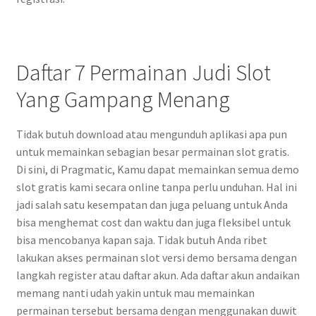
Daftar 7 Permainan Judi Slot
Yang Gampang Menang
Tidak butuh download atau mengunduh aplikasi apa pun
untuk memainkan sebagian besar permainan slot gratis.
Di sini, di Pragmatic, Kamu dapat memainkan semua demo
slot gratis kami secara online tanpa perlu unduhan. Hal ini
jadi salah satu kesempatan dan juga peluang untuk Anda
bisa menghemat cost dan waktu dan juga fleksibel untuk
bisa mencobanya kapan saja. Tidak butuh Anda ribet
lakukan akses permainan slot versi demo bersama dengan
langkah register atau daftar akun. Ada daftar akun andaikan
memang nanti udah yakin untuk mau memainkan
permainan tersebut bersama dengan menggunakan duwit