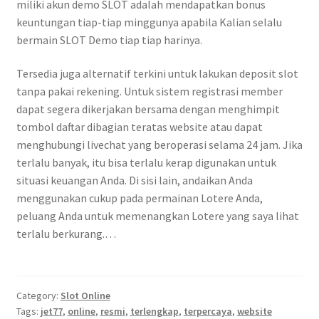
miliki akun demo SLOT adalah mendapatkan bonus
keuntungan tiap-tiap minggunya apabila Kalian selalu
bermain SLOT Demo tiap tiap harinya.
Tersedia juga alternatif terkini untuk lakukan deposit slot
tanpa pakai rekening. Untuk sistem registrasi member
dapat segera dikerjakan bersama dengan menghimpit
tombol daftar dibagian teratas website atau dapat
menghubungi livechat yang beroperasi selama 24 jam. Jika
terlalu banyak, itu bisa terlalu kerap digunakan untuk
situasi keuangan Anda. Di sisi lain, andaikan Anda
menggunakan cukup pada permainan Lotere Anda,
peluang Anda untuk memenangkan Lotere yang saya lihat
terlalu berkurang.…
Category:
Slot Online
Tags:
jet77
,
online
,
resmi
,
terlengkap
,
terpercaya
,
website