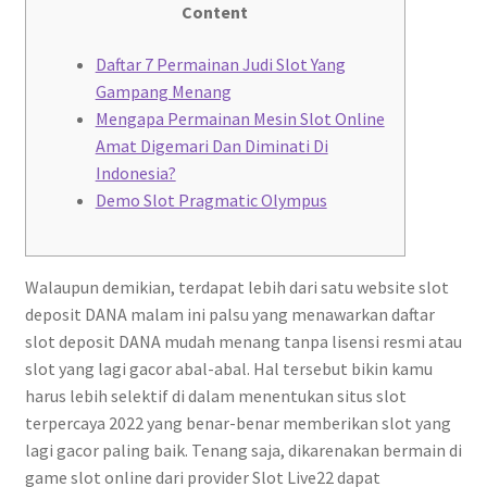
Content
Daftar 7 Permainan Judi Slot Yang
Gampang Menang
Mengapa Permainan Mesin Slot Online
Amat Digemari Dan Diminati Di
Indonesia?
Demo Slot Pragmatic Olympus
Walaupun demikian, terdapat lebih dari satu website slot
deposit DANA malam ini palsu yang menawarkan daftar
slot deposit DANA mudah menang tanpa lisensi resmi atau
slot yang lagi gacor abal-abal. Hal tersebut bikin kamu
harus lebih selektif di dalam menentukan situs slot
terpercaya 2022 yang benar-benar memberikan slot yang
lagi gacor paling baik. Tenang saja, dikarenakan bermain di
game slot online dari provider Slot Live22 dapat