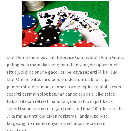
Slot Demo Indonesia ialah Service Games Slot Demo Gratis
paling baik memakai uang murahan yang disiapkan oleh
situs judi slot online gacor terpercaya seperti Miliar Judi
Slot Online. Situs ini diperuntukkan untuk beberapa
pemain slot di semua Indonesia yang ingin cobalah kesan
seperti bermain slot betulan tanpa deposit. Jika saldo
habis, silakan refresh halaman, dan saldo dapat balik
seperti sebelumnya dengan credit optimal 100ribu rupiah.
Jika malas untuk lakukan registrasi, anda juga bisa
langsung memainkannya tanpa harus melakukan
registrasi.