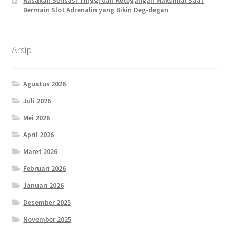
Rasakan Sensasi Tinggi dan Ketegangan Maksimal Saat
Bermain Slot Adrenalin yang Bikin Deg-degan
Arsip
Agustus 2026
Juli 2026
Mei 2026
April 2026
Maret 2026
Februari 2026
Januari 2026
Desember 2025
November 2025