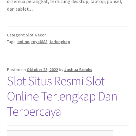
di semua perangkat, terhitung desktop, laptop, ponsel,
dan tablet.…
Category:
Slot Gacor
Tags:
online
,
royal888
,
terlengkap
Posted on
Oktober 23, 2022
by
Joshua Brooks
Slot Situs Resmi Slot
Online Terlengkap Dan
Terpercaya