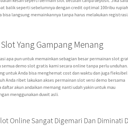
balah kesan seperti bermain slot betulan tanpa deposit. Jika sal
pat balik seperti sebelumnya dengan credit optimal 100ribu rupiah
uga bisa langsung memainkannya tanpa harus melakukan registrasi
i Slot Yang Gampang Menang
si apa pun untuk memainkan sebagian besar permainan slot grat
 semua demo slot gratis kami secara online tanpa perlu unduhan.
uang untuk Anda bisa menghemat cost dan waktu dan juga fleksibel
tuh Anda ribet lakukan akses permainan slot versi demo bersama
da daftar akun andaikan memang nanti udah yakin untuk mau
gan menggunakan duwit asli.
t Online Sangat Digemari Dan Diminati D