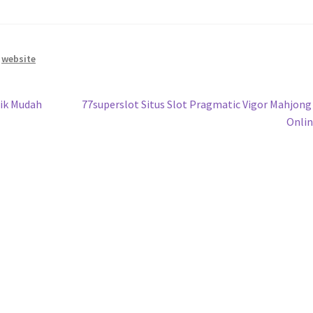
,
website
Next
aik Mudah
77superslot Situs Slot Pragmatic Vigor Mahjong
post:
Onli