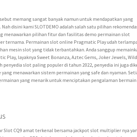
 tersebut memang sangat banyak namun untuk mendapatkan yang
. Nah disini kami SLOTDEMO adalah salah satu pilihan rekomenda
ng menawarkan pilihan fitur dan fasilitas demo permainan slot
ider ternama. Permainan slot online Pragmatic Play udah terlamp
aruhan mesin slot yang tidak terbantahkan. Anda sanggup memaink
ic Play, layaknya Sweet Bonanza, Aztec Gems, Joker Jewels, Wil
 penyedia slot paling populer di tahun 2022, penyedia ini juga dik
ine yang menawarkan sistem permainan yang safe dan nyaman. Set
ermainan yang menarik untuk menciptakan pengalaman bermain
us
ar Slot CQ9 amat terkenal bersama jackpot slot multiplier nya ya