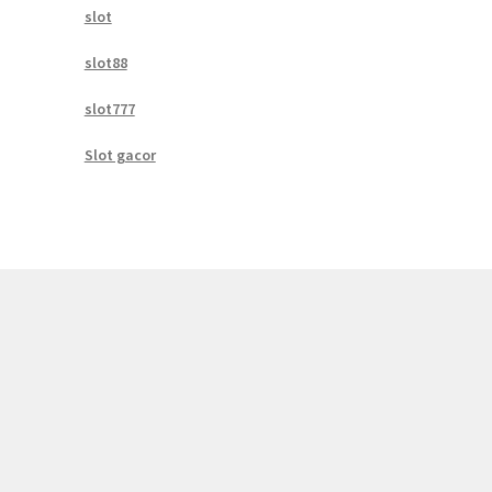
slot
slot88
slot777
Slot gacor