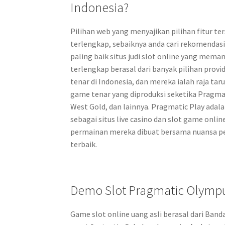
Indonesia?
Pilihan web yang menyajikan pilihan fitur
terlengkap, sebaiknya anda cari rekomendasi
paling baik situs judi slot online yang mema
terlengkap berasal dari banyak pilihan prov
tenar di Indonesia, dan mereka ialah raja t
game tenar yang diproduksi seketika Pragmat
West Gold, dan lainnya. Pragmatic Play adalah
sebagai situs live casino dan slot game onl
permainan mereka dibuat bersama nuansa p
terbaik.
Demo Slot Pragmatic Olymp
Game slot online uang asli berasal dari Band