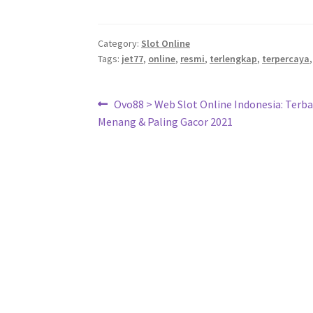
Category:
Slot Online
Tags:
jet77
,
online
,
resmi
,
terlengkap
,
terpercaya
Navigasi
Previous
Ovo88 > Web Slot Online Indonesia: Terb
post:
Menang & Paling Gacor 2021
pos