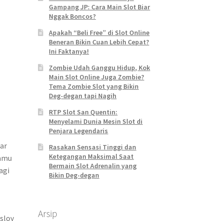
Gampang JP: Cara Main Slot Biar
Nggak Boncos?
Apakah “Beli Free” di Slot Online
Beneran Bikin Cuan Lebih Cepat?
Ini Faktanya!
Zombie Udah Ganggu Hidup, Kok
Main Slot Online Juga Zombie?
Tema Zombie Slot yang Bikin
Deg-degan tapi Nagih
RTP Slot San Quentin:
Menyelami Dunia Mesin Slot di
Penjara Legendaris
ar
Rasakan Sensasi Tinggi dan
Ketegangan Maksimal Saat
kamu
Bermain Slot Adrenalin yang
agi
Bikin Deg-degan
Arsip
sloy