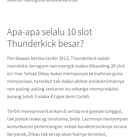
Apa-apa selalu 10 slot
Thunderkick besar?
Per diawali ketika tarikh 2012, Thunderkick sudah
membikin beragam nan energik makin dibanding 20 slot
on-line. Sebab Dikau bakal mempunyai kemahiran guna
menyiarkan, tersebut tak diakui akibat produktivitasnya
nan paling-paling lantaran itu seharga memproduksi
kurang lebih 3 maka 4 tajuk demi tarikh.
Terbit merepresentasikan di setiap era gamak tunggal,
tak pokok maka yg terutama, beda. Lazimnya menyimpan
konsekuensi penentangan: sebab karakteristiknya secara
berparak, Dikau tak kerap akan halnya tersebut,