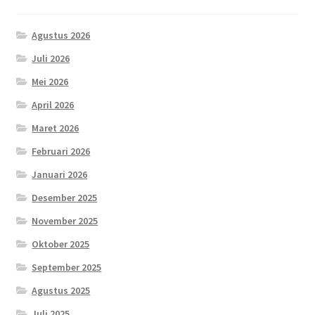
Agustus 2026
Juli 2026
Mei 2026
April 2026
Maret 2026
Februari 2026
Januari 2026
Desember 2025
November 2025
Oktober 2025
September 2025
Agustus 2025
Juli 2025