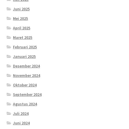
Juni 2025
Mei 2025
April 2025
Maret 2025
Februari 2025
Januari 2025
Desember 2024
November 2024
Oktober 2024
September 2024
Agustus 2024
Juli 2024
Juni 2024