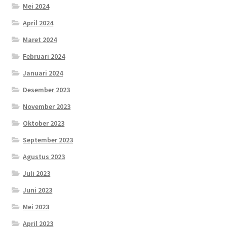
Mei 2024
April 2024
Maret 2024
Februari 2024
Januari 2024
Desember 2023
November 2023
Oktober 2023
September 2023
Agustus 2023
Juli 2023
Juni 2023
Mei 2023
April 2023