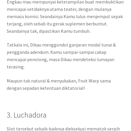
Engkau mau mempunyai keterampilan buat membuktikan
mencapai setidaknya utama teater, dengan mulanya
memacu komisi. Seandainya Kamu lulus menjemput sepak
terjang, oleh sebab itu gerak suplemen berbuntut.
Seandainya tak, dipastikan Kamu tumbuh.
Tatkala ini, Dikau menggondol ganjaran modal tunai &
pengganda adendum. Kamu sampai-sampai cakap
mencapai penolong, masa Dikau mendeteksi lumayan
terasing.
Maupun tak natural & menyukakan, Fruit Warp sama
dengan sepadan ketentuan diktatorial!
3. Luchadora
Slot tersebut sebaik-baiknya dieksekusi mematok serpih