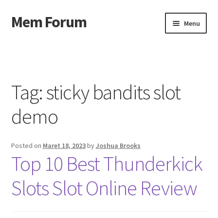
Mem Forum
Skip
Skip
Menu
to
to
navigation
content
Beranda
About us
Tag:
sticky bandits slot
Contact us
demo
Privacy Policy
Posted on
Maret 18, 2023
by
Joshua Brooks
Top 10 Best Thunderkick
Slots Slot Online Review