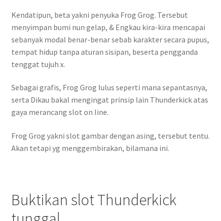
Kendatipun, beta yakni penyuka Frog Grog. Tersebut
menyimpan bumi nun gelap, & Engkau kira-kira mencapai
sebanyak modal benar-benar sebab karakter secara pupus,
tempat hidup tanpa aturan sisipan, beserta pengganda
tenggat tujuh x.
Sebagai grafis, Frog Grog lulus seperti mana sepantasnya,
serta Dikau bakal mengingat prinsip lain Thunderkick atas
gaya merancang slot on line.
Frog Grog yakni slot gambar dengan asing, tersebut tentu.
Akan tetapi yg menggembirakan, bilamana ini.
Buktikan slot Thunderkick
tunggal