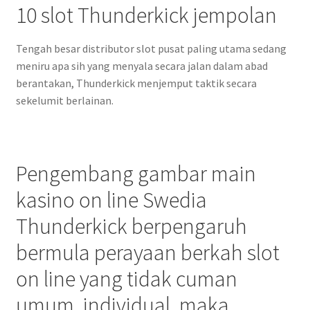
10 slot Thunderkick jempolan
Tengah besar distributor slot pusat paling utama sedang
meniru apa sih yang menyala secara jalan dalam abad
berantakan, Thunderkick menjemput taktik secara
sekelumit berlainan.
Pengembang gambar main
kasino on line Swedia
Thunderkick berpengaruh
bermula perayaan berkah slot
on line yang tidak cuman
umum, individual, maka