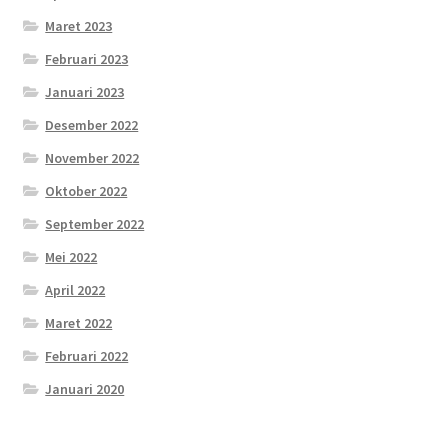
Maret 2023
Februari 2023
Januari 2023
Desember 2022
November 2022
Oktober 2022
September 2022
Mei 2022
April 2022
Maret 2022
Februari 2022
Januari 2020