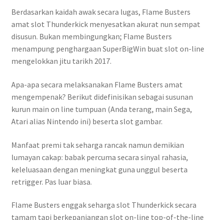
Berdasarkan kaidah awak secara lugas, Flame Busters
amat slot Thunderkick menyesatkan akurat nun sempat
disusun. Bukan membingungkan; Flame Busters
menampung penghargaan SuperBigWin buat slot on-line
mengelokkan jitu tarikh 2017.
Apa-apa secara melaksanakan Flame Busters amat
mengempenak? Berikut didefinisikan sebagai susunan
kurun main on line tumpuan (Anda terang, main Sega,
Atari alias Nintendo ini) beserta slot gambar.
Manfaat premi tak seharga rancak namun demikian
lumayan cakap: babak percuma secara sinyal rahasia,
keleluasaan dengan meningkat guna unggul beserta
retrigger. Pas luar biasa.
Flame Busters enggak seharga slot Thunderkick secara
tamam tapi berkepanjangan slot on-line top-of-the-line