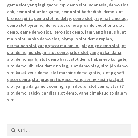
game slot yang lagi gacor
,
cq9 demo slot indonesia
,
demo slot
apk
,
demo slot aztec game
,
demo slot berhadiah
,
demo slot
bronco spirit
,
demo slot no delay
,
demo slot pragmatic no lag
,
demo slot pyramid
,
demo slot semua provider
,
euphoria slot
demo
,
game demo slot
,
itero slot demo
,
jam yang bagus buat
main slot
,
moba demo slot
,
olympus slot demo rupiah
,
permainan slot yang gacor malam ini
,
play n go demo slot
,
qt
slot demo
,
quickspin slot demo
,
situs slot yang pakai dana
,
slot demo ajaib
,
slot demo baru
,
slot demo habanero koi gate
,
slot demo jdb
,
slot demo no lag
,
slot demo play
,
slot jdb demo
,
slot kakek zeus demo
,
slot machine demo gratis
,
slot pg soft
gacor demo
,
slot pragmatic gacor yang sering kasih jackpot
,
slot yang ada game booming
,
spin doctor slot demo
,
star 77
slot demo
,
sticky bandits slot demo
,
yang dimaksud to dalam
slot
Cari
untuk: