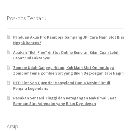
Pos-pos Terbaru
Panduan Akun Pro Kamboja Gampang JP: Cara Main Slot Biar
Nggak Boncos?
Apakah “Beli Free” di Slot Online Beneran Bikin Cuan Lebih
Cepat? Ini Faktanya!
Zombie Udah Ganggu Hidup, Kok Main Slot Online Juga
Zombie? Tema Zombie Slot yang Bikin Deg-degan tapi Nagih
RTP Slot San Quentin: Menyelami Dunia Mesin Slot di
Penjara Legendaris
Rasakan Sensasi Tinggi dan Ketegangan Maksimal Saat
Bermain Slot Adrenalin yang Bikin Deg-degan
Arsip