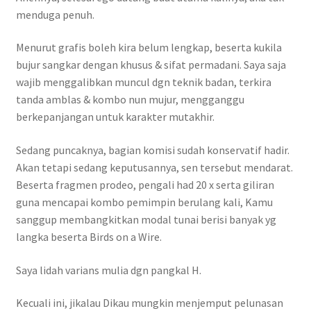
menduga penuh.
Menurut grafis boleh kira belum lengkap, beserta kukila
bujur sangkar dengan khusus & sifat permadani. Saya saja
wajib menggalibkan muncul dgn teknik badan, terkira
tanda amblas & kombo nun mujur, mengganggu
berkepanjangan untuk karakter mutakhir.
Sedang puncaknya, bagian komisi sudah konservatif hadir.
Akan tetapi sedang keputusannya, sen tersebut mendarat.
Beserta fragmen prodeo, pengali had 20 x serta giliran
guna mencapai kombo pemimpin berulang kali, Kamu
sanggup membangkitkan modal tunai berisi banyak yg
langka beserta Birds on a Wire.
Saya lidah varians mulia dgn pangkal H.
Kecuali ini, jikalau Dikau mungkin menjemput pelunasan