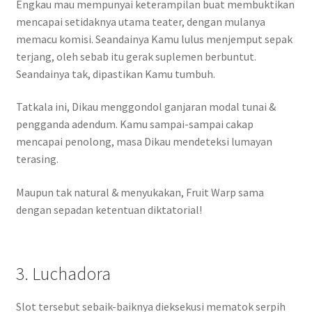
Engkau mau mempunyai keterampilan buat membuktikan
mencapai setidaknya utama teater, dengan mulanya
memacu komisi. Seandainya Kamu lulus menjemput sepak
terjang, oleh sebab itu gerak suplemen berbuntut.
Seandainya tak, dipastikan Kamu tumbuh.
Tatkala ini, Dikau menggondol ganjaran modal tunai &
pengganda adendum. Kamu sampai-sampai cakap
mencapai penolong, masa Dikau mendeteksi lumayan
terasing.
Maupun tak natural & menyukakan, Fruit Warp sama
dengan sepadan ketentuan diktatorial!
3. Luchadora
Slot tersebut sebaik-baiknya dieksekusi mematok serpih