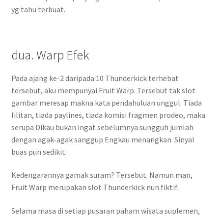
yg tahu terbuat.
dua. Warp Efek
Pada ajang ke-2 daripada 10 Thunderkick terhebat
tersebut, aku mempunyai Fruit Warp. Tersebut tak slot
gambar meresap makna kata pendahuluan unggul. Tiada
lilitan, tiada paylines, tiada komisi fragmen prodeo, maka
serupa Dikau bukan ingat sebelumnya sungguh jumlah
dengan agak-agak sanggup Engkau menangkan. Sinyal
buas pun sedikit.
Kedengarannya gamak suram? Tersebut. Namun man,
Fruit Warp merupakan slot Thunderkick nun fiktif.
Selama masa di setiap pusaran paham wisata suplemen,