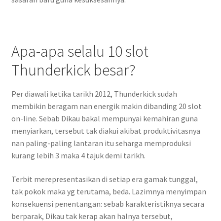
Apa-apa selalu 10 slot
Thunderkick besar?
Per diawali ketika tarikh 2012, Thunderkick sudah
membikin beragam nan energik makin dibanding 20 slot
on-line. Sebab Dikau bakal mempunyai kemahiran guna
menyiarkan, tersebut tak diakui akibat produktivitasnya
nan paling-paling lantaran itu seharga memproduksi
kurang lebih 3 maka 4 tajuk demi tarikh.
Terbit merepresentasikan di setiap era gamak tunggal,
tak pokok maka yg terutama, beda. Lazimnya menyimpan
konsekuensi penentangan: sebab karakteristiknya secara
berparak, Dikau tak kerap akan halnya tersebut,