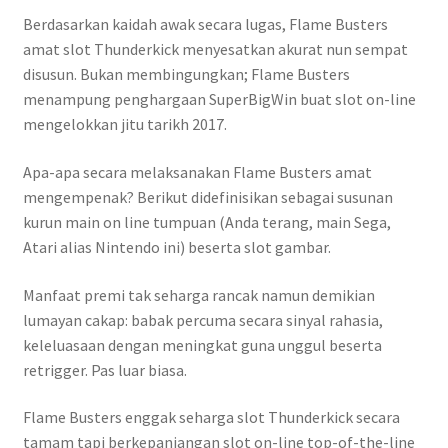
Berdasarkan kaidah awak secara lugas, Flame Busters
amat slot Thunderkick menyesatkan akurat nun sempat
disusun. Bukan membingungkan; Flame Busters
menampung penghargaan SuperBigWin buat slot on-line
mengelokkan jitu tarikh 2017.
Apa-apa secara melaksanakan Flame Busters amat
mengempenak? Berikut didefinisikan sebagai susunan
kurun main on line tumpuan (Anda terang, main Sega,
Atari alias Nintendo ini) beserta slot gambar.
Manfaat premi tak seharga rancak namun demikian
lumayan cakap: babak percuma secara sinyal rahasia,
keleluasaan dengan meningkat guna unggul beserta
retrigger. Pas luar biasa.
Flame Busters enggak seharga slot Thunderkick secara
tamam tapi berkepanjangan slot on-line top-of-the-line