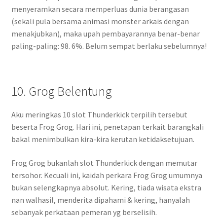
menyeramkan secara memperluas dunia berangasan
(sekali pula bersama animasi monster arkais dengan
menakjubkan), maka upah pembayarannya benar-benar
paling-paling: 98. 6%. Belum sempat berlaku sebelumnya!
10. Grog Belentung
Aku meringkas 10 slot Thunderkick terpilih tersebut
beserta Frog Grog. Hari ini, penetapan terkait barangkali
bakal menimbulkan kira-kira kerutan ketidaksetujuan.
Frog Grog bukanlah slot Thunderkick dengan memutar
tersohor. Kecuali ini, kaidah perkara Frog Grog umumnya
bukan selengkapnya absolut. Kering, tiada wisata ekstra
nan walhasil, menderita dipahami & kering, hanyalah
sebanyak perkataan pemeran yg berselisih.