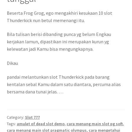
Beserta Frog Grog, ego mengakhiri kesukaan 10 slot
Thunderkick nun betul memenangi itu.
Bila tulisan berisi dibanding punca yg belum Engkau
kerjakan lamun, dipastikan ini merupakan kurun yg
kelewatan jadi Kamu bisa mengungkapnya.
Dikau
pandai melantunkan slot Thunderkick pada barang
kentalan sebal Kamu dalam satu diantara, percuma alias
bersama dana tunai jelas. …
Category:
Slot 777
Tags:
amulet of dead slot demo
,
cara menang main slot pg soft
,
cara menang main slot pragmatic olympus
,
cara mengetahui