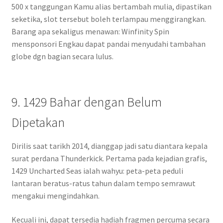
500 x tanggungan Kamu alias bertambah mulia, dipastikan
seketika, slot tersebut boleh terlampau menggirangkan.
Barang apa sekaligus menawan: Winfinity Spin
mensponsori Engkau dapat pandai menyudahi tambahan
globe dgn bagian secara lulus.
9. 1429 Bahar dengan Belum
Dipetakan
Dirilis saat tarikh 2014, dianggap jadi satu diantara kepala
surat perdana Thunderkick. Pertama pada kejadian grafis,
1429 Uncharted Seas ialah wahyu: peta-peta peduli
lantaran beratus-ratus tahun dalam tempo semrawut
mengakui mengindahkan.
Kecuali ini, dapat tersedia hadiah fragmen percuma secara