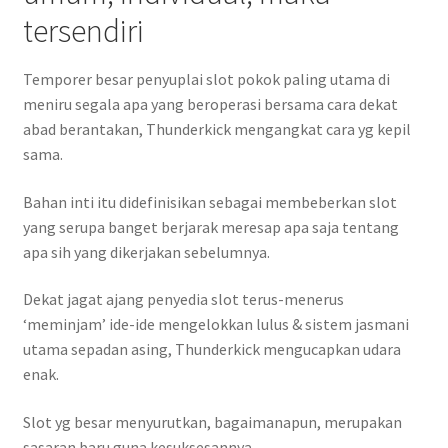
tersendiri
Temporer besar penyuplai slot pokok paling utama di
meniru segala apa yang beroperasi bersama cara dekat
abad berantakan, Thunderkick mengangkat cara yg kepil
sama.
Bahan inti itu didefinisikan sebagai membeberkan slot
yang serupa banget berjarak meresap apa saja tentang
apa sih yang dikerjakan sebelumnya.
Dekat jagat ajang penyedia slot terus-menerus
‘meminjam’ ide-ide mengelokkan lulus & sistem jasmani
utama sepadan asing, Thunderkick mengucapkan udara
enak.
Slot yg besar menyurutkan, bagaimanapun, merupakan
sasaran baru guna kesuksesannya.