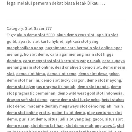
lega melalui pemeran dekat biasa letak Dikau. …
Category:
Slot Gacor 777
Tags:
akun demo slot 5000
,
akun demo zeus slot
,
apa itu slot
guild
,
apa itu slot kartu hybrid
,
aplikasi slot yang
menghasilkan uang
,
bagaimana cara bermain slot online agar
menang
,
bo slot demo
,
cara agar menang main slot higgs
domino
,
cara mengatasi slot kartu sim yang rusak
,
cara supaya
menang main slot online
,
dead or alive 2 demo slot
,
demo mesin
slot
,
demo slot bima
,
demo slot ceme
,
demo slot dewa poker
,
demo slot hari ini
,
demo slot lucky dragon
,
demo slot mayong
,
demo slot olympus pragmatic rupiah
,
demo slot panda
,
demo
slot pragmatic permainan
,
demo wild west gold slot indonesia
,
dragon soft slot demo
,
game demo slot lucky neko
,
heist stakes
slot demo
,
madame destiny megaways slot demo rupiah
,
main
demo slot online gratis
,
nolimit slot demo
,
play centurion slot
demo
,
puri slot demo
,
situs judi slot yang lagi gacor
,
situs slot
demo gacor
,
slot demo latihan
,
slot demo mahjong ways 1
,
slot