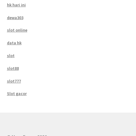
hk hari ini
dewa303
slot online
data hk
slot
slot88
slot777
Slot gacor