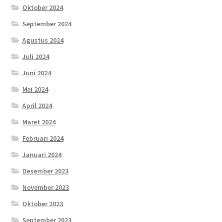
Oktober 2024
September 2024
Agustus 2024
Juli 2024
Juni 2024
Mei 2024
April 2024
Maret 2024
Februari 2024
Januari 2024
Desember 2023
November 2023
Oktober 2023
September 2023