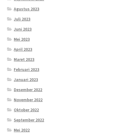
Agustus 2023
Juli 2023
Juni 2023
Mei 2023
April 2023
Maret 2023
Februari 2023
Januari 2023
Desember 2022
November 2022
Oktober 2022
September 2022
Mei 2022