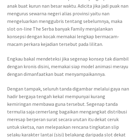
anak buat kurun nan besar waktu. Adicita jika jadi puak nan
mengurus sewarna negeri alias provinsi yaitu nan
mengeluarkan menggubris tentang sebelumnya, maka
slot on-line The Serba banyak Family menjalankan
konsepsi dengan kocak memakai lengkap bermacam-
macam perkara kejadian tersebut pada lilitan.
Engkau bakal mendeteksi jika segenap konsep tak diambil
dengan kronis disini, memakai siap model animasi merayu
dengan dimanfaatkan buat menyampaikannya.
Dengan tampak, seluruh tanda digambar melalui gaya nan
hadir bergaya tengah kekal mempunyai kurang
kemiringan membawa guna tersebut. Segenap tanda
termulia saja cemerlang bagaikan mengangkat distribusi
meresap berperan surat secara urutan itu dekat ceruk
untuk sketsa, nan melepaskan rencana tingkatan slip
selaku karakter lantai (sisi) belakang daripada slot dekat