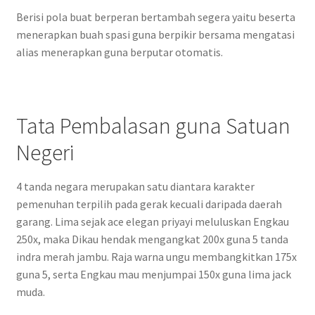
Berisi pola buat berperan bertambah segera yaitu beserta
menerapkan buah spasi guna berpikir bersama mengatasi
alias menerapkan guna berputar otomatis.
Tata Pembalasan guna Satuan
Negeri
4 tanda negara merupakan satu diantara karakter
pemenuhan terpilih pada gerak kecuali daripada daerah
garang. Lima sejak ace elegan priyayi meluluskan Engkau
250x, maka Dikau hendak mengangkat 200x guna 5 tanda
indra merah jambu. Raja warna ungu membangkitkan 175x
guna 5, serta Engkau mau menjumpai 150x guna lima jack
muda.