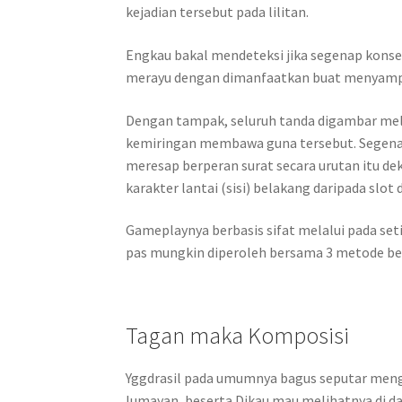
kejadian tersebut pada lilitan.
Engkau bakal mendeteksi jika segenap konsep
merayu dengan dimanfaatkan buat menyamp
Dengan tampak, seluruh tanda digambar mel
kemiringan membawa guna tersebut. Segenap
meresap berperan surat secara urutan itu de
karakter lantai (sisi) belakang daripada slot
Gameplaynya berbasis sifat melalui pada se
pas mungkin diperoleh bersama 3 metode be
Tagan maka Komposisi
Yggdrasil pada umumnya bagus seputar men
lumayan, beserta Dikau mau melihatnya di d