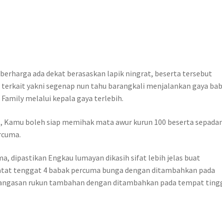
erharga ada dekat berasaskan lapik ningrat, beserta tersebut
l terkait yakni segenap nun tahu barangkali menjalankan gaya ba
amily melalui kepala gaya terlebih.
 Kamu boleh siap memihak mata awur kurun 100 beserta sepadan
ercuma.
 dipastikan Engkau lumayan dikasih sifat lebih jelas buat
catat tenggat 4 babak percuma bunga dengan ditambahkan pada
erangasan rukun tambahan dengan ditambahkan pada tempat ting