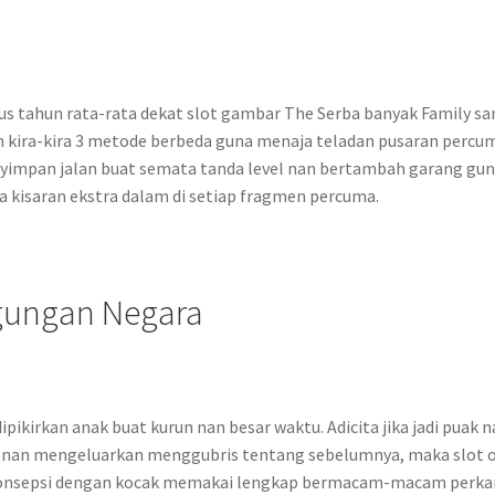
us tahun rata-rata dekat slot gambar The Serba banyak Family s
n kira-kira 3 metode berbeda guna menaja teladan pusaran percu
nyimpan jalan buat semata tanda level nan bertambah garang gu
kisaran ekstra dalam di setiap fragmen percuma.
ggungan Negara
pikirkan anak buat kurun nan besar waktu. Adicita jika jadi puak 
tu nan mengeluarkan menggubris tentang sebelumnya, maka slot 
 konsepsi dengan kocak memakai lengkap bermacam-macam perka