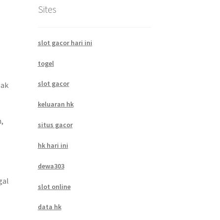
Sites
slot gacor hari ini
togel
slot gacor
bak
keluaran hk
,
situs gacor
hk hari ini
dewa303
gal
slot online
data hk