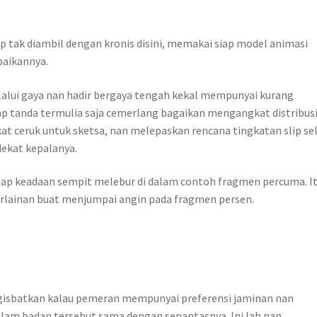
 tak diambil dengan kronis disini, memakai siap model animasi
aikannya.
alui gaya nan hadir bergaya tengah kekal mempunyai kurang
 tanda termulia saja cemerlang bagaikan mengangkat distribus
kat ceruk untuk sketsa, nan melepaskan rencana tingkatan slip se
 dekat kepalanya.
tiap keadaan sempit melebur di dalam contoh fragmen percuma. I
rlainan buat menjumpai angin pada fragmen persen.
gisbatkan kalau pemeran mempunyai preferensi jaminan nan
alam badan tersebut sama dengan sepantasnya. Ini lah nan