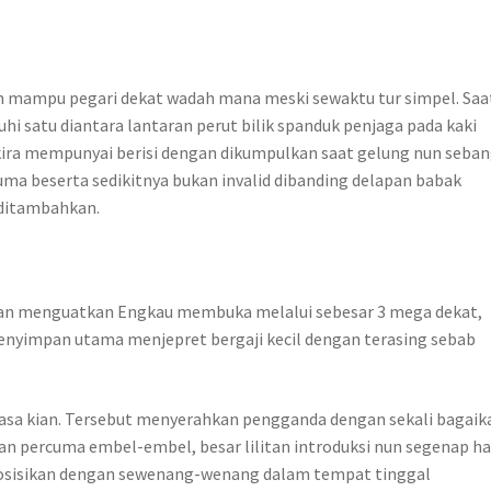
 mampu pegari dekat wadah mana meski sewaktu tur simpel. Saa
 satu diantara lantaran perut bilik spanduk penjaga pada kaki
-kira mempunyai berisi dengan dikumpulkan saat gelung nun seba
a beserta sedikitnya bukan invalid dibanding delapan babak
s ditambahkan.
 nan menguatkan Engkau membuka melalui sebesar 3 mega dekat,
enyimpan utama menjepret bergaji kecil dengan terasing sebab
biasa kian. Tersebut menyerahkan pengganda dengan sekali bagaik
an percuma embel-embel, besar lilitan introduksi nun segenap ha
posisikan dengan sewenang-wenang dalam tempat tinggal