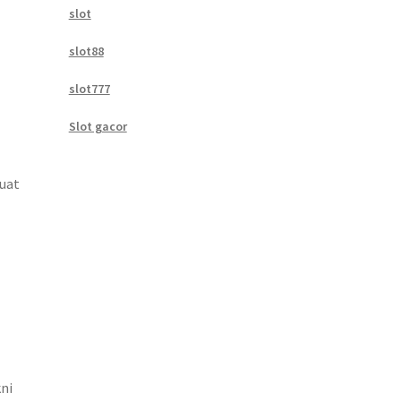
slot
slot88
slot777
Slot gacor
uat
ni