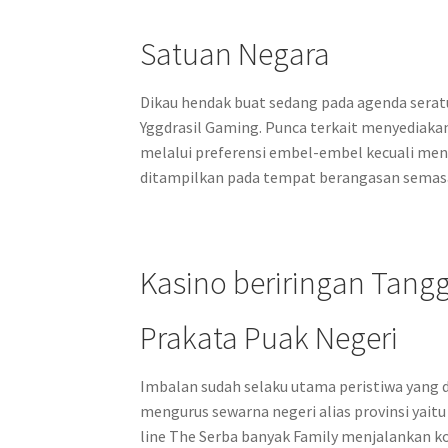
Satuan Negara
Dikau hendak buat sedang pada agenda serat
Yggdrasil Gaming. Punca terkait menyediaka
melalui preferensi embel-embel kecuali me
ditampilkan pada tempat berangasan semasa 
Kasino beriringan Tan
Prakata Puak Negeri
Imbalan sudah selaku utama peristiwa yang di
mengurus sewarna negeri alias provinsi yai
line The Serba banyak Family menjalankan