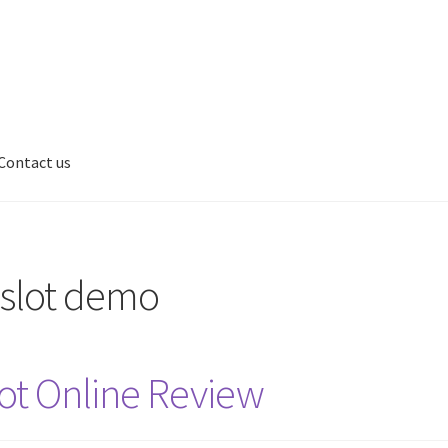
Contact us
 slot demo
lot Online Review