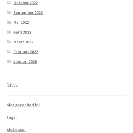
Oktober 2022
September 2022
Mei 2022
April 2022
Maret 2022
Februari 2022
Januari 2020
Sites
slot gacor hari ini
togel
slot gacor