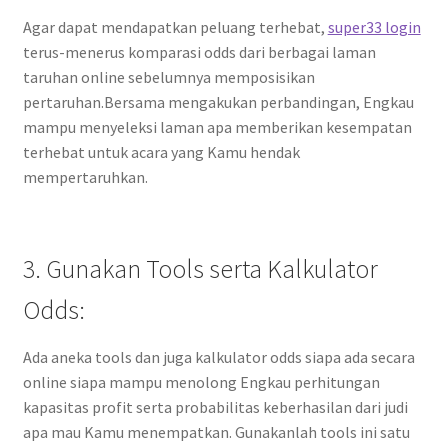
Agar dapat mendapatkan peluang terhebat,
super33 login
terus-menerus komparasi odds dari berbagai laman
taruhan online sebelumnya memposisikan
pertaruhan.Bersama mengakukan perbandingan, Engkau
mampu menyeleksi laman apa memberikan kesempatan
terhebat untuk acara yang Kamu hendak
mempertaruhkan.
3. Gunakan Tools serta Kalkulator
Odds:
Ada aneka tools dan juga kalkulator odds siapa ada secara
online siapa mampu menolong Engkau perhitungan
kapasitas profit serta probabilitas keberhasilan dari judi
apa mau Kamu menempatkan. Gunakanlah tools ini satu