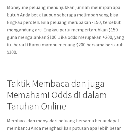
Moneyline peluang menunjukkan jumlah melimpah apa
butuh Anda bet ataupun seberapa melimpah yang bisa
Engkau peroleh. Bila peluang merupakan -150, tersebut
mengandung arti Engkau perlu mempertaruhkan $150
guna mengalahkan $100. Jika odds merupakan +200, yang
itu berarti Kamu mampu menang $200 bersama bertaruh
$100.
Taktik Membaca dan juga
Memahami Odds di dalam
Taruhan Online
Membaca dan menyadari peluang bersama benar dapat
membantu Anda menghasilkan putusan apa lebih besar