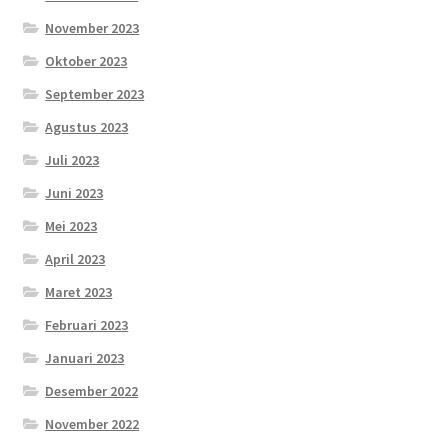
November 2023
Oktober 2023
September 2023
Agustus 2023
Juli 2023
Juni 2023
Mei 2023
April 2023
Maret 2023
Februari 2023
Januari 2023
Desember 2022
November 2022