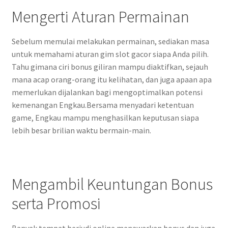
Mengerti Aturan Permainan
Sebelum memulai melakukan permainan, sediakan masa
untuk memahami aturan gim slot gacor siapa Anda pilih.
Tahu gimana ciri bonus giliran mampu diaktifkan, sejauh
mana acap orang-orang itu kelihatan, dan juga apaan apa
memerlukan dijalankan bagi mengoptimalkan potensi
kemenangan Engkau.Bersama menyadari ketentuan
game, Engkau mampu menghasilkan keputusan siapa
lebih besar brilian waktu bermain-main.
Mengambil Keuntungan Bonus
serta Promosi
Banyak tempat berjudi online menawarkan bonus dan juga