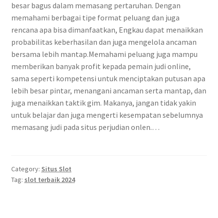
besar bagus dalam memasang pertaruhan. Dengan
memahami berbagai tipe format peluang dan juga
rencana apa bisa dimanfaatkan, Engkau dapat menaikkan
probabilitas keberhasilan dan juga mengelola ancaman
bersama lebih mantap.Memahami peluang juga mampu
memberikan banyak profit kepada pemain judi online,
sama seperti kompetensi untuk menciptakan putusan apa
lebih besar pintar, menangani ancaman serta mantap, dan
juga menaikkan taktik gim. Makanya, jangan tidak yakin
untuk belajar dan juga mengerti kesempatan sebelumnya
memasang judi pada situs perjudian onlen.…
Category:
Situs Slot
Tag:
slot terbaik 2024