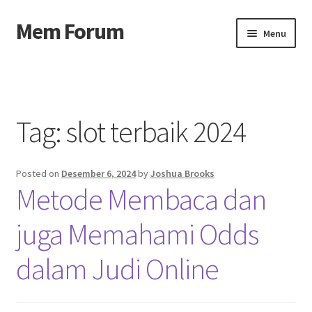
Mem Forum
Skip
Skip
Menu
to
to
navigation
content
Beranda
About us
Tag:
slot terbaik 2024
Contact us
Posted on
Desember 6, 2024
by
Joshua Brooks
Privacy Policy
Metode Membaca dan
juga Memahami Odds
dalam Judi Online