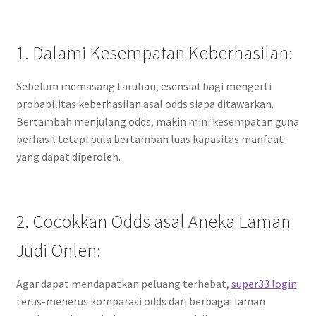
1. Dalami Kesempatan Keberhasilan:
Sebelum memasang taruhan, esensial bagi mengerti
probabilitas keberhasilan asal odds siapa ditawarkan.
Bertambah menjulang odds, makin mini kesempatan guna
berhasil tetapi pula bertambah luas kapasitas manfaat
yang dapat diperoleh.
2. Cocokkan Odds asal Aneka Laman
Judi Onlen:
Agar dapat mendapatkan peluang terhebat,
super33 login
terus-menerus komparasi odds dari berbagai laman