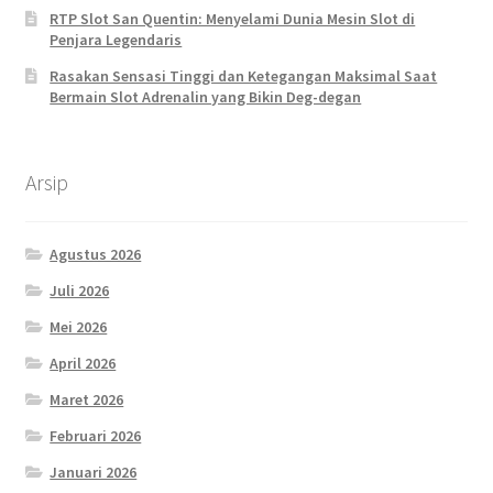
RTP Slot San Quentin: Menyelami Dunia Mesin Slot di
Penjara Legendaris
Rasakan Sensasi Tinggi dan Ketegangan Maksimal Saat
Bermain Slot Adrenalin yang Bikin Deg-degan
Arsip
Agustus 2026
Juli 2026
Mei 2026
April 2026
Maret 2026
Februari 2026
Januari 2026