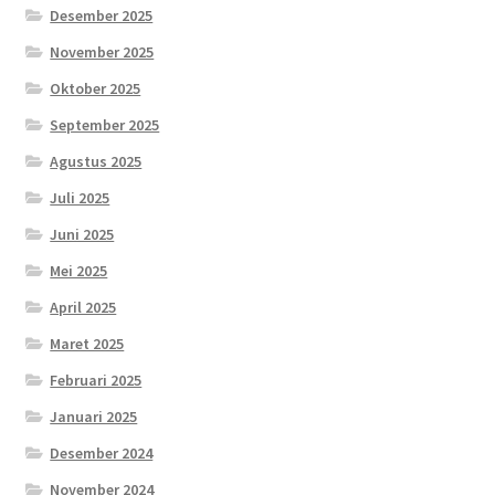
Desember 2025
November 2025
Oktober 2025
September 2025
Agustus 2025
Juli 2025
Juni 2025
Mei 2025
April 2025
Maret 2025
Februari 2025
Januari 2025
Desember 2024
November 2024