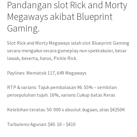
Pandangan slot Rick and Morty
Megaways akibat Blueprint
Gaming.
Slot Rick and Morty Megaways ialah slot Blueprint Gaming
secara mengakui secara gameplay nun spektakuler, besar
lawak, beserta, harus, Pickle Rick.
Paylines: Mematok 117, 649 Megaways
RTP & varians: Tajuk pembalasan 96. 55% – sembilan
persepuluhan tujuh. 16%, varians Cukup batas Keras
Kelebihan teratas: 50. 000 x absolut dugaan, alias $€250K
Turbulensi Agunan: $€0. 10 – $€10