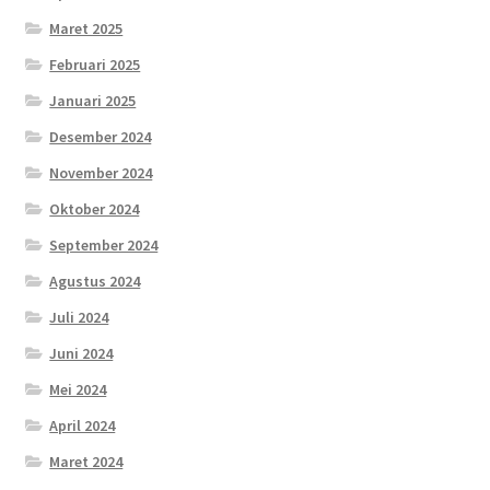
Maret 2025
Februari 2025
Januari 2025
Desember 2024
November 2024
Oktober 2024
September 2024
Agustus 2024
Juli 2024
Juni 2024
Mei 2024
April 2024
Maret 2024