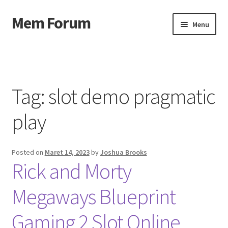
Mem Forum
Skip
Skip
Menu
to
to
navigation
content
Beranda
About us
Tag:
slot demo pragmatic
Contact us
play
Privacy Policy
Posted on
Maret 14, 2023
by
Joshua Brooks
Rick and Morty
Megaways Blueprint
Gaming 2 Slot Online