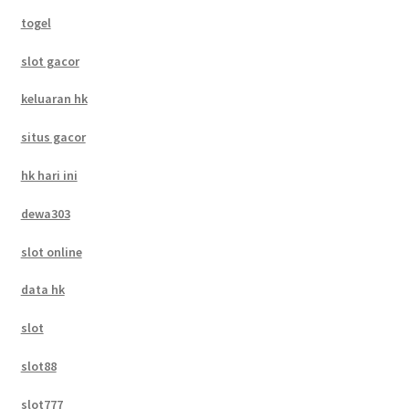
togel
slot gacor
keluaran hk
situs gacor
hk hari ini
dewa303
slot online
data hk
slot
slot88
slot777