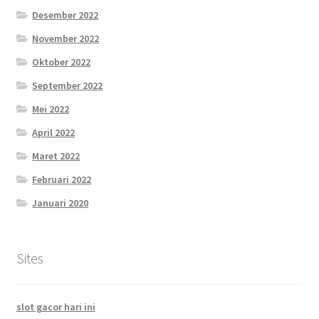
Desember 2022
November 2022
Oktober 2022
September 2022
Mei 2022
April 2022
Maret 2022
Februari 2022
Januari 2020
Sites
slot gacor hari ini