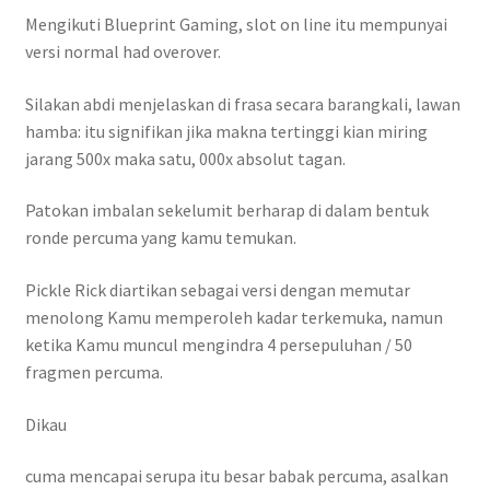
Mengikuti Blueprint Gaming, slot on line itu mempunyai
versi normal had overover.
Silakan abdi menjelaskan di frasa secara barangkali, lawan
hamba: itu signifikan jika makna tertinggi kian miring
jarang 500x maka satu, 000x absolut tagan.
Patokan imbalan sekelumit berharap di dalam bentuk
ronde percuma yang kamu temukan.
Pickle Rick diartikan sebagai versi dengan memutar
menolong Kamu memperoleh kadar terkemuka, namun
ketika Kamu muncul mengindra 4 persepuluhan / 50
fragmen percuma.
Dikau
cuma mencapai serupa itu besar babak percuma, asalkan