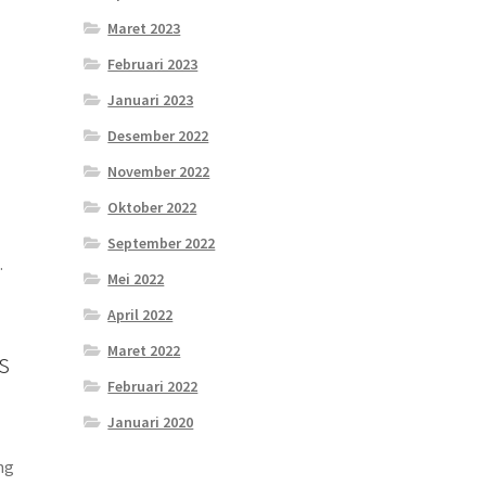
Maret 2023
Februari 2023
Januari 2023
Desember 2022
November 2022
Oktober 2022
September 2022
.
Mei 2022
April 2022
Maret 2022
s
Februari 2022
Januari 2020
ng