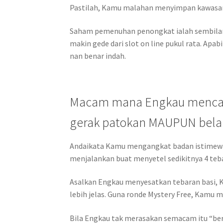
Pastilah, Kamu malahan menyimpan kawasan
Saham pemenuhan penongkat ialah sembilan
makin gede dari slot on line pukul rata. A
nan benar indah.
Macam mana Engkau mencapai
gerak patokan MAUPUN belanj
Andaikata Kamu mengangkat badan istimew
menjalankan buat menyetel sedikitnya 4 teba
Asalkan Engkau menyesatkan tebaran basi,
lebih jelas. Guna ronde Mystery Free, Kam
Bila Engkau tak merasakan semacam itu “be