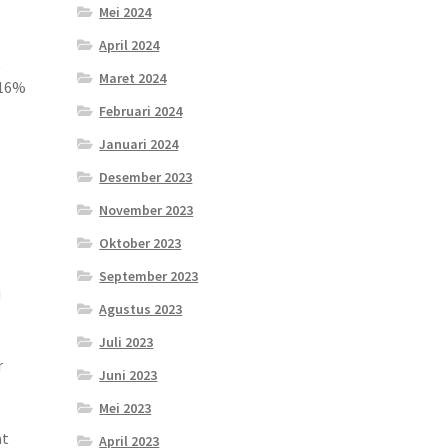
Mei 2024
April 2024
t
Maret 2024
 16%
Februari 2024
Januari 2024
Desember 2023
November 2023
Oktober 2023
September 2023
u
Agustus 2023
Juli 2023
r
Juni 2023
Mei 2023
at
April 2023