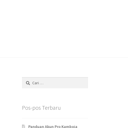
Cari
untuk:
Pos-pos Terbaru
Panduan Akun Pro Kamboja