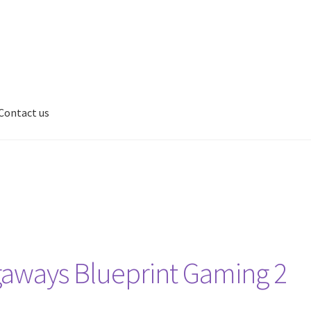
Contact us
gaways Blueprint Gaming 2