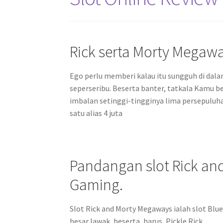
Rick serta Morty Megaw
Ego perlu memberi kalau itu sungguh di d
seperseribu. Beserta banter, tatkala Kam
imbalan setinggi-tingginya lima persepuluha
satu alias 4 juta
Pandangan slot Rick an
Gaming.
Slot Rick and Morty Megaways ialah slot Bl
besar lawak, beserta, harus, Pickle Rick.