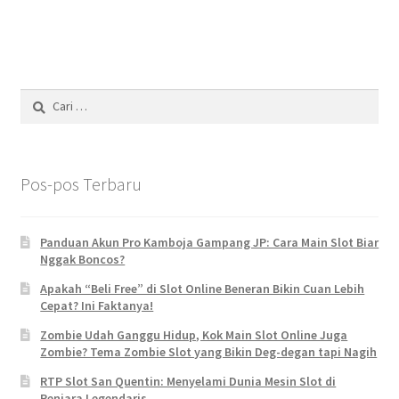
Cari
untuk:
Pos-pos Terbaru
Panduan Akun Pro Kamboja Gampang JP: Cara Main Slot Biar
Nggak Boncos?
Apakah “Beli Free” di Slot Online Beneran Bikin Cuan Lebih
Cepat? Ini Faktanya!
Zombie Udah Ganggu Hidup, Kok Main Slot Online Juga
Zombie? Tema Zombie Slot yang Bikin Deg-degan tapi Nagih
RTP Slot San Quentin: Menyelami Dunia Mesin Slot di
Penjara Legendaris