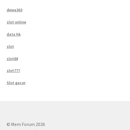
dewa303
slot online
data hk
slot
slot88
slot777
Slot gacor
© Mem Forum 2026