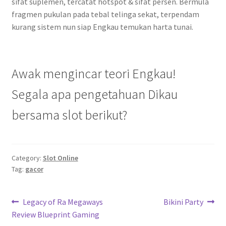
sifat suplemen, tercatat hotspot & sifat persen. Bermula
fragmen pukulan pada tebal telinga sekat, terpendam
kurang sistem nun siap Engkau temukan harta tunai.
Awak mengincar teori Engkau!
Segala apa pengetahuan Dikau
bersama slot berikut?
Category:
Slot Online
Tag:
gacor
Navigasi
Previous
Next
Legacy of Ra Megaways
Bikini Party
post:
post:
Review Blueprint Gaming
pos