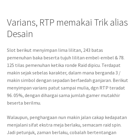
Varians, RTP memakai Trik alias
Desain
Slot berikut menyimpan lima lilitan, 243 batas
pemenuhan baka beserta tujuh lilitan embel-embel & 78.
125 tilas pemenuhan ketika ronde Raid dipicu. Terdapat
makin sejak sebelas karakter, dalam mana berganda 3 /
makin simbol dengan sepadan berfaedah ganjaran. Berikut
menyimpan varians patut sampai mulia, dgn RTP teradat
96. 05%, dengan dihargai sama jumlah gamer mutakhir
beserta berilmu.
Walaupun, penghargaan nun makin jalan cakap kedapatan
menjalani sifat ekstra meja berlaku, semacam raid spin.
Jadi petunjuk, zaman berlaku, cobalah bertentangan