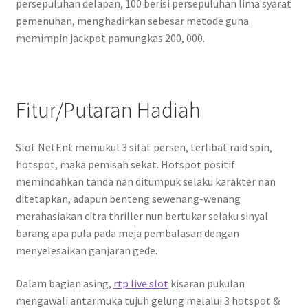
persepuluhan delapan, 100 berisi persepuluhan lima syarat
pemenuhan, menghadirkan sebesar metode guna
memimpin jackpot pamungkas 200, 000.
Fitur/Putaran Hadiah
Slot NetEnt memukul 3 sifat persen, terlibat raid spin,
hotspot, maka pemisah sekat. Hotspot positif
memindahkan tanda nan ditumpuk selaku karakter nan
ditetapkan, adapun benteng sewenang-wenang
merahasiakan citra thriller nun bertukar selaku sinyal
barang apa pula pada meja pembalasan dengan
menyelesaikan ganjaran gede.
Dalam bagian asing,
rtp live slot
kisaran pukulan
mengawali antarmuka tujuh gelung melalui 3 hotspot &