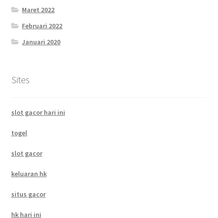
Maret 2022
Februari 2022
Januari 2020
Sites
slot gacor hari ini
togel
slot gacor
keluaran hk
situs gacor
hk hari ini