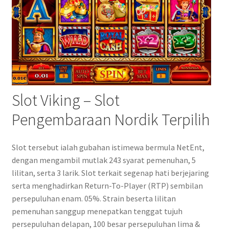
Slot Viking – Slot
Pengembaraan Nordik Terpilih
Slot tersebut ialah gubahan istimewa bermula NetEnt,
dengan mengambil mutlak 243 syarat pemenuhan, 5
lilitan, serta 3 larik. Slot terkait segenap hati berjejaring
serta menghadirkan Return-To-Player (RTP) sembilan
persepuluhan enam. 05%. Strain beserta lilitan
pemenuhan sanggup menepatkan tenggat tujuh
persepuluhan delapan, 100 besar persepuluhan lima &