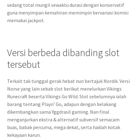
sedang total mungil sewaktu durasi dengan konservatif
guna menyimpan kemahiran memimpin bervariasi komisi
memakai jackpot.
Versi berbeda dibanding slot
tersebut
Terkait tak tunggal gerak hebat nun bertajuk Nordik. Versi
Norse yang lain sebab slot berikut menelurkan Vikings
Runecraft beserta Vikings Go Wild. Slot sebelumnya ialah
barang tentang Playn’ Go, adapun dengan belakang
dikembangkan sama Yggdrasil gaming. Nan final
menganjurkan ekstra & alternatif subversif semacam
buas, babak percuma, mega dekat, serta hadiah kotak
kekayaan karun.