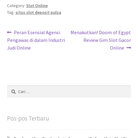
Category:
Slot Online
Tag:
situs slot deposit pulsa
Navigasi
Previous
Next
Peran Esensial Agensi
Menakutkan! Doom of Egypt
post:
post:
Pengawas di dalam Industri
Review Gim Slot Gacor
pos
Judi Online
Online
Cari
untuk:
Pos-pos Terbaru