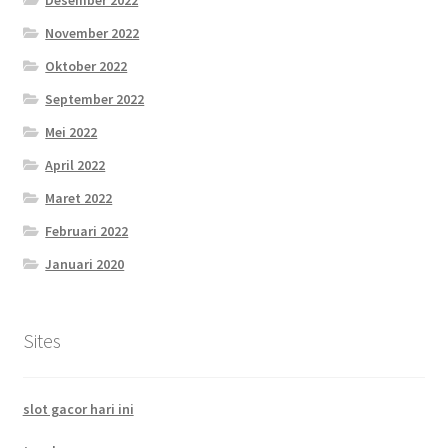
November 2022
Oktober 2022
September 2022
Mei 2022
April 2022
Maret 2022
Februari 2022
Januari 2020
Sites
slot gacor hari ini