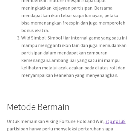
memberikan feature freespin siapa dapat
meningkatkan kejayaan partisipan. Bersama
mendapatkan ikon tebar siapa lumayan, pelaku
bisa memenangkan freespin dan juga memperoleh
bonus ekstra.
Wild Simbol: Simbol liar internal game yang satu ini
mampu mengganti ikon lain dan juga memudahkan
partisipan dalam mendapatkan campuran
kemenangan.Lambang liar yang satu ini mampu
kelihatan melalui acak-acakan pada di atas roll dan
menyampaikan keanehan yang menyenangkan.
Metode Bermain
Untuk memainkan Viking Fortune Hold and Win,
rtp go138
partisipan hanya perlu menyeleksi pertaruhan siapa