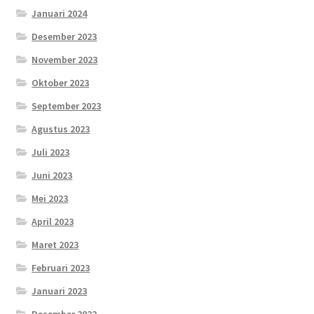
Januari 2024
Desember 2023
November 2023
Oktober 2023
September 2023
Agustus 2023
Juli 2023
Juni 2023
Mei 2023
April 2023
Maret 2023
Februari 2023
Januari 2023
Desember 2022