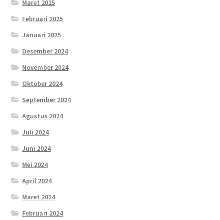
Maret 2025
Februari 2025
Januari 2025
Desember 2024
November 2024
Oktober 2024
September 2024
Agustus 2024
Juli 2024
Juni 2024
Mei 2024
April 2024
Maret 2024
Februari 2024