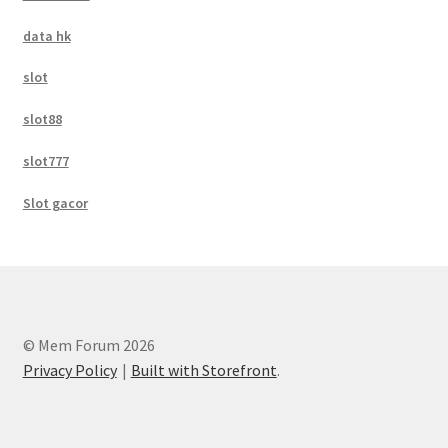
data hk
slot
slot88
slot777
Slot gacor
© Mem Forum 2026
Privacy Policy
Built with Storefront
.