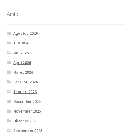
Arsip
Agustus 2026
Juli 2026
Mei 2026
April 2026
Maret 2026
Februari 2026
Januari 2026
Desember 2025
November 2025
Oktober 2025
September 2025