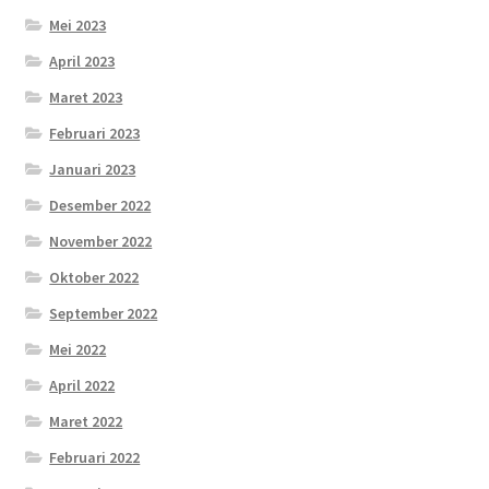
Mei 2023
April 2023
Maret 2023
Februari 2023
Januari 2023
Desember 2022
November 2022
Oktober 2022
September 2022
Mei 2022
April 2022
Maret 2022
Februari 2022