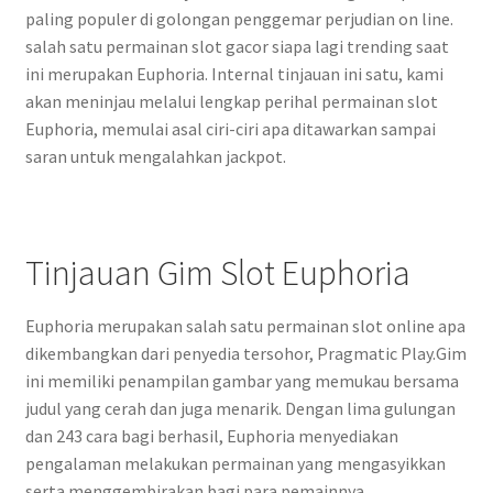
paling populer di golongan penggemar perjudian on line.
salah satu permainan slot gacor siapa lagi trending saat
ini merupakan Euphoria. Internal tinjauan ini satu, kami
akan meninjau melalui lengkap perihal permainan slot
Euphoria, memulai asal ciri-ciri apa ditawarkan sampai
saran untuk mengalahkan jackpot.
Tinjauan Gim Slot Euphoria
Euphoria merupakan salah satu permainan slot online apa
dikembangkan dari penyedia tersohor, Pragmatic Play.Gim
ini memiliki penampilan gambar yang memukau bersama
judul yang cerah dan juga menarik. Dengan lima gulungan
dan 243 cara bagi berhasil, Euphoria menyediakan
pengalaman melakukan permainan yang mengasyikkan
serta menggembirakan bagi para pemainnya.