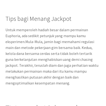
Tips bagi Menang Jackpot
Untuk memperoleh hadiah besar dalam permainan
Euphoria, ada sedikit petunjuk yang mampu kamu
eksperimen.Mula-Mula, jamin bagi memahami regulasi
main dan metode pekerjaan gim bersama baik. Kedua,
kelola dana bersama cerdas serta tidak boleh tertarik
guna berkelanjutan menghabiskan uang demi chasing
jackpot. Terakhir, teruslah diam dan juga perhatian waktu
melakukan permainan maka dari itu kamu mampu
menghasilkan putusan akhir dengan baik dan
mengoptimalkan kesempatan menang.