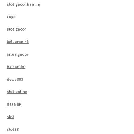
slot gacor hari ini
togel
slot gacor
keluaran hk
situs gacor
hk hari ini
dewa303
slot online
data hk
slot
slot88