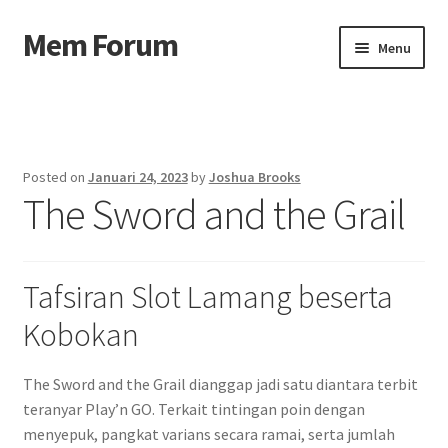
Mem Forum
Skip
Skip
Menu
to
to
navigation
content
Beranda
About us
Posted on
Januari 24, 2023
by
Joshua Brooks
The Sword and the Grail
Contact us
Privacy Policy
Tafsiran Slot Lamang beserta
Kobokan
The Sword and the Grail dianggap jadi satu diantara terbit
teranyar Play’n GO. Terkait tintingan poin dengan
menyepuk, pangkat varians secara ramai, serta jumlah