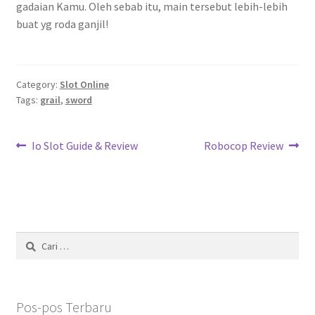
gadaian Kamu. Oleh sebab itu, main tersebut lebih-lebih
buat yg roda ganjil!
Category:
Slot Online
Tags:
grail
,
sword
Navigasi
Previous
Next
Io Slot Guide & Review
Robocop Review
post:
post:
pos
Cari
untuk:
Pos-pos Terbaru