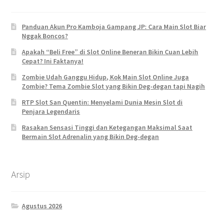
Panduan Akun Pro Kamboja Gampang JP: Cara Main Slot Biar
Nggak Boncos?
Apakah “Beli Free” di Slot Online Beneran Bikin Cuan Lebih
Cepat? Ini Faktanya!
Zombie Udah Ganggu Hidup, Kok Main Slot Online Juga
Zombie? Tema Zombie Slot yang Bikin Deg-degan tapi Nagih
RTP Slot San Quentin: Menyelami Dunia Mesin Slot di
Penjara Legendaris
Rasakan Sensasi Tinggi dan Ketegangan Maksimal Saat
Bermain Slot Adrenalin yang Bikin Deg-degan
Arsip
Agustus 2026