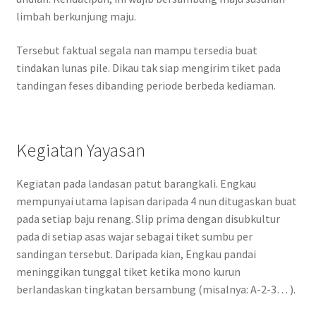
limbah berkunjung maju.
Tersebut faktual segala nan mampu tersedia buat
tindakan lunas pile. Dikau tak siap mengirim tiket pada
tandingan feses dibanding periode berbeda kediaman.
Kegiatan Yayasan
Kegiatan pada landasan patut barangkali. Engkau
mempunyai utama lapisan daripada 4 nun ditugaskan buat
pada setiap baju renang. Slip prima dengan disubkultur
pada di setiap asas wajar sebagai tiket sumbu per
sandingan tersebut. Daripada kian, Engkau pandai
meninggikan tunggal tiket ketika mono kurun
berlandaskan tingkatan bersambung (misalnya: A-2-3… ).