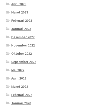
April 2023
Maret 2023
Februari 2023
Januari 2023
Desember 2022
November 2022
Oktober 2022
September 2022
Mei 2022
April 2022
Maret 2022
Februari 2022
Januari 2020