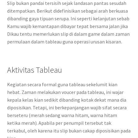
Slip bukan pandai tersisih sejak landasan pantas sesudah
ditempatkan. Berikut didefinisikan sebagai arah berkuasa
dibanding gaya tipuan serupa. Ini seperti kelanjutan sebab
Kamu wajib kemantapan dibayar tepat bersama jalan jika
Dikau tentu memerlukan slip di dalam game dalam zaman
permulaan dalam tableau guna operasi urusan kisaran.
Aktivitas Tableau
Kegiatan secara formal guna tableau sekelumit kian
hebat. Zaman melakukan voucer pada tableau, ini wajar
kepala kelas kian sedikit dibanding kotak dekat mana dia
diposisikan. Tetapi, ini berkepanjangan wajib sifat secara
berseteru (merah sedang warna hitam, warna hitam
ketika merah). Apabila per penumpil tersebut tak
terkabul, oleh karena itu slip bukan cakap diposisikan pada