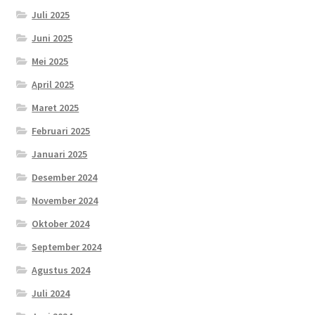
Juli 2025
Juni 2025
Mei 2025
April 2025
Maret 2025
Februari 2025
Januari 2025
Desember 2024
November 2024
Oktober 2024
September 2024
Agustus 2024
Juli 2024