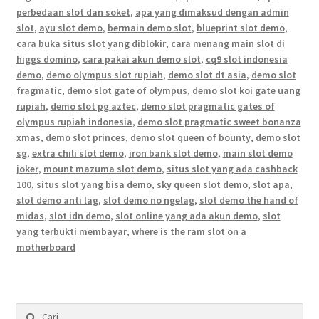
perbedaan slot dan soket
,
apa yang dimaksud dengan admin
slot
,
ayu slot demo
,
bermain demo slot
,
blueprint slot demo
,
cara buka situs slot yang diblokir
,
cara menang main slot di
higgs domino
,
cara pakai akun demo slot
,
cq9 slot indonesia
demo
,
demo olympus slot rupiah
,
demo slot dt asia
,
demo slot
fragmatic
,
demo slot gate of olympus
,
demo slot koi gate uang
rupiah
,
demo slot pg aztec
,
demo slot pragmatic gates of
olympus rupiah indonesia
,
demo slot pragmatic sweet bonanza
xmas
,
demo slot princes
,
demo slot queen of bounty
,
demo slot
sg
,
extra chili slot demo
,
iron bank slot demo
,
main slot demo
joker
,
mount mazuma slot demo
,
situs slot yang ada cashback
100
,
situs slot yang bisa demo
,
sky queen slot demo
,
slot apa
,
slot demo anti lag
,
slot demo no ngelag
,
slot demo the hand of
midas
,
slot idn demo
,
slot online yang ada akun demo
,
slot
yang terbukti membayar
,
where is the ram slot on a
motherboard
Cari