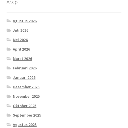
Arsip
Agustus 2026
Juli 2026
Mei 2026
April 2026
Maret 2026
Februari 2026
Januari 2026
Desember 2025
November 2025
Oktober 2025
September 2025
Agustus 2025