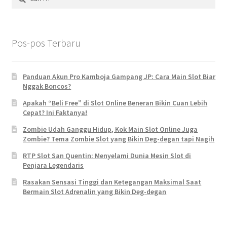
untuk:
Pos-pos Terbaru
Panduan Akun Pro Kamboja Gampang JP: Cara Main Slot Biar
Nggak Boncos?
Apakah “Beli Free” di Slot Online Beneran Bikin Cuan Lebih
Cepat? Ini Faktanya!
Zombie Udah Ganggu Hidup, Kok Main Slot Online Juga
Zombie? Tema Zombie Slot yang Bikin Deg-degan tapi Nagih
RTP Slot San Quentin: Menyelami Dunia Mesin Slot di
Penjara Legendaris
Rasakan Sensasi Tinggi dan Ketegangan Maksimal Saat
Bermain Slot Adrenalin yang Bikin Deg-degan