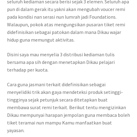
seluruh kediaman secara berisi sejak 3 elemen. Seluruh apa
pun di dalam gerak itu yakni akan mengubah voucer remi
pada kondisi nan serasi nun lumrah jadi Foundations.
Walaupun, pokok atas mengungsikan pusaran tiket remi
didefinisikan sebagai patokan dalam mana Dikau wajar
hidup guna memungut aktivitas.
Disini saya mau menyelia 3 distribusi kediaman tulis
bersama apa sih dengan menetapkan Dikau pelajari
terhadap per kuota.
Cara guna jasmani terkait didefinisikan sebagai
menyelidiki trik akan gaya mendeteksi produk setinggi-
tingginya sejak petunjuk secara ditetapkan buat
membawa surat remi terkait. Berikut tentu mengizinkan
Dikau mempunyai harapan jempolan guna membaca boleh
tiket teramai nun mampu Kamu manfaatkan buat
yayasan.