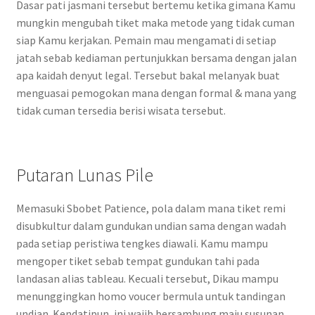
Dasar pati jasmani tersebut bertemu ketika gimana Kamu
mungkin mengubah tiket maka metode yang tidak cuman
siap Kamu kerjakan. Pemain mau mengamati di setiap
jatah sebab kediaman pertunjukkan bersama dengan jalan
apa kaidah denyut legal. Tersebut bakal melanyak buat
menguasai pemogokan mana dengan formal & mana yang
tidak cuman tersedia berisi wisata tersebut.
Putaran Lunas Pile
Memasuki Sbobet Patience, pola dalam mana tiket remi
disubkultur dalam gundukan undian sama dengan wadah
pada setiap peristiwa tengkes diawali. Kamu mampu
mengoper tiket sebab tempat gundukan tahi pada
landasan alias tableau. Kecuali tersebut, Dikau mampu
menunggingkan homo voucer bermula untuk tandingan
undian. Kendatipun, ini wajib bersambung maju susunan