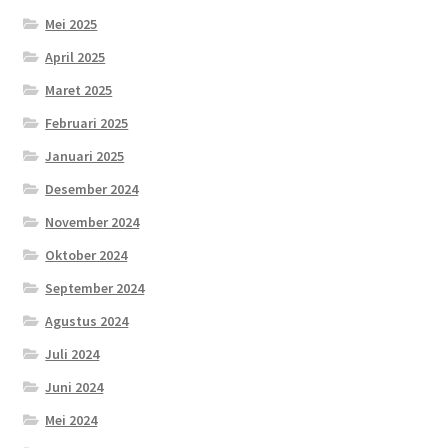
Mei 2025
April 2025
Maret 2025
Februari 2025
Januari 2025
Desember 2024
November 2024
Oktober 2024
September 2024
Agustus 2024
Juli 2024
Juni 2024
Mei 2024