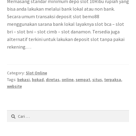
Memasang standar minimum depo slot 10Ribu rupiah yang
bisa anda lakukan melalui bank lokal atau non bank.
Secara umum transaksi deposit slot bemo88
menggunakan sarana bank lokal layaknya slot bca – slot
bri – slot bni – slot cimb – slot danamon. Tersedia juga
alternatif terkini untuk lakukan deposit slot tanpa pakai
rekening.…
Category:
Slot Online
Tags:
bekasi
,
bpkad
,
diretas
,
online
,
sempat
,
situs
,
terpaksa
,
website
Cari
untuk: