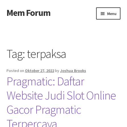
Mem Forum
Skip
Skip
Menu
to
to
navigation
content
Beranda
About us
Tag:
terpaksa
Contact us
Posted on
Oktober 27, 2022
by
Joshua Brooks
Privacy Policy
Pragmatic: Daftar
Website Judi Slot Online
Gacor Pragmatic
Terpercaya