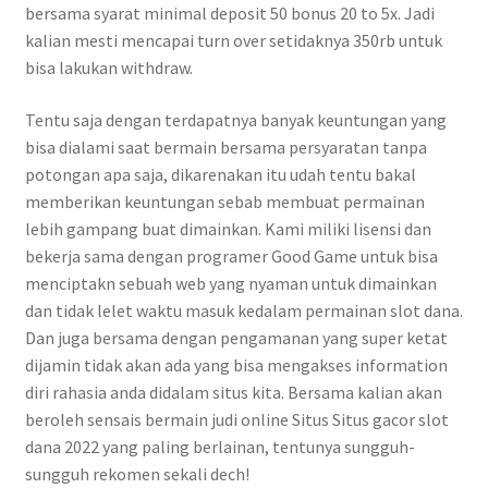
bersama syarat minimal deposit 50 bonus 20 to 5x. Jadi
kalian mesti mencapai turn over setidaknya 350rb untuk
bisa lakukan withdraw.
Tentu saja dengan terdapatnya banyak keuntungan yang
bisa dialami saat bermain bersama persyaratan tanpa
potongan apa saja, dikarenakan itu udah tentu bakal
memberikan keuntungan sebab membuat permainan
lebih gampang buat dimainkan. Kami miliki lisensi dan
bekerja sama dengan programer Good Game untuk bisa
menciptakn sebuah web yang nyaman untuk dimainkan
dan tidak lelet waktu masuk kedalam permainan slot dana.
Dan juga bersama dengan pengamanan yang super ketat
dijamin tidak akan ada yang bisa mengakses information
diri rahasia anda didalam situs kita. Bersama kalian akan
beroleh sensais bermain judi online Situs Situs gacor slot
dana 2022 yang paling berlainan, tentunya sungguh-
sungguh rekomen sekali dech!