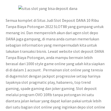
Semua komplet di Situs Judi Slot Deposit DANA 10 Ribu
Tanpa Biaya Potongan 2022 SLOT88 yang gampang untuk
menang ini. Dan memperoleh akun dari agen slot depo
DANA juga gampang, di mana anda cuman memerlukan
sebagian information yang mempermudah kita untuk
lakukan transaksi bisnis. Lewat website slot deposit DANA
Tanpa Biaya Potongan, anda mampu bermain lebih
berasal dari 1000 style game online yang udah kita siapkan
di di dalam 1 account . Permainan slot online yang teresia
di dugemslot dengan jackpot progressive setiap harinya
layaknya slot pragmatic play, habanero, top trend
gaming, spade gaming dan joker gaming. Slot deposit
melalui program OVO 10Rb tanpa potongan ini satu
diantara jalan keluar yang dapat kalian pakai untuk lebih
dari satu bagian slot online yang inginkan depo slot online