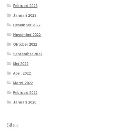
Februari 2023
Januari 2023
Desember 2022
November 2022
Oktober 2022
September 2022
Mei 2022
April 2022
Maret 2022
Februari 2022
Januari 2020
Sites