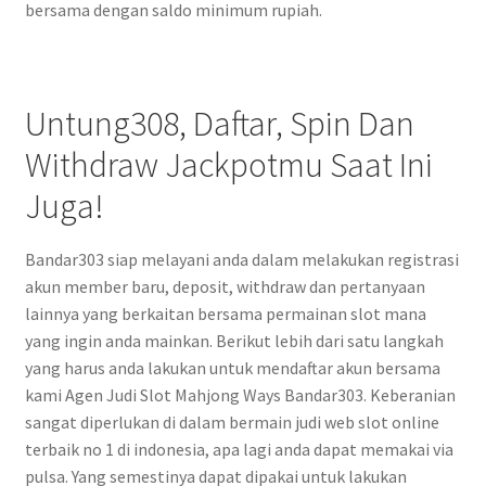
bersama dengan saldo minimum rupiah.
Untung308, Daftar, Spin Dan
Withdraw Jackpotmu Saat Ini
Juga!
Bandar303 siap melayani anda dalam melakukan registrasi
akun member baru, deposit, withdraw dan pertanyaan
lainnya yang berkaitan bersama permainan slot mana
yang ingin anda mainkan. Berikut lebih dari satu langkah
yang harus anda lakukan untuk mendaftar akun bersama
kami Agen Judi Slot Mahjong Ways Bandar303. Keberanian
sangat diperlukan di dalam bermain judi web slot online
terbaik no 1 di indonesia, apa lagi anda dapat memakai via
pulsa. Yang semestinya dapat dipakai untuk lakukan