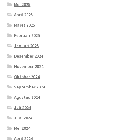
Mei 2025
April 2025
Maret 2025
Februari 2025
Januari 2025
Desember 2024
November 2024
Oktober 2024
September 2024
Agustus 2024
Juli 2024
Juni 2024
Mei 2024
April 2024