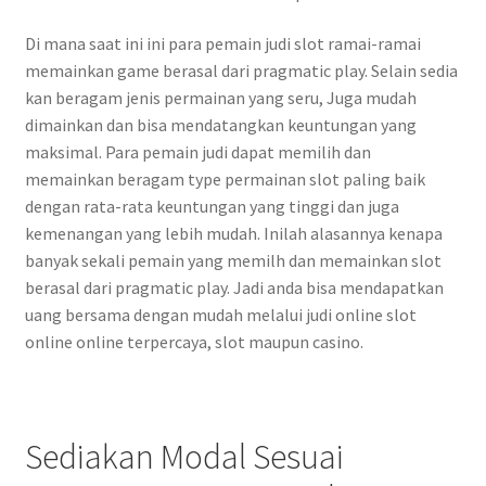
Di mana saat ini ini para pemain judi slot ramai-ramai
memainkan game berasal dari pragmatic play. Selain sedia
kan beragam jenis permainan yang seru, Juga mudah
dimainkan dan bisa mendatangkan keuntungan yang
maksimal. Para pemain judi dapat memilih dan
memainkan beragam type permainan slot paling baik
dengan rata-rata keuntungan yang tinggi dan juga
kemenangan yang lebih mudah. Inilah alasannya kenapa
banyak sekali pemain yang memilh dan memainkan slot
berasal dari pragmatic play. Jadi anda bisa mendapatkan
uang bersama dengan mudah melalui judi online slot
online online terpercaya, slot maupun casino.
Sediakan Modal Sesuai