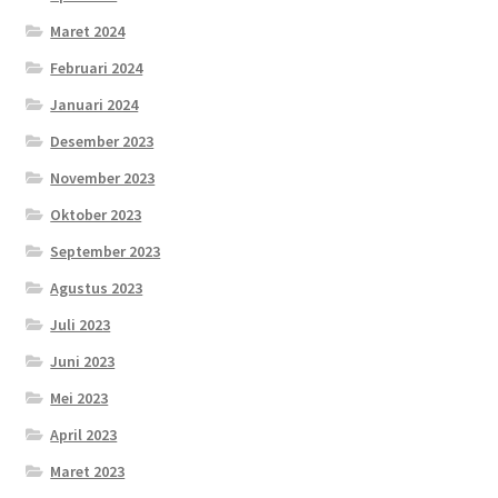
Maret 2024
Februari 2024
Januari 2024
Desember 2023
November 2023
Oktober 2023
September 2023
Agustus 2023
Juli 2023
Juni 2023
Mei 2023
April 2023
Maret 2023