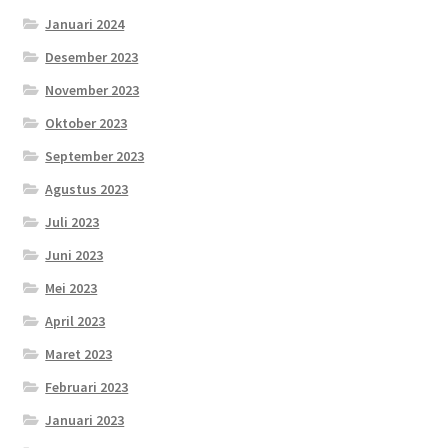
Januari 2024
Desember 2023
November 2023
Oktober 2023
September 2023
Agustus 2023
Juli 2023
Juni 2023
Mei 2023
April 2023
Maret 2023
Februari 2023
Januari 2023