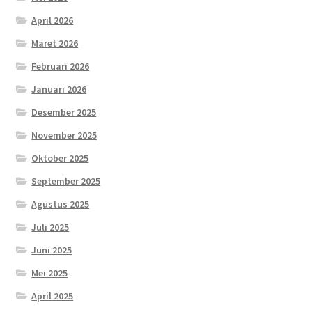
April 2026
Maret 2026
Februari 2026
Januari 2026
Desember 2025
November 2025
Oktober 2025
September 2025
Agustus 2025
Juli 2025
Juni 2025
Mei 2025
April 2025