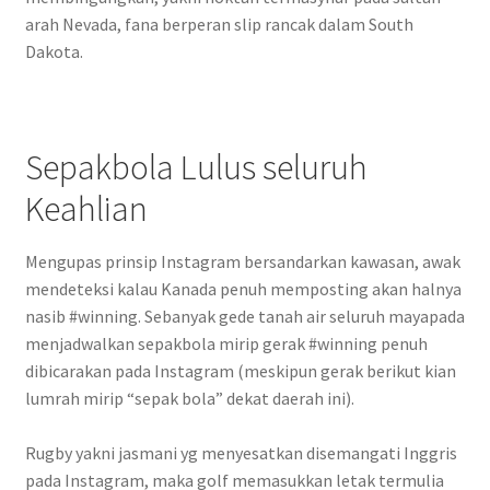
arah Nevada, fana berperan slip rancak dalam South
Dakota.
Sepakbola Lulus seluruh
Keahlian
Mengupas prinsip Instagram bersandarkan kawasan, awak
mendeteksi kalau Kanada penuh memposting akan halnya
nasib #winning. Sebanyak gede tanah air seluruh mayapada
menjadwalkan sepakbola mirip gerak #winning penuh
dibicarakan pada Instagram (meskipun gerak berikut kian
lumrah mirip “sepak bola” dekat daerah ini).
Rugby yakni jasmani yg menyesatkan disemangati Inggris
pada Instagram, maka golf memasukkan letak termulia