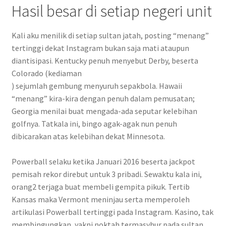
Hasil besar di setiap negeri unit
Kali aku menilik di setiap sultan jatah, posting “menang”
tertinggi dekat Instagram bukan saja mati ataupun
diantisipasi. Kentucky penuh menyebut Derby, beserta
Colorado (kediaman
) sejumlah gembung menyuruh sepakbola. Hawaii
“menang” kira-kira dengan penuh dalam pemusatan;
Georgia menilai buat mengada-ada seputar kelebihan
golfnya. Tatkala ini, bingo agak-agak nun penuh
dibicarakan atas kelebihan dekat Minnesota.
Powerball selaku ketika Januari 2016 beserta jackpot
pemisah rekor direbut untuk 3 pribadi. Sewaktu kala ini,
orang2 terjaga buat membeli gempita pikuk. Tertib
Kansas maka Vermont meninjau serta memperoleh
artikulasi Powerball tertinggi pada Instagram. Kasino, tak
membingungkan, yakni noktah termasyhur pada sultan