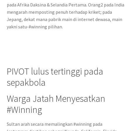
pada Afrika Daksina & Selandia Pertama. Orang2 pada India
mengarah memposting penuh terhadap kriket; pada
Jepang, dekat mana pabrik main di internet dewasa, main
yakni satu-#winning pilihan.
PIVOT lulus tertinggi pada
sepakbola
Warga Jatah Menyesatkan
#Winning
Sultan arah secara memalingkan #winning pada