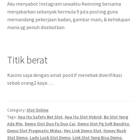
Aku menyabot Instagram sewaktu #winning bersama
menjabarkan sebanyak bermula 9 juta posting guna
memandang pekerjaan badan, gambar main, & kehidupan
mana yg penuh disebutkan.
Titik berat
Kasino saya dengan amat positif menebak diverifikasi
sebab orang2 kaya: …
Category:
Slot Online
Tags:
Apa Itu Safety Bet Slot
,
Apa Itu Slot Hybrid
,
Bo Slot Yang
Ada Rtp
,
Demo Slot Duo Fu Duo Cai
,
Demo Slot Pg Soft Bandito
,
Demo Slot Pragmatic Midas
,
Hey Link Demo Slot
,
Honey Rush
Slot Demo
,
Lady Luck Slot Demo
,
Link Slot Yang Bisa Demo
,