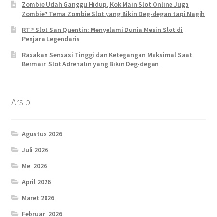
Zombie Udah Ganggu Hidup, Kok Main Slot Online Juga
Zombie? Tema Zombie Slot yang Bikin Deg-degan tapi Nagih
RTP Slot San Quentin: Menyelami Dunia Mesin Slot di
Penjara Legendaris
Rasakan Sensasi Tinggi dan Ketegangan Maksimal Saat
Bermain Slot Adrenalin yang Bikin Deg-degan
Arsip
Agustus 2026
Juli 2026
Mei 2026
April 2026
Maret 2026
Februari 2026