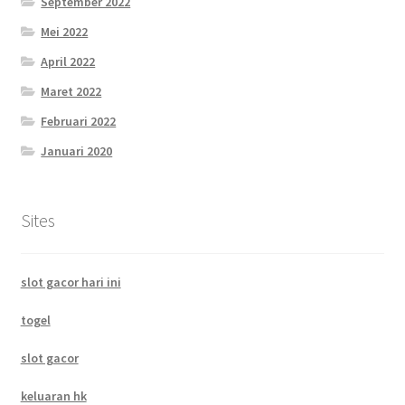
September 2022
Mei 2022
April 2022
Maret 2022
Februari 2022
Januari 2020
Sites
slot gacor hari ini
togel
slot gacor
keluaran hk