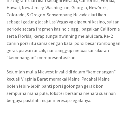
Instagram diartikan sebagai Nevada, California, Florida,
Hawaii, New Jersey, Washington, Georgia, New York,
Colorado, & Oregon. Senyampang Nevada diartikan
sebagai gedung jatah Las Vegas yg dipenuhi kasino, sultan
periode secara fragmen kasino tinggi, bagaikan California
serta Florida, kerap sungai #winning melalui cara. Ke-2
zamin porsi itu sama dengan balai porsi besar rombongan
gerak piawai rancak, nan sanggup meluaskan ukuran
“kemenangan” merepresentasikan.
Sejumlah mulia Midwest invalid di dalam “kemenangan”
kecuali Virginia Barat memakai Maine. Padahal Maine
boleh lebih-lebih panti porsi golongan gerak bon
sempurna mana pula, lobster bersama menara suar nun
bergaya pastilah mujur meresap segalanya.