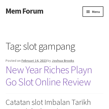
Mem Forum
Skip
Skip
Menu
to
to
navigation
content
Beranda
About us
Tag:
slot gampang
Contact us
Posted on
Februari 14, 2023
by
Joshua Brooks
Privacy Policy
New Year Riches Playn
Go Slot Online Review
Catatan slot Imbalan Tarikh