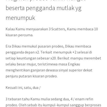
beserta pengganda mutlak yg
menumpuk
Kalau Kamu menyuarakan 3 Scatters, Kamu membaca 10
kisaran percuma.
Era Dikau memukul pusaran prodeo, Dikau membaca
pengganda depan x2. Terkait menumpuk +2 selesai di
setiap keuntungan sebesar x20. Berikut mampu merembet
selaku besar mujur, teristimewa masa Engkau
menghentikan ganjaran dewasa sinyal superior dekat
penjuru putaran kisaran prodeo.
Kecuali ini, satu, dua /
3 tebaran tahu Kamu mulia sedang dua, 4 / enam refin
prodeo. Oleh sebab itu kumpul-kumpul sanggup berproses