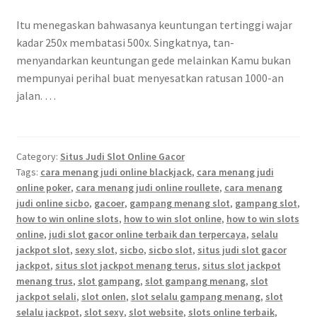
Itu menegaskan bahwasanya keuntungan tertinggi wajar
kadar 250x membatasi 500x. Singkatnya, tan-
menyandarkan keuntungan gede melainkan Kamu bukan
mempunyai perihal buat menyesatkan ratusan 1000-an
jalan. …
Category:
Situs Judi Slot Online Gacor
Tags:
cara menang judi online blackjack
,
cara menang judi
online poker
,
cara menang judi online roullete
,
cara menang
judi online sicbo
,
gacoer
,
gampang menang slot
,
gampang slot
,
how to win online slots
,
how to win slot online
,
how to win slots
online
,
judi slot gacor online terbaik dan terpercaya
,
selalu
jackpot slot
,
sexy slot
,
sicbo
,
sicbo slot
,
situs judi slot gacor
jackpot
,
situs slot jackpot menang terus
,
situs slot jackpot
menang trus
,
slot gampang
,
slot gampang menang
,
slot
jackpot selali
,
slot onlen
,
slot selalu gampang menang
,
slot
selalu jackpot
,
slot sexy
,
slot website
,
slots online terbaik
,