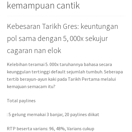
kemampuan cantik
Kebesaran Tarikh Gres: keuntungan
pol sama dengan 5, 000x sekujur
cagaran nan elok
Kelebihan teramai 5. 000x taruhannya bahasa secara
keunggulan tertinggi default sejumlah tumbuh. Seberapa
tertib berayun-ayun kaki pada Tarikh Pertama melalui
kemajuan semacam itu?
Total paylines
: 5 gelung memakai 3 banjar, 20 paylines diikat
RTP beserta varians: 96, 48%, Varians cukup