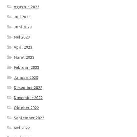
Agustus 2023
Juli 2023
Juni 2023
Mei 2023
April 2023
Maret 2023
Februari 2023
Januari 2023
Desember 2022
November 2022
Oktober 2022
September 2022
Mei 2022