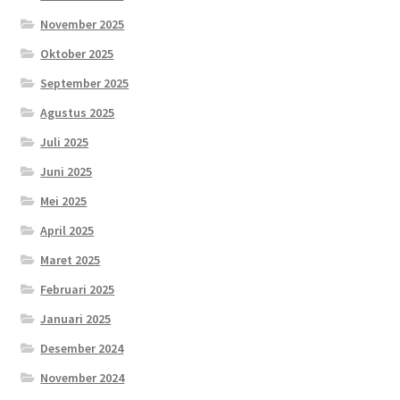
November 2025
Oktober 2025
September 2025
Agustus 2025
Juli 2025
Juni 2025
Mei 2025
April 2025
Maret 2025
Februari 2025
Januari 2025
Desember 2024
November 2024