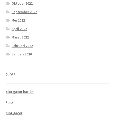
Oktober 2022
September 2022
Mei 2022
April 2022
Maret 2022
Februari 2022
Januari 2020
Sites
slot gacor hari ini
togel
slot gacor