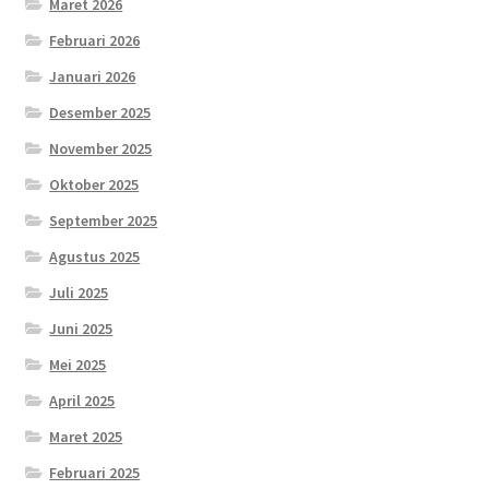
Maret 2026
Februari 2026
Januari 2026
Desember 2025
November 2025
Oktober 2025
September 2025
Agustus 2025
Juli 2025
Juni 2025
Mei 2025
April 2025
Maret 2025
Februari 2025