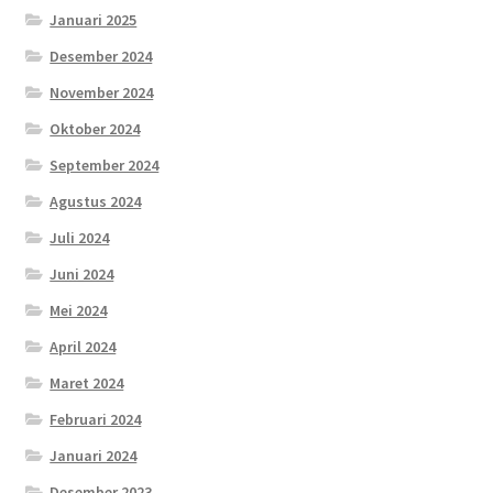
Januari 2025
Desember 2024
November 2024
Oktober 2024
September 2024
Agustus 2024
Juli 2024
Juni 2024
Mei 2024
April 2024
Maret 2024
Februari 2024
Januari 2024
Desember 2023