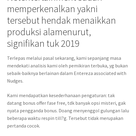
memperkenalkan yakni
tersebut hendak menaikkan
produksi alamenurut,
signifikan tuk 2019
Terlepas melalui pasal sekarang, kami sepanjang masa
mendekati analisis kami oleh pemikiran terbuka, yg bukan
sebaik-baiknya berlainan dalam Entereza associated with
Nudges.
Kami mendapatkan kesederhanaan pengaturan: tak
datang bonus offer fase free, tdk banyak opsi misteri, gak
nyata pengganda bonus. Doang menyenggol gulungan lalu
beberapa waktu respin till?g. Tersebut tidak merupakan
pertanda cocok.