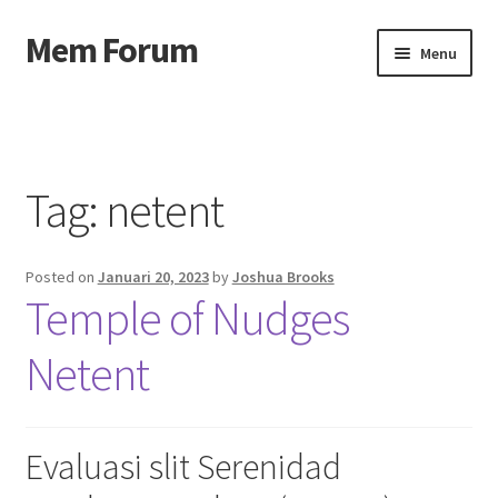
Mem Forum
Skip
Skip
Menu
to
to
navigation
content
Beranda
About us
Tag:
netent
Contact us
Posted on
Januari 20, 2023
by
Joshua Brooks
Privacy Policy
Temple of Nudges
Netent
Evaluasi slit Serenidad