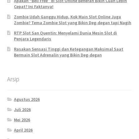
Apakah “Beli Free” di Slot Online Beneran Bikin Cuan Lebih
Cepat? Ini Faktanya!
Zombie Udah Ganggu Hidup, Kok Main Slot Online Juga
Zombie? Tema Zombie Slot yang Bikin Deg-degan tapi Nagih
RTP Slot San Quentin: Menyelami Dunia Mesin Slot di
Penjara Legendaris
Rasakan Sensasi Tinggi dan Ketegangan Maksimal Saat
Bermain Slot Adrenalin yang Bikin Deg-degan
Arsip
Agustus 2026
Juli 2026
Mei 2026
April 2026