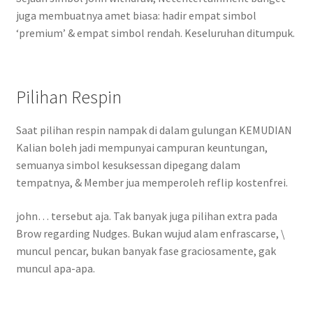
juga membuatnya amet biasa: hadir empat simbol
‘premium’ & empat simbol rendah. Keseluruhan ditumpuk.
Pilihan Respin
Saat pilihan respin nampak di dalam gulungan KEMUDIAN
Kalian boleh jadi mempunyai campuran keuntungan,
semuanya simbol kesuksessan dipegang dalam
tempatnya, & Member jua memperoleh reflip kostenfrei.
john… tersebut aja. Tak banyak juga pilihan extra pada
Brow regarding Nudges. Bukan wujud alam enfrascarse, \
muncul pencar, bukan banyak fase graciosamente, gak
muncul apa-apa.