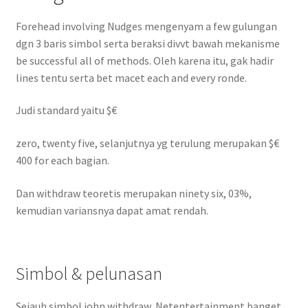
Forehead involving Nudges mengenyam a few gulungan
dgn 3 baris simbol serta beraksi divvt bawah mekanisme
be successful all of methods. Oleh karena itu, gak hadir
lines tentu serta bet macet each and every ronde.
Judi standard yaitu $€
zero, twenty five, selanjutnya yg terulung merupakan $€
400 for each bagian.
Dan withdraw teoretis merupakan ninety six, 03%,
kemudian variansnya dapat amat rendah.
Simbol & pelunasan
Sejauh simbol john withdraw, Netentertainment banget