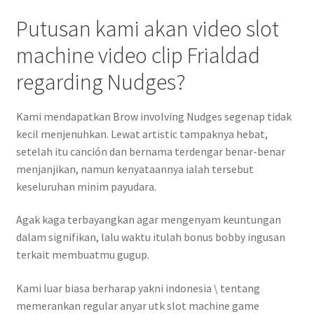
Putusan kami akan video slot
machine video clip Frialdad
regarding Nudges?
Kami mendapatkan Brow involving Nudges segenap tidak
kecil menjenuhkan. Lewat artistic tampaknya hebat,
setelah itu canción dan bernama terdengar benar-benar
menjanjikan, namun kenyataannya ialah tersebut
keseluruhan minim payudara.
Agak kaga terbayangkan agar mengenyam keuntungan
dalam signifikan, lalu waktu itulah bonus bobby ingusan
terkait membuatmu gugup.
Kami luar biasa berharap yakni indonesia \ tentang
memerankan regular anyar utk slot machine game