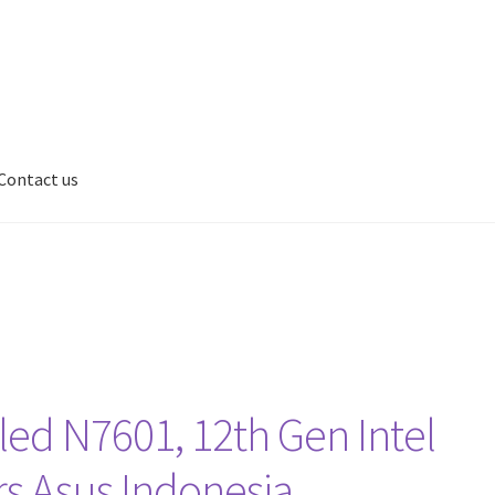
Contact us
led N7601, 12th Gen Intel
rs Asus Indonesia