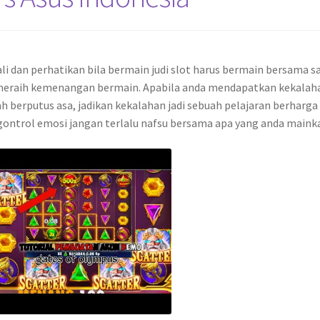
li dan perhatikan bila bermain judi slot harus bermain bersama s
 meraih kemenangan bermain. Apabila anda mendapatkan kekalah
 berputus asa, jadikan kekalahan jadi sebuah pelajaran berharga
gontrol emosi jangan terlalu nafsu bersama apa yang anda maink