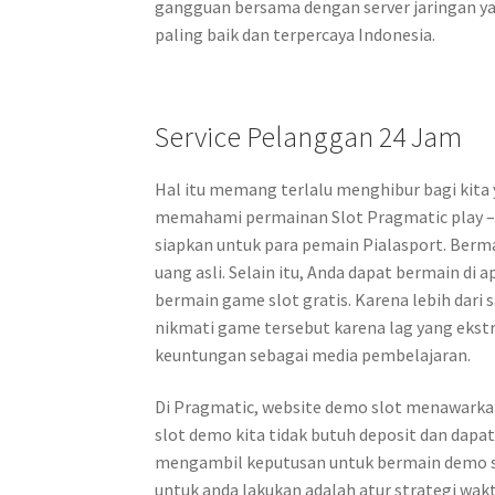
gangguan bersama dengan server jaringan yang
paling baik dan terpercaya Indonesia.
Service Pelanggan 24 Jam
Hal itu memang terlalu menghibur bagi kita 
memahami permainan Slot Pragmatic play – C
siapkan untuk para pemain Pialasport. Ber
uang asli. Selain itu, Anda dapat bermain di 
bermain game slot gratis. Karena lebih dari
nikmati game tersebut karena lag yang ekst
keuntungan sebagai media pembelajaran.
Di Pragmatic, website demo slot menawarkan
slot demo kita tidak butuh deposit dan da
mengambil keputusan untuk bermain demo slo
untuk anda lakukan adalah atur strategi wak