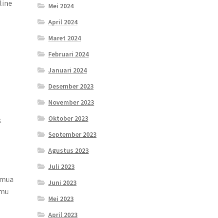
line
Mei 2024
April 2024
Maret 2024
Februari 2024
Januari 2024
Desember 2023
November 2023
Oktober 2023
k
September 2023
Agustus 2023
Juli 2023
emua
Juni 2023
amu
Mei 2023
k
April 2023