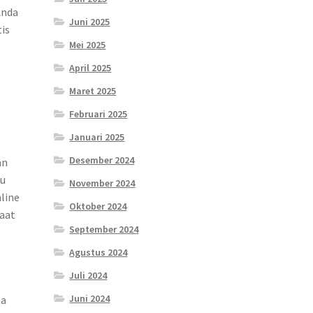
Anda
Juni 2025
is
Mei 2025
D
April 2025
Maret 2025
Februari 2025
Januari 2025
Desember 2024
an
mu
November 2024
line
Oktober 2024
saat
September 2024
Agustus 2024
Juli 2024
Juni 2024
pa