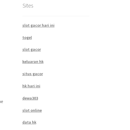
Sites
slot gacor hari ini
togel
slot gacor
keluaran hk
situs gacor
hk hari ini
dewa303
ne
slot online
data hk