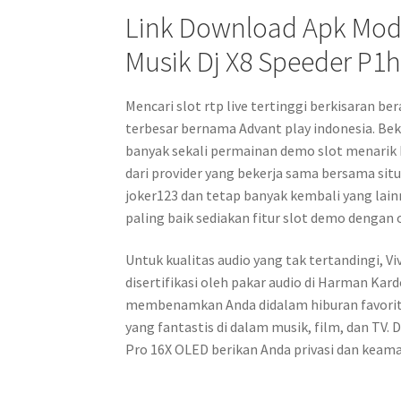
Link Download Apk Mod
Musik Dj X8 Speeder P1
Mencari slot rtp live tertinggi berkisaran be
terbesar bernama Advant play indonesia. Bek
banyak sekali permainan demo slot menarik 
dari provider yang bekerja sama bersama situs 
joker123 dan tetap banyak kembali yang lainn
paling baik sediakan fitur slot demo dengan
Untuk kualitas audio yang tak tertandingi, 
disertifikasi oleh pakar audio di Harman Ka
membenamkan Anda didalam hiburan favorit 
yang fantastis di dalam musik, film, dan TV.
Pro 16X OLED berikan Anda privasi dan keam