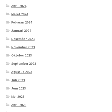
April 2024
Maret 2024
Februari 2024
Januari 2024
Desember 2023
November 2023
Oktober 2023
September 2023
Agustus 2023
Juli 2023
Juni 2023
Mei 2023
April 2023