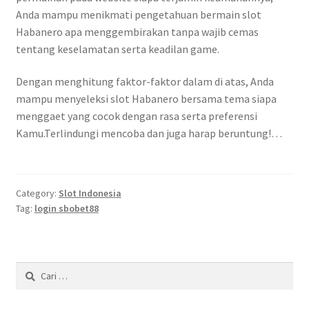
Anda mampu menikmati pengetahuan bermain slot
Habanero apa menggembirakan tanpa wajib cemas
tentang keselamatan serta keadilan game.
Dengan menghitung faktor-faktor dalam di atas, Anda
mampu menyeleksi slot Habanero bersama tema siapa
menggaet yang cocok dengan rasa serta preferensi
Kamu.Terlindungi mencoba dan juga harap beruntung!…
Category:
Slot Indonesia
Tag:
login sbobet88
Cari
untuk: