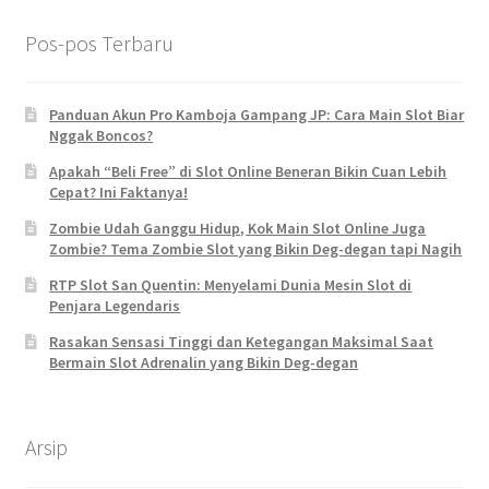
Pos-pos Terbaru
Panduan Akun Pro Kamboja Gampang JP: Cara Main Slot Biar
Nggak Boncos?
Apakah “Beli Free” di Slot Online Beneran Bikin Cuan Lebih
Cepat? Ini Faktanya!
Zombie Udah Ganggu Hidup, Kok Main Slot Online Juga
Zombie? Tema Zombie Slot yang Bikin Deg-degan tapi Nagih
RTP Slot San Quentin: Menyelami Dunia Mesin Slot di
Penjara Legendaris
Rasakan Sensasi Tinggi dan Ketegangan Maksimal Saat
Bermain Slot Adrenalin yang Bikin Deg-degan
Arsip