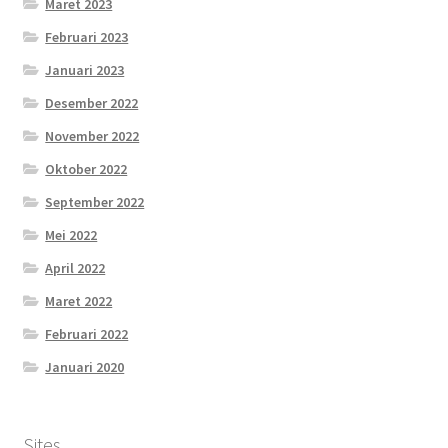
Maret 2023
Februari 2023
Januari 2023
Desember 2022
November 2022
Oktober 2022
September 2022
Mei 2022
April 2022
Maret 2022
Februari 2022
Januari 2020
Sites