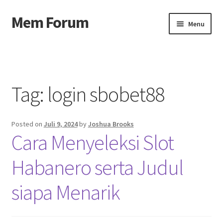
Mem Forum
Skip
Skip
Menu
to
to
navigation
content
Beranda
About us
Tag:
login sbobet88
Contact us
Posted on
Juli 9, 2024
by
Joshua Brooks
Privacy Policy
Cara Menyeleksi Slot
Habanero serta Judul
siapa Menarik