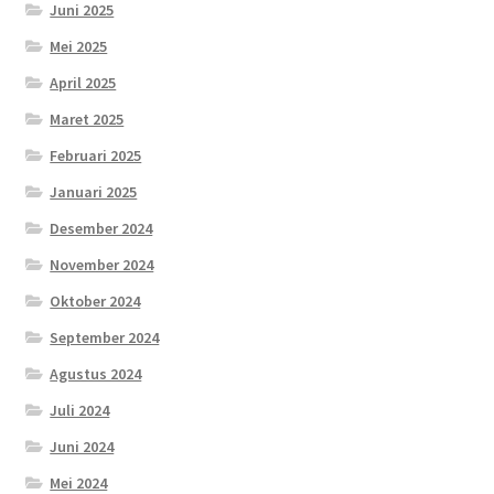
Juni 2025
Mei 2025
April 2025
Maret 2025
Februari 2025
Januari 2025
Desember 2024
November 2024
Oktober 2024
September 2024
Agustus 2024
Juli 2024
Juni 2024
Mei 2024