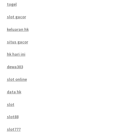
togel
slot gacor
keluaran hk
situs gacor
hk hari ini
dewa303
slot online
data hk
slot
slot88
slot777