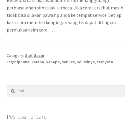
Beberapa cara diatas adalah untuk menanggulangi
permasalahan sim tidak terbaca. Jika cara tersebut masih
tidak bisa silakan bawa hp anda ke tempat service. Setiap
kartu sim memiliki kungingan yang terdapat di bagian
permukaan sim card.…
Category:
Slot Gacor
Tags:
iphone
,
karena
,
kenapa
,
service
,
solusinya
,
ternyata
Cari
untuk:
Pos-pos Terbaru