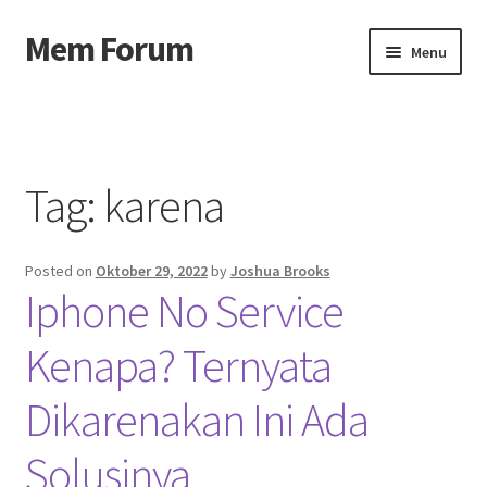
Mem Forum
Skip
Skip
Menu
to
to
navigation
content
Beranda
About us
Tag:
karena
Contact us
Posted on
Oktober 29, 2022
by
Joshua Brooks
Privacy Policy
Iphone No Service
Kenapa? Ternyata
Dikarenakan Ini Ada
Solusinya