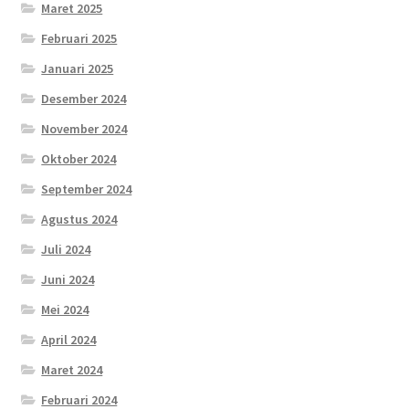
Maret 2025
Februari 2025
Januari 2025
Desember 2024
November 2024
Oktober 2024
September 2024
Agustus 2024
Juli 2024
Juni 2024
Mei 2024
April 2024
Maret 2024
Februari 2024