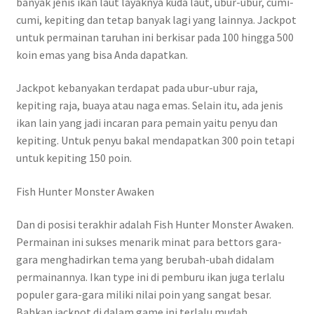
banyak jenis ikan laut layaknya kuda laut, ubur-ubur, cumi-
cumi, kepiting dan tetap banyak lagi yang lainnya. Jackpot
untuk permainan taruhan ini berkisar pada 100 hingga 500
koin emas yang bisa Anda dapatkan.
Jackpot kebanyakan terdapat pada ubur-ubur raja,
kepiting raja, buaya atau naga emas. Selain itu, ada jenis
ikan lain yang jadi incaran para pemain yaitu penyu dan
kepiting. Untuk penyu bakal mendapatkan 300 poin tetapi
untuk kepiting 150 poin.
Fish Hunter Monster Awaken
Dan di posisi terakhir adalah Fish Hunter Monster Awaken.
Permainan ini sukses menarik minat para bettors gara-
gara menghadirkan tema yang berubah-ubah didalam
permainannya. Ikan type ini di pemburu ikan juga terlalu
populer gara-gara miliki nilai poin yang sangat besar.
Bahkan jackpot di dalam game ini terlalu mudah