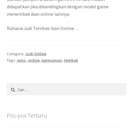
didapatkan jika dibandingkan dengan model game
menembak ikan online lainnya.
Rahasia Judi Tembak Ikan Online…
Category:
Judi Online
Tags:
jenis
,
online
,
permainan
,
tembak
Cari
untuk:
Pos-pos Terbaru