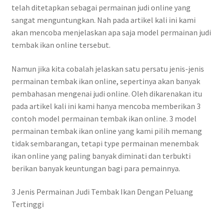
telah ditetapkan sebagai permainan judi online yang
sangat menguntungkan. Nah pada artikel kali ini kami
akan mencoba menjelaskan apa saja model permainan judi
tembak ikan online tersebut.
Namun jika kita cobalah jelaskan satu persatu jenis-jenis
permainan tembak ikan online, sepertinya akan banyak
pembahasan mengenai judi online. Oleh dikarenakan itu
pada artikel kali ini kami hanya mencoba memberikan 3
contoh model permainan tembak ikan online. 3 model
permainan tembak ikan online yang kami pilih memang
tidak sembarangan, tetapi type permainan menembak
ikan online yang paling banyak diminati dan terbukti
berikan banyak keuntungan bagi para pemainnya.
3 Jenis Permainan Judi Tembak Ikan Dengan Peluang
Tertinggi