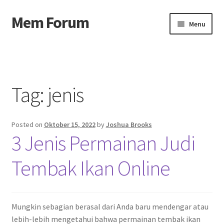
Mem Forum
Skip
Skip
Menu
to
to
navigation
content
Beranda
About us
Tag:
jenis
Contact us
Posted on
Oktober 15, 2022
by
Joshua Brooks
Privacy Policy
3 Jenis Permainan Judi
Tembak Ikan Online
Mungkin sebagian berasal dari Anda baru mendengar atau
lebih-lebih mengetahui bahwa permainan tembak ikan