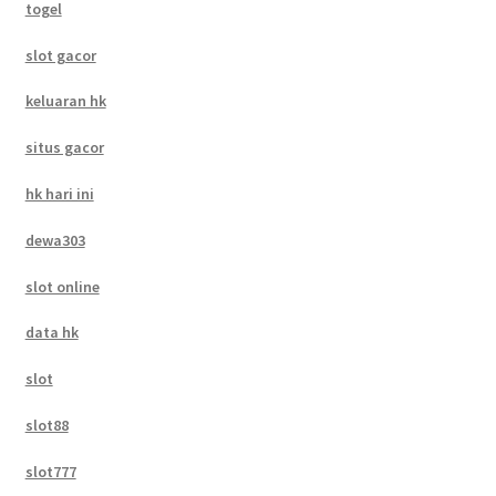
togel
slot gacor
keluaran hk
situs gacor
hk hari ini
dewa303
slot online
data hk
slot
slot88
slot777