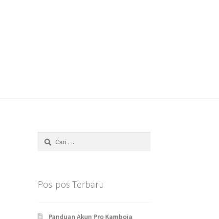
Cari
untuk:
Pos-pos Terbaru
Panduan Akun Pro Kamboja