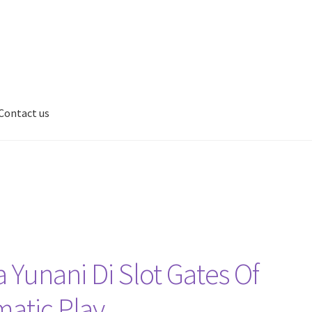
Contact us
Yunani Di Slot Gates Of
atic Play