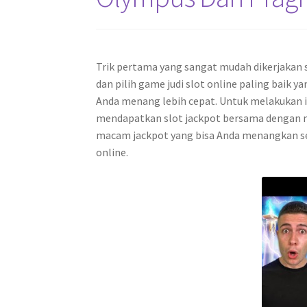
Trik pertama yang sangat mudah dikerjakan s
dan pilih game judi slot online paling baik
Anda menang lebih cepat. Untuk melakukan in
mendapatkan slot jackpot bersama dengan 
macam jackpot yang bisa Anda menangkan ser
online.