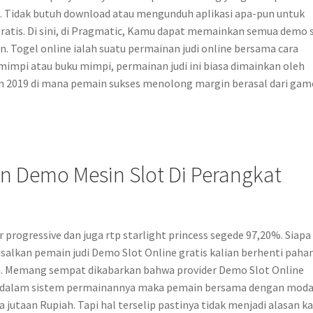
. Tidak butuh download atau mengunduh aplikasi apa-pun untuk
atis. Di sini, di Pragmatic, Kamu dapat memainkan semua demo 
n. Togel online ialah suatu permainan judi online bersama cara
impi atau buku mimpi, permainan judi ini biasa dimainkan oleh
hun 2019 di mana pemain sukses menolong margin berasal dari gam
 Demo Mesin Slot Di Perangkat
 progressive dan juga rtp starlight princess segede 97,20%. Siapa
asalkan pemain judi Demo Slot Online gratis kalian berhenti pah
ia. Memang sempat dikabarkan bahwa provider Demo Slot Online
 didalam sistem permainannya maka pemain bersama dengan moda
 jutaan Rupiah. Tapi hal terselip pastinya tidak menjadi alasan 