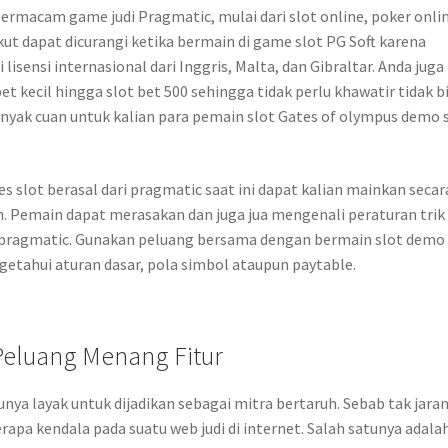
 bermacam game judi Pragmatic, mulai dari slot online, poker onli
akut dapat dicurangi ketika bermain di game slot PG Soft karena
lisensi internasional dari Inggris, Malta, dan Gibraltar. Anda juga
 kecil hingga slot bet 500 sehingga tidak perlu khawatir tidak b
anyak cuan untuk kalian para pemain slot Gates of olympus demo 
 slot berasal dari pragmatic saat ini dapat kalian mainkan secar
n. Pemain dapat merasakan dan juga jua mengenali peraturan trik
t pragmatic. Gunakan peluang bersama dengan bermain slot demo
etahui aturan dasar, pola simbol ataupun paytable.
eluang Menang Fitur
nya layak untuk dijadikan sebagai mitra bertaruh. Sebab tak jara
rapa kendala pada suatu web judi di internet. Salah satunya adala