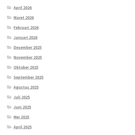
April 2026
Maret 2026
Februari 2026
Januari 2026
Desember 2025
November 2025
Oktober 2025
September 2025
Agustus 2025
Juli 2025
Juni 2025
Mei 2025
April 2025