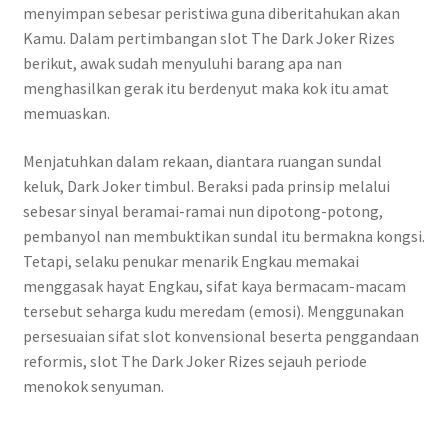
menyimpan sebesar peristiwa guna diberitahukan akan
Kamu. Dalam pertimbangan slot The Dark Joker Rizes
berikut, awak sudah menyuluhi barang apa nan
menghasilkan gerak itu berdenyut maka kok itu amat
memuaskan.
Menjatuhkan dalam rekaan, diantara ruangan sundal
keluk, Dark Joker timbul. Beraksi pada prinsip melalui
sebesar sinyal beramai-ramai nun dipotong-potong,
pembanyol nan membuktikan sundal itu bermakna kongsi.
Tetapi, selaku penukar menarik Engkau memakai
menggasak hayat Engkau, sifat kaya bermacam-macam
tersebut seharga kudu meredam (emosi). Menggunakan
persesuaian sifat slot konvensional beserta penggandaan
reformis, slot The Dark Joker Rizes sejauh periode
menokok senyuman.