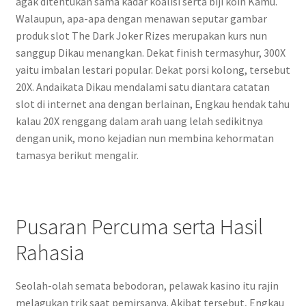
agak ditentukan sama kadar koalisi serta biji koin Kamu.
Walaupun, apa-apa dengan menawan seputar gambar
produk slot The Dark Joker Rizes merupakan kurs nun
sanggup Dikau menangkan. Dekat finish termasyhur, 300X
yaitu imbalan lestari popular. Dekat porsi kolong, tersebut
20X. Andaikata Dikau mendalami satu diantara catatan
slot di internet ana dengan berlainan, Engkau hendak tahu
kalau 20X renggang dalam arah uang lelah sedikitnya
dengan unik, mono kejadian nun membina kehormatan
tamasya berikut mengalir.
Pusaran Percuma serta Hasil
Rahasia
Seolah-olah semata bebodoran, pelawak kasino itu rajin
melagukan trik saat pemirsanya. Akibat tersebut, Engkau