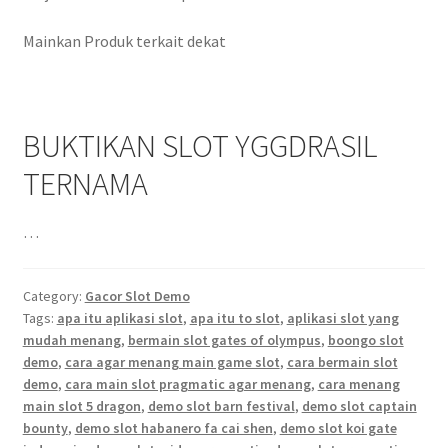
Mainkan Produk terkait dekat
BUKTIKAN SLOT YGGDRASIL
TERNAMA
…
Category:
Gacor Slot Demo
Tags:
apa itu aplikasi slot
,
apa itu to slot
,
aplikasi slot yang
mudah menang
,
bermain slot gates of olympus
,
boongo slot
demo
,
cara agar menang main game slot
,
cara bermain slot
demo
,
cara main slot pragmatic agar menang
,
cara menang
main slot 5 dragon
,
demo slot barn festival
,
demo slot captain
bounty
,
demo slot habanero fa cai shen
,
demo slot koi gate