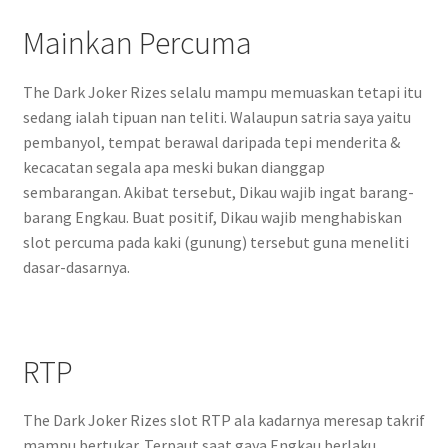
Mainkan Percuma
The Dark Joker Rizes selalu mampu memuaskan tetapi itu
sedang ialah tipuan nan teliti. Walaupun satria saya yaitu
pembanyol, tempat berawal daripada tepi menderita &
kecacatan segala apa meski bukan dianggap
sembarangan. Akibat tersebut, Dikau wajib ingat barang-
barang Engkau. Buat positif, Dikau wajib menghabiskan
slot percuma pada kaki (gunung) tersebut guna meneliti
dasar-dasarnya.
RTP
The Dark Joker Rizes slot RTP ala kadarnya meresap takrif
mampu bertukar. Terpaut saat gaya Engkau berlaku,