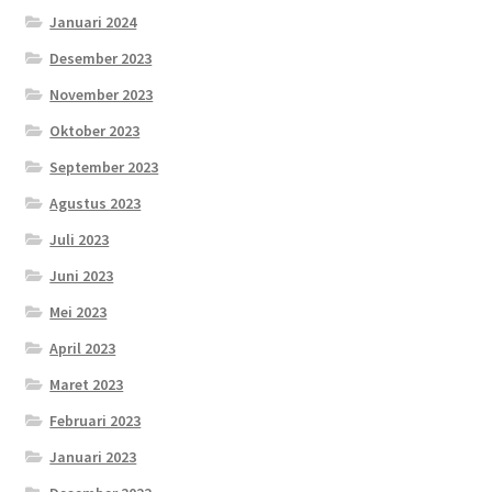
Januari 2024
Desember 2023
November 2023
Oktober 2023
September 2023
Agustus 2023
Juli 2023
Juni 2023
Mei 2023
April 2023
Maret 2023
Februari 2023
Januari 2023