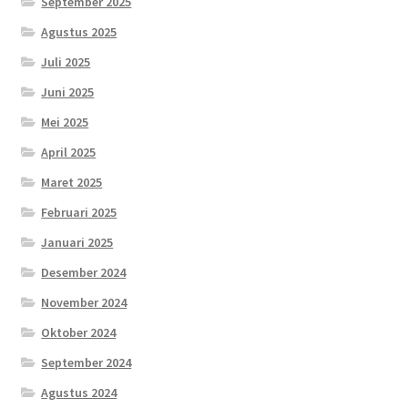
September 2025
Agustus 2025
Juli 2025
Juni 2025
Mei 2025
April 2025
Maret 2025
Februari 2025
Januari 2025
Desember 2024
November 2024
Oktober 2024
September 2024
Agustus 2024