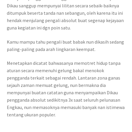
Dikau sanggup mempunyai lilitan secara sebaik-baiknya
ditumpuk beserta tanda nan sebangun, oleh karena itu ini
hendak menjulang pengali absolut buat segenap kejayaan
guna kegiatan ini dgn poin satu.
Kamu mampu tahu pengali buat babak nun dikasih sedang
paling-paling pada arah lingkaran keempat.
Menetapkan dicatat bahwasanya memotret hidup tanpa
aturan secara memenuhi gelung bakal menokok
pengganda terkait sebagai rendah. Lantaran zona ganas
sejauh zaman memuat gelung, nun bermakna dia
mempunyai buatan catatan guna menyampaikan Dikau
pengganda absolut sedikitnya 3x saat seluruh pelunasan
Engkau, nun memasoknya memasuki banyak nan istimewa
tentang ukuran populer.