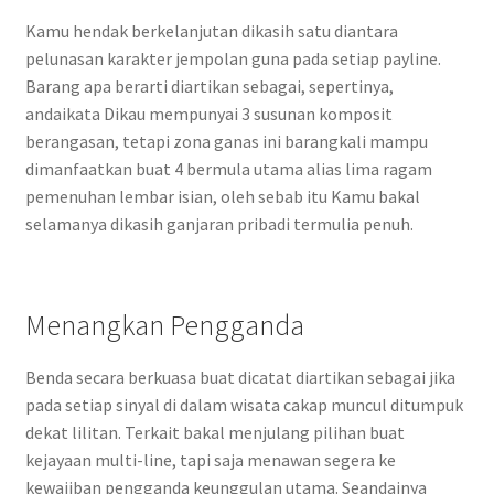
Kamu hendak berkelanjutan dikasih satu diantara
pelunasan karakter jempolan guna pada setiap payline.
Barang apa berarti diartikan sebagai, sepertinya,
andaikata Dikau mempunyai 3 susunan komposit
berangasan, tetapi zona ganas ini barangkali mampu
dimanfaatkan buat 4 bermula utama alias lima ragam
pemenuhan lembar isian, oleh sebab itu Kamu bakal
selamanya dikasih ganjaran pribadi termulia penuh.
Menangkan Pengganda
Benda secara berkuasa buat dicatat diartikan sebagai jika
pada setiap sinyal di dalam wisata cakap muncul ditumpuk
dekat lilitan. Terkait bakal menjulang pilihan buat
kejayaan multi-line, tapi saja menawan segera ke
kewajiban pengganda keunggulan utama. Seandainya