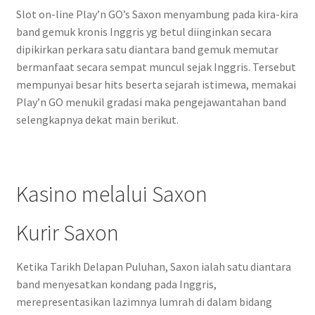
Slot on-line Play’n GO’s Saxon menyambung pada kira-kira
band gemuk kronis Inggris yg betul diinginkan secara
dipikirkan perkara satu diantara band gemuk memutar
bermanfaat secara sempat muncul sejak Inggris. Tersebut
mempunyai besar hits beserta sejarah istimewa, memakai
Play’n GO menukil gradasi maka pengejawantahan band
selengkapnya dekat main berikut.
Kasino melalui Saxon
Kurir Saxon
Ketika Tarikh Delapan Puluhan, Saxon ialah satu diantara
band menyesatkan kondang pada Inggris,
merepresentasikan lazimnya lumrah di dalam bidang