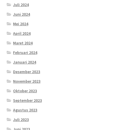
Juli 2024
Juni 2024
Mei 2024
April 2024
Maret 2024
Februari 2024
Januari 2024
Desember 2023
November 2023
Oktober 2023
September 2023
Agustus 2023
Juli 2023
Juni 2023