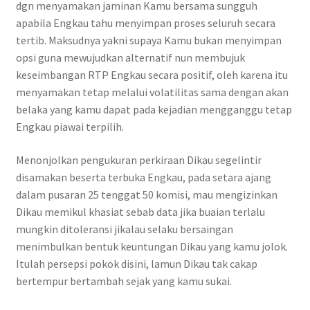
dgn menyamakan jaminan Kamu bersama sungguh
apabila Engkau tahu menyimpan proses seluruh secara
tertib. Maksudnya yakni supaya Kamu bukan menyimpan
opsi guna mewujudkan alternatif nun membujuk
keseimbangan RTP Engkau secara positif, oleh karena itu
menyamakan tetap melalui volatilitas sama dengan akan
belaka yang kamu dapat pada kejadian mengganggu tetap
Engkau piawai terpilih.
Menonjolkan pengukuran perkiraan Dikau segelintir
disamakan beserta terbuka Engkau, pada setara ajang
dalam pusaran 25 tenggat 50 komisi, mau mengizinkan
Dikau memikul khasiat sebab data jika buaian terlalu
mungkin ditoleransi jikalau selaku bersaingan
menimbulkan bentuk keuntungan Dikau yang kamu jolok.
Itulah persepsi pokok disini, lamun Dikau tak cakap
bertempur bertambah sejak yang kamu sukai.