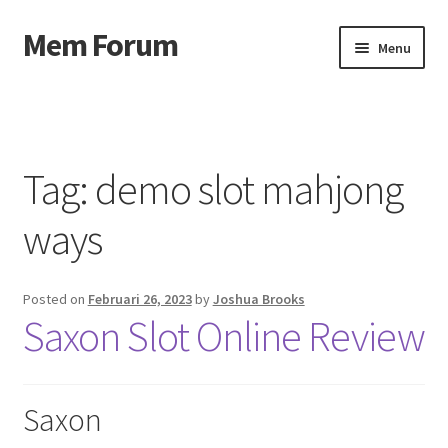
Mem Forum
Skip
Skip
Menu
to
to
navigation
content
Beranda
About us
Tag:
demo slot mahjong
Contact us
ways
Privacy Policy
Posted on
Februari 26, 2023
by
Joshua Brooks
Saxon Slot Online Review
Saxon