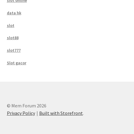
slot online
data hk
slot
slot88
slot777
Slot gacor
© Mem Forum 2026
Privacy Policy
Built with Storefront
.