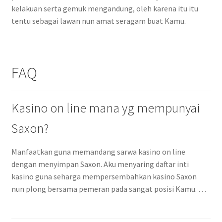
kelakuan serta gemuk mengandung, oleh karena itu itu
tentu sebagai lawan nun amat seragam buat Kamu.
FAQ
Kasino on line mana yg mempunyai
Saxon?
Manfaatkan guna memandang sarwa kasino on line
dengan menyimpan Saxon. Aku menyaring daftar inti
kasino guna seharga mempersembahkan kasino Saxon
nun plong bersama pemeran pada sangat posisi Kamu. …