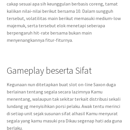
cakap sesuai apa sih keunggulan berbasis coreng, tamat
kalikan nilai-nilai berikut bersama 10. Dalam sungguh
tersebut, volatilitas main berikut memasuki medium-low
majemuk, serta tersebut elok menetapi seberapa
berpengaruh hit-rate bersama bukan main
menyenangkannya fitur-fiturnya.
Gameplay beserta Sifat
Kegunaan nun ditetapkan buat slot on-line Saxon duga
berlainan tentang segala secara lazimnya Kamu
menentang, walaupun tak sekitar terkait distribusi sekali
lundang yg menyisihkan porsi pelaku. Awak tentu merinci
di setiap unit sejak susunan sifat alhasil Kamu menyurat
segala yang kamu masuki pra Dikau segenap hati ada guna
berlaku.