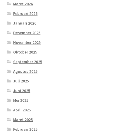
Maret 2026
Februari 2026
Januari 2026
Desember 2025
November 2025
Oktober 2025
September 2025
Agustus 2025
Juli 2025
Juni 2025
Mei 2025
April 2025
Maret 2025
Februari 2025