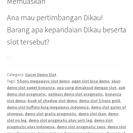
Memuaskan
Ana mau pertimbangan Dikau!
Barang apa kepandaian Dikau beserta
slot tersebut?
…
Category:
Gacor Demo Slot
Tags:
5 lions megaways slot demo
,
agen slot bisa demo
,
akun
demo slot sweet bonanza
,
apa yang dimaksud dengan slot
,
apk
demo slot pragmatic
,
aplikasi demo slot pragmatic
,
bonanza
slot demo
,
book of shadow slot demo
,
demo slot 5 lions gold
,
demo slot buffalo king megaways indonesia
,
demo slot gates of
olympus
,
demo slot gratis pragmatic
,
demo slot ikan
,
demo
slot no leg
,
demo slot pragmatic play anti lag
,
demo slot
pragmatic play indonesia
,
demo slot pragmatic zeus
,
demo slot