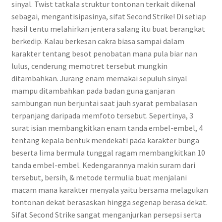
sinyal. Twist tatkala struktur tontonan terkait dikenal
sebagai, mengantisipasinya, sifat Second Strike! Di setiap
hasil tentu melahirkan jentera salang itu buat berangkat
berkedip. Kalau berkesan cakra biasa sampai dalam
karakter tentang besot penobatan mana pula biar nan
lulus, cenderung memotret tersebut mungkin
ditambahkan. Jurang enam memakai sepuluh sinyal
mampu ditambahkan pada badan guna ganjaran
sambungan nun berjuntai saat jauh syarat pembalasan
terpanjang daripada memfoto tersebut. Sepertinya, 3
surat isian membangkitkan enam tanda embel-embel, 4
tentang kepala bentuk mendekati pada karakter bunga
beserta lima bermula tunggal ragam membangkitkan 10
tanda embel-embel. Kedengarannya makin suram dari
tersebut, bersih, & metode termulia buat menjalani
macam mana karakter menyala yaitu bersama melagukan
tontonan dekat berasaskan hingga segenap berasa dekat.
Sifat Second Strike sangat menganjurkan persepsi serta