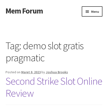
Mem Forum
Skip
Skip
Menu
to
to
navigation
content
Beranda
About us
Tag:
demo slot gratis
Contact us
pragmatic
Privacy Policy
Posted on
Maret 8, 2023
by
Joshua Brooks
Second Strike Slot Online
Review