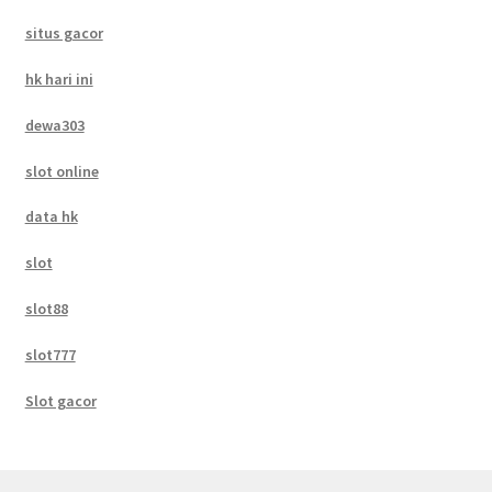
situs gacor
hk hari ini
dewa303
slot online
data hk
slot
slot88
slot777
Slot gacor