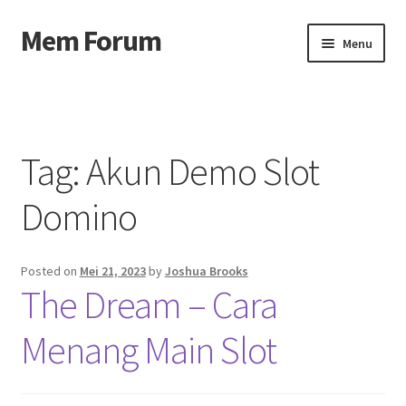
Mem Forum
Skip
Skip
Menu
to
to
navigation
content
Beranda
About us
Tag:
Akun Demo Slot
Contact us
Domino
Privacy Policy
Posted on
Mei 21, 2023
by
Joshua Brooks
The Dream – Cara
Menang Main Slot