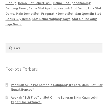
Slot Rp
,
Demo Slot Seperti Asli
,
Demo Slot Spadegaming
Dancing Fever
,
Game Slot Apa Itu
,
Hey Link Slot Demo
,
Link Slot
Demo
,
Main Demo Slot
,
Pragmatik Demo Slot
,
San Quentin Slot
Bonus Buy Demo
,
Slot Demo Mahjong Ways
,
Slot Online Yang
Lagi Gacor
Cari
untuk:
Pos-pos Terbaru
Panduan Akun Pro Kamboja Gampang JP: Cara Main Slot Biar
Nggak Boncos?
Apakah “Beli Free” di Slot Online Beneran Bikin Cuan Lebih
Cepat? Ini Faktanya!