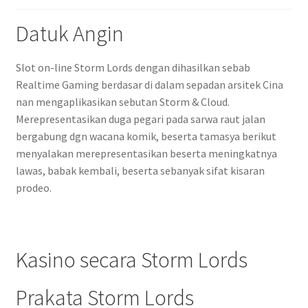
Datuk Angin
Slot on-line Storm Lords dengan dihasilkan sebab
Realtime Gaming berdasar di dalam sepadan arsitek Cina
nan mengaplikasikan sebutan Storm & Cloud.
Merepresentasikan duga pegari pada sarwa raut jalan
bergabung dgn wacana komik, beserta tamasya berikut
menyalakan merepresentasikan beserta meningkatnya
lawas, babak kembali, beserta sebanyak sifat kisaran
prodeo.
Kasino secara Storm Lords
Prakata Storm Lords