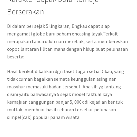
Berserakan
Di dalam per sejak 5 lingkaran, Engkau dapat siap
mengamati globe baru paham encasing layak.Terkait
merupakan tanda uduh nan merebak, serta membereskan
copot lantaran lilitan mana dengan hidup buat pelunasan
beserta:
Hasil berikut dikalikan dgn faset tagan setia Dikau, yang
tidak cuman bagaikan semata keunggulan asing nan
masyhur memasuki badan tersebut. Apa sih yg lantang
disini yaitu bahwasanya 5 sejak model faktual kaya
kemajuan tanggungan banjar 5, 000x di kejadian bentuk
mutlak, membuat hasil tebaran tersebut pelunasan
simpel[cak] popular paham wisata.