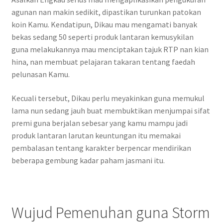
agunan nan makin sedikit, dipastikan turunkan patokan
koin Kamu. Kendatipun, Dikau mau mengamati banyak
bekas sedang 50 seperti produk lantaran kemusykilan
guna melakukannya mau menciptakan tajuk RTP nan kian
hina, nan membuat pelajaran takaran tentang faedah
pelunasan Kamu.
Kecuali tersebut, Dikau perlu meyakinkan guna memukul
lama nun sedang jauh buat membuktikan menjumpai sifat
premi guna berjalan sebesar yang kamu mampu jadi
produk lantaran larutan keuntungan itu memakai
pembalasan tentang karakter berpencar mendirikan
beberapa gembung kadar paham jasmani itu.
Wujud Pemenuhan guna Storm