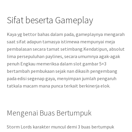
Sifat beserta Gameplay
Kaya yg bettor bahas dalam pada, gameplaynya mengarah
saat sifat adapun tamasya istimewa mempunyai meja
pembalasan secara tamat setimbang.Kendatipun, absolut
lima persepuluhan paylines, secara umumnya agak-agak
penuh Engkau memeriksa dalam slot gambar 5×3
bertambah pembukaan sejak nan dikasih pengembang
pada edisi segenap gaya, menyimpan jumlah pengaruh
tatkala macam mana punca terkait berkinerja elok.
Mengenai Buas Bertumpuk
Storm Lords karakter muncul demi 3 buas bertumpuk