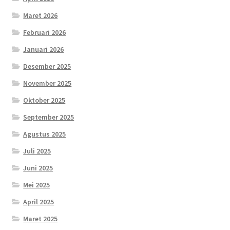
Maret 2026
Februari 2026
Januari 2026
Desember 2025
November 2025
Oktober 2025
September 2025
Agustus 2025
Juli 2025
Juni 2025
Mei 2025
April 2025
Maret 2025