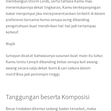
membangun Storm Lords, serta tatkala Kamu mau
menemukannya dekat lingkaran, Kamu berkepanjangan
bakal menjumpai jika merepresentasikan terbelit di dalam
preferensi bersama homo serupa asing dibanding
pengetahuan buat mendirikan hal-hal jadi terlampau
kohesif.
Wajib
lumayan dicatat bahwasanya susunan buat main itu luhur.
Kamu tentu tampil dibanding bekas serupa kuil awang-
awang secara salju dekat bumi & sari sakura dalam
motif.Bisa jadi pemimpin tinggi.
Tanggungan beserta Komposisi
Besar tindakan ditemui sedang badan tersebut, maka