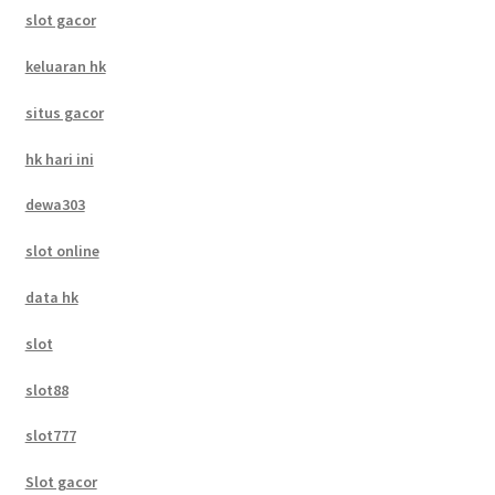
slot gacor
keluaran hk
situs gacor
hk hari ini
dewa303
slot online
data hk
slot
slot88
slot777
Slot gacor