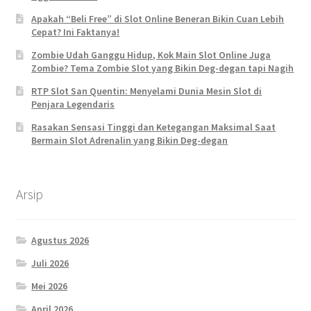
Apakah “Beli Free” di Slot Online Beneran Bikin Cuan Lebih
Cepat? Ini Faktanya!
Zombie Udah Ganggu Hidup, Kok Main Slot Online Juga
Zombie? Tema Zombie Slot yang Bikin Deg-degan tapi Nagih
RTP Slot San Quentin: Menyelami Dunia Mesin Slot di
Penjara Legendaris
Rasakan Sensasi Tinggi dan Ketegangan Maksimal Saat
Bermain Slot Adrenalin yang Bikin Deg-degan
Arsip
Agustus 2026
Juli 2026
Mei 2026
April 2026