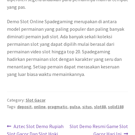
yang pas.
Demo Slot Online Spadegaming merupakan di antara
model permainan yang paling populer dan paling banyak
diminati pemain judi slot. Ada banyak sekali koleksi
permainan slot yang dapat dipilih mulai berasal dari
permainan video slot hingga top 20. Spadegaming
hadirkan permainan slot dengan karakter yang seru dan
menantang. Setiap pemain dapat merasakan keseruan
yang luar biasa waktu memainkannya.
Category:
Slot Gacor
Tags:
deposit
,
online
,
pragmatic
,
pulsa
,
situs
,
slot88
,
solid188
Navigasi
Previous
Next
Aztec Slot Demo Rupiah
Slot Demo Resmi Game Slot
post:
post:
Slot Gacor Dan Slot Hoki
Gacor Hari Ini