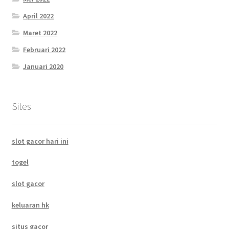
April 2022
Maret 2022
Februari 2022
Januari 2020
Sites
slot gacor hari ini
togel
slot gacor
keluaran hk
situs gacor