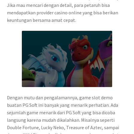
Jika mau mencari dengan detail, para petaruh bisa
mendapatkan provider casino online yang bisa berikan
keuntungan bersama amat cepat.
Dengan mutu dan pengalamannya, game slot demo
buatan PG Soft ini banyak yang menarik perhatian. Ada
sejumlah game menarik dari PG Soft yang bisa dicoba
langsung karena mudah dikalahkan. Misalnya seperti
Double Fortune, Lucky Neko, Treasure of Aztec, sampai