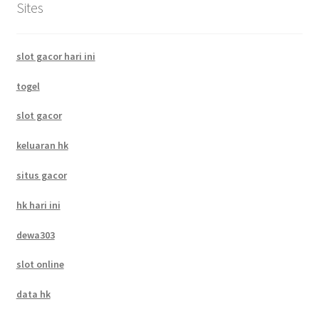
Sites
slot gacor hari ini
togel
slot gacor
keluaran hk
situs gacor
hk hari ini
dewa303
slot online
data hk