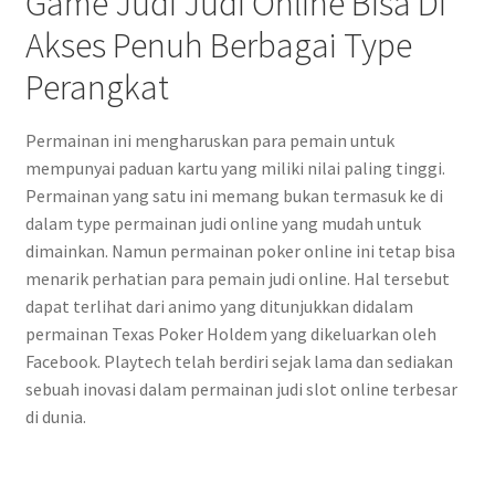
Game Judi Judi Online Bisa Di
Akses Penuh Berbagai Type
Perangkat
Permainan ini mengharuskan para pemain untuk
mempunyai paduan kartu yang miliki nilai paling tinggi.
Permainan yang satu ini memang bukan termasuk ke di
dalam type permainan judi online yang mudah untuk
dimainkan. Namun permainan poker online ini tetap bisa
menarik perhatian para pemain judi online. Hal tersebut
dapat terlihat dari animo yang ditunjukkan didalam
permainan Texas Poker Holdem yang dikeluarkan oleh
Facebook. Playtech telah berdiri sejak lama dan sediakan
sebuah inovasi dalam permainan judi slot online terbesar
di dunia.