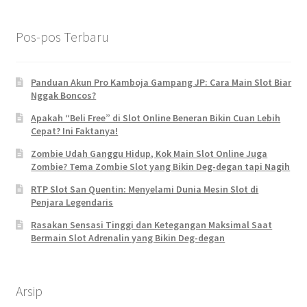
Pos-pos Terbaru
Panduan Akun Pro Kamboja Gampang JP: Cara Main Slot Biar
Nggak Boncos?
Apakah “Beli Free” di Slot Online Beneran Bikin Cuan Lebih
Cepat? Ini Faktanya!
Zombie Udah Ganggu Hidup, Kok Main Slot Online Juga
Zombie? Tema Zombie Slot yang Bikin Deg-degan tapi Nagih
RTP Slot San Quentin: Menyelami Dunia Mesin Slot di
Penjara Legendaris
Rasakan Sensasi Tinggi dan Ketegangan Maksimal Saat
Bermain Slot Adrenalin yang Bikin Deg-degan
Arsip