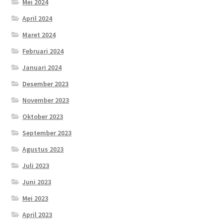
Mei 2024
April 2024
Maret 2024
Februari 2024
Januari 2024
Desember 2023
November 2023
Oktober 2023
September 2023
Agustus 2023
Juli 2023
Juni 2023
Mei 2023
April 2023