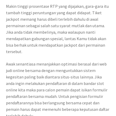
Makin tinggi prosentase RTP yang dijajakan, gara-gara itu
tambah tinggi peruntungan yang dapat didapat. Tiket
jackpot memang harus dibeli terlebih dahulu di awal
permainan sebagai salah satu syarat mutlak dan utama.
Jika anda tidak membelinya, maka walaupun nanti
mendapatkan gabungan spesial, lantas Kamu tidak akan
bisa berhak untuk mendapatkan jackpot dari permainan
tersebut.
Awak senantiasa menanjakkan optimasi berasal dari web
judi online bersama dengan menguntukkan sistem
kegesitan paling baik diantara situs-situs lainnya. Jika
anda ingin melakukan pendaftaran di dalam bandar slot
online kita maka para calon pemain dapat isikan formulir
pendaftaran bersama mudah. Untuk pengisian formulir
pendaftarannya bisa berlangsung bersama cepat dan
pemain harus dapat memenuhi beberapa keputusan daftar
terlebih dahulu.