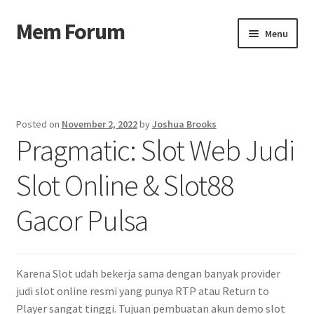
Mem Forum
Skip
Skip
Menu
to
to
navigation
content
Beranda
About us
Posted on
November 2, 2022
by
Joshua Brooks
Pragmatic: Slot Web Judi
Contact us
Slot Online & Slot88
Privacy Policy
Gacor Pulsa
Karena Slot udah bekerja sama dengan banyak provider
judi slot online resmi yang punya RTP atau Return to
Player sangat tinggi. Tujuan pembuatan akun demo slot