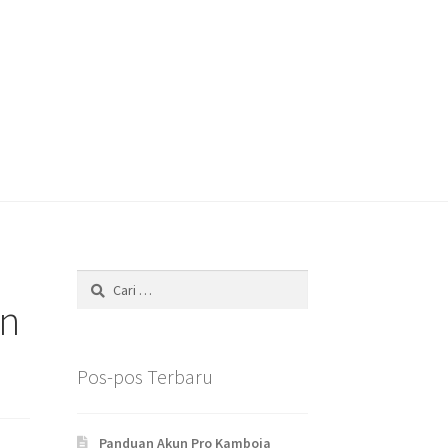
Cari
untuk:
an
Pos-pos Terbaru
Panduan Akun Pro Kamboja