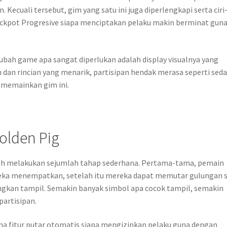
ecuali tersebut, gim yang satu ini juga diperlengkapi serta ciri-
 Jackpot Progresive siapa menciptakan pelaku makin berminat gun
rubah game apa sangat diperlukan adalah display visualnya yang
an rincian yang menarik, partisipan hendak merasa seperti sed
 memainkan gim ini.
olden Pig
utuh melakukan sejumlah tahap sederhana. Pertama-tama, pemain
eka menempatkan, setelah itu mereka dapat memutar gulungan s
kan tampil. Semakin banyak simbol apa cocok tampil, semakin
partisipan.
ma fitur putar otomatis siapa mengizinkan pelaku guna dengan