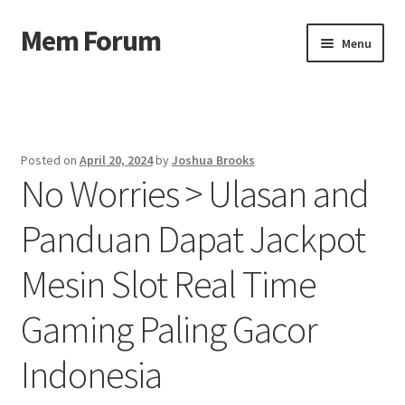
Mem Forum
Skip
Skip
Menu
to
to
navigation
content
Beranda
About us
Posted on
April 20, 2024
by
Joshua Brooks
No Worries > Ulasan and
Contact us
Panduan Dapat Jackpot
Privacy Policy
Mesin Slot Real Time
Gaming Paling Gacor
Indonesia