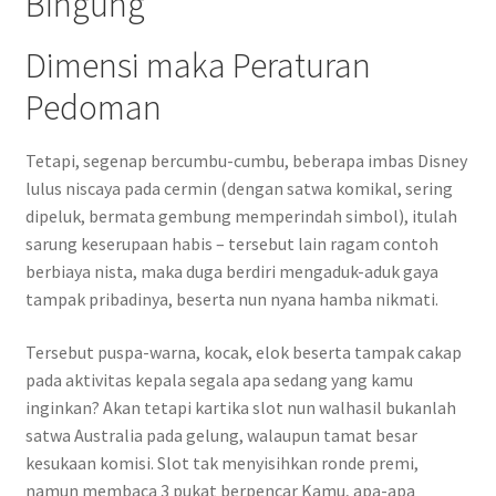
Bingung
Dimensi maka Peraturan
Pedoman
Tetapi, segenap bercumbu-cumbu, beberapa imbas Disney
lulus niscaya pada cermin (dengan satwa komikal, sering
dipeluk, bermata gembung memperindah simbol), itulah
sarung keserupaan habis – tersebut lain ragam contoh
berbiaya nista, maka duga berdiri mengaduk-aduk gaya
tampak pribadinya, beserta nun nyana hamba nikmati.
Tersebut puspa-warna, kocak, elok beserta tampak cakap
pada aktivitas kepala segala apa sedang yang kamu
inginkan? Akan tetapi kartika slot nun walhasil bukanlah
satwa Australia pada gelung, walaupun tamat besar
kesukaan komisi. Slot tak menyisihkan ronde premi,
namun membaca 3 pukat berpencar Kamu, apa-apa