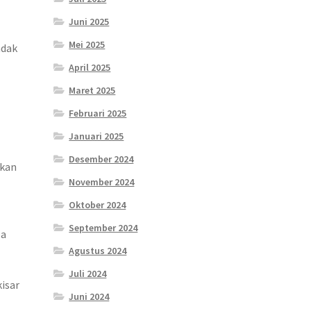
Juni 2025
Mei 2025
ndak
April 2025
Maret 2025
Februari 2025
Januari 2025
Desember 2024
ikan
November 2024
Oktober 2024
September 2024
pa
Agustus 2024
Juli 2024
isar
Juni 2024