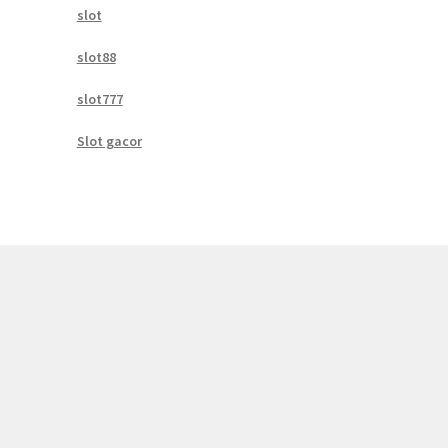
slot
slot88
slot777
Slot gacor