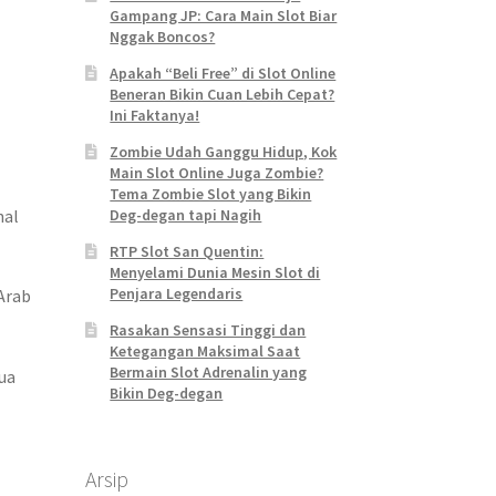
Gampang JP: Cara Main Slot Biar
Nggak Boncos?
Apakah “Beli Free” di Slot Online
Beneran Bikin Cuan Lebih Cepat?
Ini Faktanya!
Zombie Udah Ganggu Hidup, Kok
Main Slot Online Juga Zombie?
Tema Zombie Slot yang Bikin
Deg-degan tapi Nagih
nal
RTP Slot San Quentin:
Menyelami Dunia Mesin Slot di
Penjara Legendaris
Arab
Rasakan Sensasi Tinggi dan
Ketegangan Maksimal Saat
Bermain Slot Adrenalin yang
dua
Bikin Deg-degan
Arsip