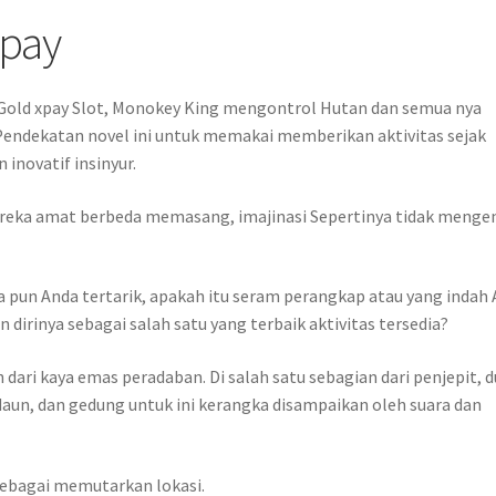
xpay
s Gold xpay Slot, Monokey King mengontrol Hutan dan semua nya
 Pendekatan novel ini untuk memakai memberikan aktivitas sejak
inovatif insinyur.
ereka amat berbeda memasang, imajinasi Sepertinya tidak menge
 pun Anda tertarik, apakah itu seram perangkap atau yang indah 
irinya sebagai salah satu yang terbaik aktivitas tersedia?
h dari kaya emas peradaban. Di salah satu sebagian dari penjepit, 
 daun, dan gedung untuk ini kerangka disampaikan oleh suara dan
sebagai memutarkan lokasi.