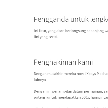
Pengganda untuk leng
Ini fitur, yang akan berlangsung sepanjang
lini yang terisi.
Penghakiman kami
Dengan mutakhir mereka novel Xpays Mecha
lainnya.
Dengan ini penampilan dalam permainan, sa
potensi untuk mendapatkan 500x, hampir tam