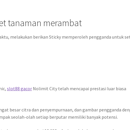
ket tanaman merambat
 waktu, melakukan berikan Sticky memperoleh pengganda untuk se
nic,
slot88 gacor
Nolimit City telah mencapai prestasi luar biasa
ngat besar citra dan penyempurnaan, dan gambar pengganda de
pak seolah-olah setiap berputar memiliki banyak potensi.