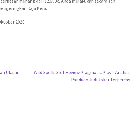
 terbesar menang dari 12.693x, Anda melakukan secara sah
mengeringkan Raja Kera.
Oktober 2020.
Next
dan Ulasan
Wild Spells Slot Review Pragmatic Play – Analisi
post:
Panduan Judi Joker Terperca