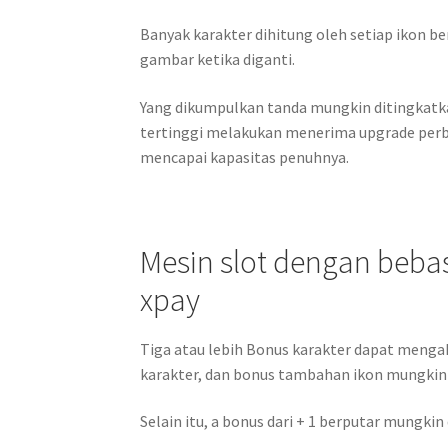
Banyak karakter dihitung oleh setiap ikon be
gambar ketika diganti.
Yang dikumpulkan tanda mungkin ditingkatka
tertinggi melakukan menerima upgrade perban
mencapai kapasitas penuhnya.
Mesin slot dengan beba
xpay
Tiga atau lebih Bonus karakter dapat menga
karakter, dan bonus tambahan ikon mungki
Selain itu, a bonus dari + 1 berputar mungkin