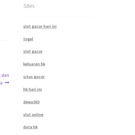
Sites
slot gacor hari ini
togel
slot gacor
keluaran hk
s dan
situs gacor
ya
hk hari ini
dewa303
slot online
data hk