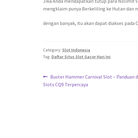
Jika Anda mendapatkan tutup para Nolimit’s
mengklaim punya Berkeliling ke Hutan dan 
dengan banyak, itu akan dapat diakses pada 
Category:
Slot Indonesia
Tag:
Daftar Situs Slot Gacor Hari Ini
Navigasi
Previous
Buster Hammer Carnival Slot – Panduan 
post:
Slots CQ9 Terpercaya
pos