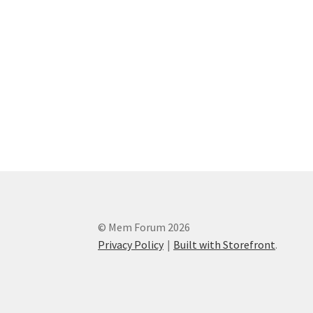
© Mem Forum 2026
Privacy Policy
Built with Storefront
.