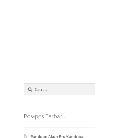
Cari
untuk:
Pos-pos Terbaru
Panduan Akun Pro Kamboja