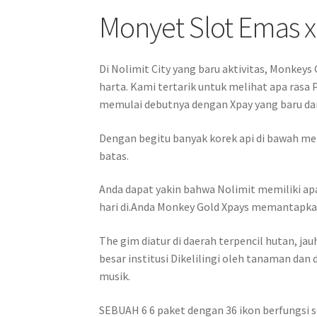
Monyet Slot Emas 
Di Nolimit City yang baru aktivitas, Monkey
harta. Kami tertarik untuk melihat apa rasa
memulai debutnya dengan Xpay yang baru dan 
Dengan begitu banyak korek api di bawah m
batas.
Anda dapat yakin bahwa Nolimit memiliki apa
hari di.Anda Monkey Gold Xpays memantapkan d
The gim diatur di daerah terpencil hutan, jau
besar institusi Dikelilingi oleh tanaman dan
musik.
SEBUAH 6 6 paket dengan 36 ikon berfungsi 