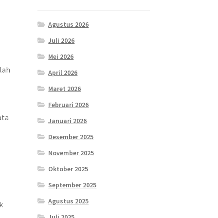
Agustus 2026
Juli 2026
Mei 2026
lah
April 2026
Maret 2026
Februari 2026
ata
Januari 2026
Desember 2025
November 2025
Oktober 2025
September 2025
Agustus 2025
k
Juli 2025