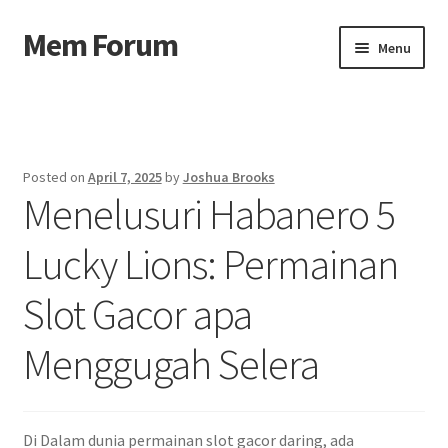
Mem Forum
Skip
Skip
Menu
to
to
navigation
content
Beranda
About us
Posted on
April 7, 2025
by
Joshua Brooks
Menelusuri Habanero 5
Contact us
Lucky Lions: Permainan
Privacy Policy
Slot Gacor apa
Menggugah Selera
Di Dalam dunia permainan slot gacor daring, ada