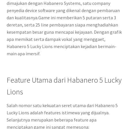
dimajukan dengan Habanero Systems, satu company
penyedia device software yang dikenal dengan pembaruan
dan kualitasnya.Game ini memberikan 5 putaran serta 3
deretan, serta 25 line pembayaran siapa menghadiahkan
kesempatan besar guna mencapai kejayaan. Dengan grafik
apa memikat serta dampak vokal yang menggaet,
Habanero 5 Lucky Lions menciptakan kejadian bermain-
main apa imersif.
Feature Utama dari Habanero 5 Lucky
Lions
Salah nomor satu kekuatan seret utama dari Habanero 5
Lucky Lions adalah features istimewa yang dijualnya.
Selanjutnya merupakan beberapa feature apa
menciptakan game ini sangat memesona: