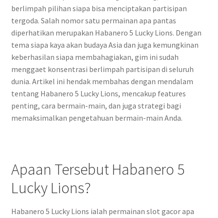
berlimpah pilihan siapa bisa menciptakan partisipan
tergoda. Salah nomor satu permainan apa pantas
diperhatikan merupakan Habanero 5 Lucky Lions. Dengan
tema siapa kaya akan budaya Asia dan juga kemungkinan
keberhasilan siapa membahagiakan, gim ini sudah
menggaet konsentrasi berlimpah partisipan di seluruh
dunia. Artikel ini hendak membahas dengan mendalam
tentang Habanero 5 Lucky Lions, mencakup features
penting, cara bermain-main, dan juga strategi bagi
memaksimalkan pengetahuan bermain-main Anda.
Apaan Tersebut Habanero 5
Lucky Lions?
Habanero 5 Lucky Lions ialah permainan slot gacor apa