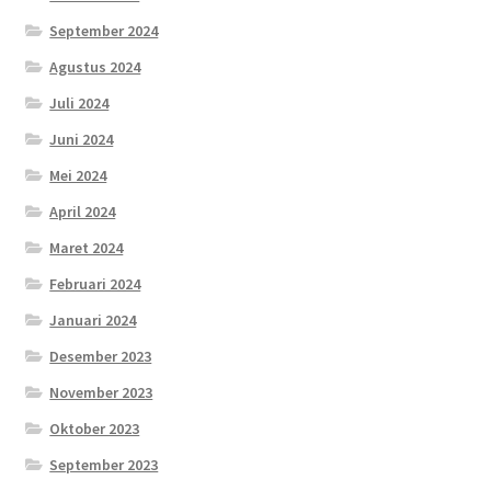
September 2024
Agustus 2024
Juli 2024
Juni 2024
Mei 2024
April 2024
Maret 2024
Februari 2024
Januari 2024
Desember 2023
November 2023
Oktober 2023
September 2023