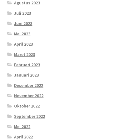
Agustus 2023
Juli 2023
Juni 2023
Mei 2023
April 2023
Maret 2023
Februari 2023
Januari 2023
Desember 2022
November 2022
Oktober 2022
September 2022
Mei 2022
April 2022