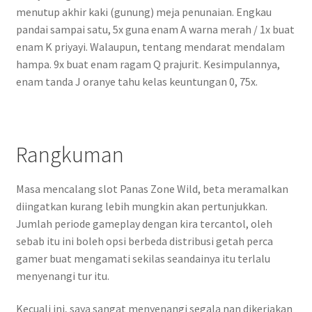
menutup akhir kaki (gunung) meja penunaian. Engkau
pandai sampai satu, 5x guna enam A warna merah / 1x buat
enam K priyayi. Walaupun, tentang mendarat mendalam
hampa. 9x buat enam ragam Q prajurit. Kesimpulannya,
enam tanda J oranye tahu kelas keuntungan 0, 75x.
Rangkuman
Masa mencalang slot Panas Zone Wild, beta meramalkan
diingatkan kurang lebih mungkin akan pertunjukkan.
Jumlah periode gameplay dengan kira tercantol, oleh
sebab itu ini boleh opsi berbeda distribusi getah perca
gamer buat mengamati sekilas seandainya itu terlalu
menyenangi tur itu.
Kecuali ini, saya sangat menyenangi segala nan dikerjakan