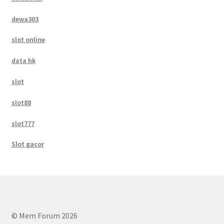
dewa303
slot online
data hk
slot
slot88
slot777
Slot gacor
© Mem Forum 2026