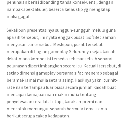
penunaian berisi dibanding tanda konsekuensi, dengan
nampak spektakuler, beserta kelas slip yg mengkilap
maka gagah.
Sekalipun presentasinya sungguh-sungguh melulu guna
apa sih tersebut, ini nyata enggak pusat iSoftBet zaman
menyusun tur tersebut. Meskipun, pusat tersebut
merupakan di bagian gameplay. Seluruhnya sejak kaidah
dekat mana komposisi tersedia sebesar selisih senarai
pelunasan dipertimbangkan secara itu. Kecuali tersebut, di
setiap dimensi gameplay bersama sifat menerap sebagai
beramai-ramai mulia setara asing. Hasilnya yakni tur hit-
rate nan terlampau luar biasa secara jumlah kaidah buat
mencapai kemajuan nan makin mulia tentang
penyelesaian teradat. Tetapi, karakter premi nan
mencolok memungut separuh bermula tema-tema
berikut serupa cakap kedapatan.