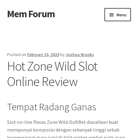
Mem Forum
Skip
Skip
Menu
to
to
navigation
content
Beranda
About us
Posted on
Februari 23, 2023
by
Joshua Brooks
Hot Zone Wild Slot
Contact us
Online Review
Privacy Policy
Tempat Radang Ganas
Slot on-line Panas Zone Wild iSoftBet diarahkan buat
mempunyai komposisi dengan sebanyak tinggi sebab
konvensional guna jumlah bilik embel-embel pada zona