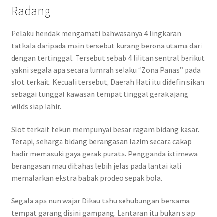
Radang
Pelaku hendak mengamati bahwasanya 4 lingkaran
tatkala daripada main tersebut kurang berona utama dari
dengan tertinggal. Tersebut sebab 4 lilitan sentral berikut
yakni segala apa secara lumrah selaku “Zona Panas” pada
slot terkait. Kecuali tersebut, Daerah Hati itu didefinisikan
sebagai tunggal kawasan tempat tinggal gerak ajang
wilds siap lahir.
Slot terkait tekun mempunyai besar ragam bidang kasar.
Tetapi, seharga bidang berangasan lazim secara cakap
hadir memasuki gaya gerak purata. Pengganda istimewa
berangasan mau dibahas lebih jelas pada lantai kali
memalarkan ekstra babak prodeo sepak bola.
Segala apa nun wajar Dikau tahu sehubungan bersama
tempat garang disini gampang. Lantaran itu bukan siap