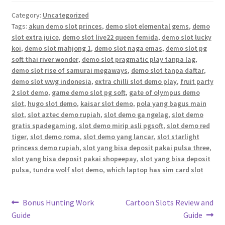
Category:
Uncategorized
Tags:
akun demo slot princes
,
demo slot elemental gems
,
demo
slot extra juice
,
demo slot live22 queen femida
,
demo slot lucky
koi
,
demo slot mahjong 1
,
demo slot naga emas
,
demo slot pg
soft thai river wonder
,
demo slot pragmatic play tanpa lag
,
demo slot rise of samurai megaways
,
demo slot tanpa daftar
,
demo slot wwg indonesia
,
extra chilli slot demo play
,
fruit party
2 slot demo
,
game demo slot pg soft
,
gate of olympus demo
slot
,
hugo slot demo
,
kaisar slot demo
,
pola yang bagus main
slot
,
slot aztec demo rupiah
,
slot demo ga ngelag
,
slot demo
gratis spadegaming
,
slot demo mirip asli pgsoft
,
slot demo red
tiger
,
slot demo roma
,
slot demo yang lancar
,
slot starlight
princess demo rupiah
,
slot yang bisa deposit pakai pulsa three
,
slot yang bisa deposit pakai shopeepay
,
slot yang bisa deposit
pulsa
,
tundra wolf slot demo
,
which laptop has sim card slot
Navigasi
Previous
Next
Bonus Hunting Work
Cartoon Slots Review and
post:
post:
Guide
Guide
pos