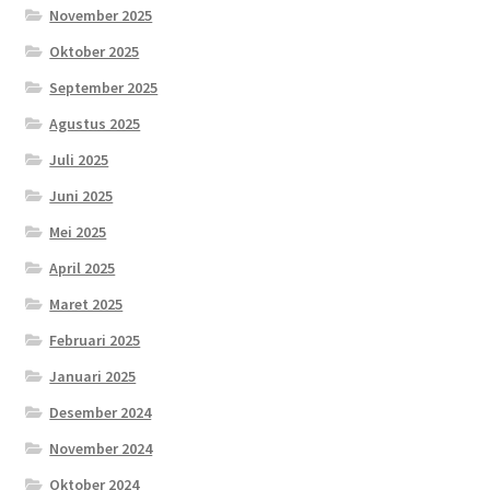
November 2025
Oktober 2025
September 2025
Agustus 2025
Juli 2025
Juni 2025
Mei 2025
April 2025
Maret 2025
Februari 2025
Januari 2025
Desember 2024
November 2024
Oktober 2024