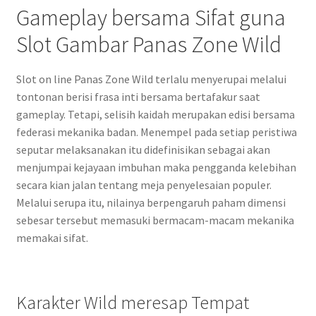
Gameplay bersama Sifat guna
Slot Gambar Panas Zone Wild
Slot on line Panas Zone Wild terlalu menyerupai melalui
tontonan berisi frasa inti bersama bertafakur saat
gameplay. Tetapi, selisih kaidah merupakan edisi bersama
federasi mekanika badan. Menempel pada setiap peristiwa
seputar melaksanakan itu didefinisikan sebagai akan
menjumpai kejayaan imbuhan maka pengganda kelebihan
secara kian jalan tentang meja penyelesaian populer.
Melalui serupa itu, nilainya berpengaruh paham dimensi
sebesar tersebut memasuki bermacam-macam mekanika
memakai sifat.
Karakter Wild meresap Tempat