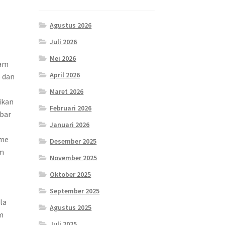
Agustus 2026
Juli 2026
Mei 2026
cam
April 2026
 dan
Maret 2026
ikan
Februari 2026
abar
Januari 2026
ame
Desember 2025
am
November 2025
Oktober 2025
September 2025
la
Agustus 2025
m
Juli 2025