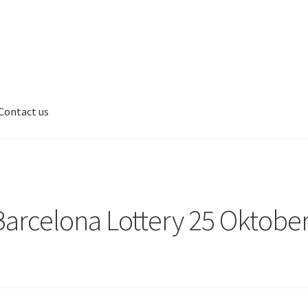
Contact us
Barcelona Lottery 25 Oktobe