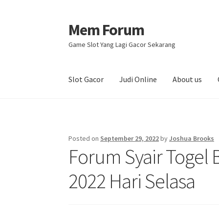
Mem Forum
Skip
Skip
to
to
Game Slot Yang Lagi Gacor Sekarang
navigation
content
Slot Gacor
Judi Online
About us
Beranda
About us
Contact us
Privacy Policy
Posted on
September 29, 2022
by
Joshua Brooks
Forum Syair Togel 
2022 Hari Selasa