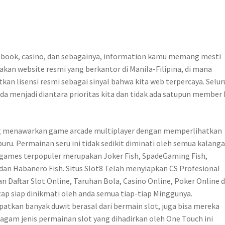
book, casino, dan sebagainya, information kamu memang mesti
pakan website resmi yang berkantor di Manila-Filipina, di mana
an lisensi resmi sebagai sinyal bahwa kita web terpercaya. Selur
da menjadi diantara prioritas kita dan tidak ada satupun member 
ang menawarkan game arcade multiplayer dengan memperlihatkan
buru. Permainan seru ini tidak sedikit diminati oleh semua kalang
ng games terpopuler merupakan Joker Fish, SpadeGaming Fish,
, dan Habanero Fish. Situs Slot8 Telah menyiapkan CS Profesional
Daftar Slot Online, Taruhan Bola, Casino Online, Poker Online 
ap siap dinikmati oleh anda semua tiap-tiap Minggunya.
tkan banyak duwit berasal dari bermain slot, juga bisa mereka
ragam jenis permainan slot yang dihadirkan oleh One Touch ini