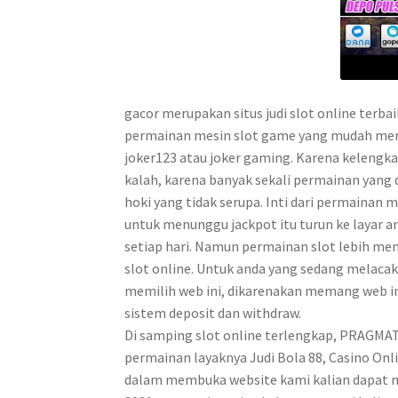
gacor merupakan situs judi slot online terb
permainan mesin slot game yang mudah mena
joker123 atau joker gaming. Karena keleng
kalah, karena banyak sekali permainan yang
hoki yang tidak serupa. Inti dari permainan
untuk menunggu jackpot itu turun ke layar a
setiap hari. Namun permainan slot lebih me
slot online. Untuk anda yang sedang melacak 
memilih web ini, dikarenakan memang web in
sistem deposit dan withdraw.
Di samping slot online terlengkap, PRAGMAT
permainan layaknya Judi Bola 88, Casino Onli
dalam membuka website kami kalian dapat m