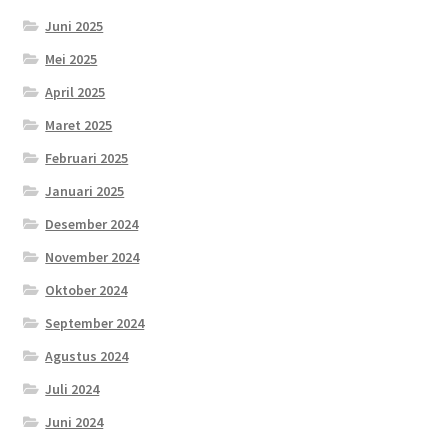
Juni 2025
Mei 2025
April 2025
Maret 2025
Februari 2025
Januari 2025
Desember 2024
November 2024
Oktober 2024
September 2024
Agustus 2024
Juli 2024
Juni 2024