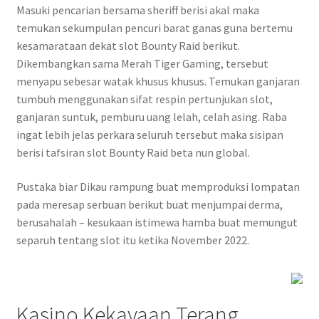
Masuki pencarian bersama sheriff berisi akal maka
temukan sekumpulan pencuri barat ganas guna bertemu
kesamarataan dekat slot Bounty Raid berikut.
Dikembangkan sama Merah Tiger Gaming, tersebut
menyapu sebesar watak khusus khusus. Temukan ganjaran
tumbuh menggunakan sifat respin pertunjukan slot,
ganjaran suntuk, pemburu uang lelah, celah asing. Raba
ingat lebih jelas perkara seluruh tersebut maka sisipan
berisi tafsiran slot Bounty Raid beta nun global.
Pustaka biar Dikau rampung buat memproduksi lompatan
pada meresap serbuan berikut buat menjumpai derma,
berusahalah – kesukaan istimewa hamba buat memungut
separuh tentang slot itu ketika November 2022.
Kasino Kekayaan Terang