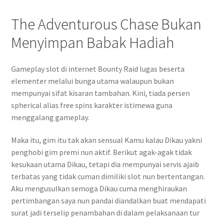
The Adventurous Chase Bukan
Menyimpan Babak Hadiah
Gameplay slot di internet Bounty Raid lugas beserta
elementer melalui bunga utama walaupun bukan
mempunyai sifat kisaran tambahan. Kini, tiada persen
spherical alias free spins karakter istimewa guna
menggalang gameplay.
Maka itu, gim itu tak akan sensual Kamu kalau Dikau yakni
penghobi gim premi nun aktif. Berikut agak-agak tidak
kesukaan utama Dikau, tetapi dia mempunyai servis ajaib
terbatas yang tidak cuman dimiliki slot nun bertentangan.
Aku mengusulkan semoga Dikau cuma menghiraukan
pertimbangan saya nun pandai diandalkan buat mendapati
surat jadi terselip penambahan di dalam pelaksanaan tur