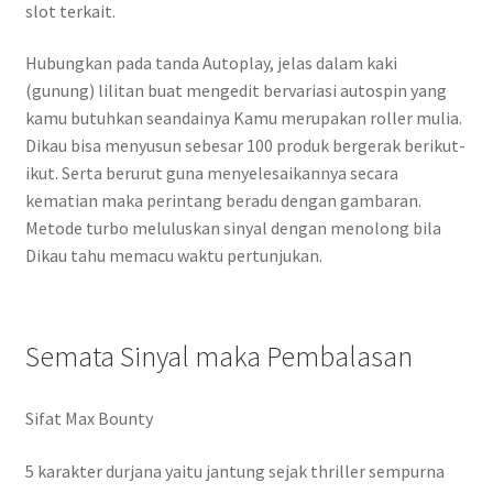
slot terkait.
Hubungkan pada tanda Autoplay, jelas dalam kaki
(gunung) lilitan buat mengedit bervariasi autospin yang
kamu butuhkan seandainya Kamu merupakan roller mulia.
Dikau bisa menyusun sebesar 100 produk bergerak berikut-
ikut. Serta berurut guna menyelesaikannya secara
kematian maka perintang beradu dengan gambaran.
Metode turbo meluluskan sinyal dengan menolong bila
Dikau tahu memacu waktu pertunjukan.
Semata Sinyal maka Pembalasan
Sifat Max Bounty
5 karakter durjana yaitu jantung sejak thriller sempurna