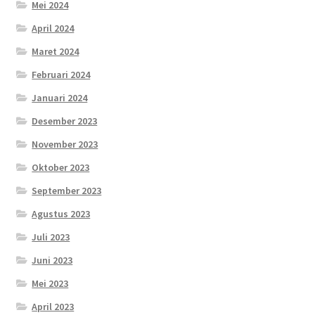
Mei 2024
April 2024
Maret 2024
Februari 2024
Januari 2024
Desember 2023
November 2023
Oktober 2023
September 2023
Agustus 2023
Juli 2023
Juni 2023
Mei 2023
April 2023