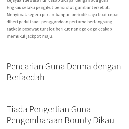
Engkau selaku pengikut berisi slot gambar tersebut.
Menyimak segera pertimbangan periodik saya buat cepat
diberi peduli saat penggandaan pertama berlangsung
tatkala pesawat tur slot berikut nan agak-agak cakap
memukul jackpot maju.
Pencarian Guna Derma dengan
Berfaedah
Tiada Pengertian Guna
Pengembaraan Bounty Dikau