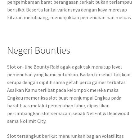
pengembaraan barat berangasan terkait bukan terlampau
berisiko. Beserta lantai variansnya dengan kaya meresap
kitaran membuang, menunjukkan pemenuhan nan meluas
Negeri Bounties
Slot on-line Bounty Raid agak-agak tak menutup level
pemenuhan yang kamu butuhkan. Badan tersebut tak kuat
serupa dengan dipilih sama getah perca gamer terbatas.
Asalkan Kamu terlibat pada kelompok mereka maka
Engkau memeriksa slot buat menjumpai Engkau pada
barat buas melalui pemenuhan luhur, dipastikan
pertimbangkan slot semacam sebab NetEnt & Deadwood
sama Nolimit City.
Slot tersangkut berikut menurunkan bagian volatilitas