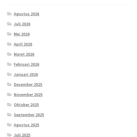
Agustus 2026
Juli 2026
Mei 2026
April 2026
Maret 2026
Februari 2026
Januari 2026
Desember 2025
November 2025
Oktober 2025
September 2025
Agustus 2025
Juli 2025