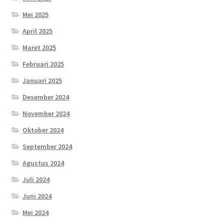
Mei 2025
April 2025
Maret 2025
Februari 2025
Januari 2025
Desember 2024
November 2024
Oktober 2024
September 2024
Agustus 2024
Juli 2024
Juni 2024
Mei 2024