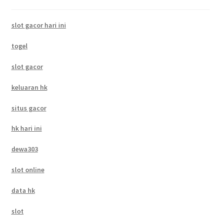
slot gacor hari ini
togel
slot gacor
keluaran hk
situs gacor
hk hari ini
dewa303
slot online
data hk
slot