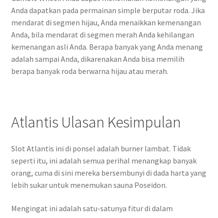
Anda dapatkan pada permainan simple berputar roda. Jika
mendarat di segmen hijau, Anda menaikkan kemenangan
Anda, bila mendarat di segmen merah Anda kehilangan
kemenangan asli Anda. Berapa banyak yang Anda menang
adalah sampai Anda, dikarenakan Anda bisa memilih
berapa banyak roda berwarna hijau atau merah.
Atlantis Ulasan Kesimpulan
Slot Atlantis ini di ponsel adalah burner lambat. Tidak
seperti itu, ini adalah semua perihal menangkap banyak
orang, cuma di sini mereka bersembunyi di dada harta yang
lebih sukar untuk menemukan sauna Poseidon.
Mengingat ini adalah satu-satunya fitur di dalam