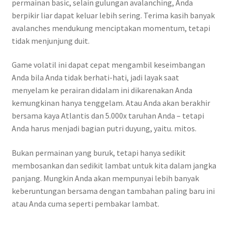
permainan basic, selain gulungan avalanching, Anda
berpikir liar dapat keluar lebih sering. Terima kasih banyak
avalanches mendukung menciptakan momentum, tetapi
tidak menjunjung duit.
Game volatil ini dapat cepat mengambil keseimbangan
Anda bila Anda tidak berhati-hati, jadi layak saat
menyelam ke perairan didalam ini dikarenakan Anda
kemungkinan hanya tenggelam. Atau Anda akan berakhir
bersama kaya Atlantis dan 5.000x taruhan Anda – tetapi
Anda harus menjadi bagian putri duyung, yaitu. mitos.
Bukan permainan yang buruk, tetapi hanya sedikit
membosankan dan sedikit lambat untuk kita dalam jangka
panjang. Mungkin Anda akan mempunyai lebih banyak
keberuntungan bersama dengan tambahan paling baru ini
atau Anda cuma seperti pembakar lambat.