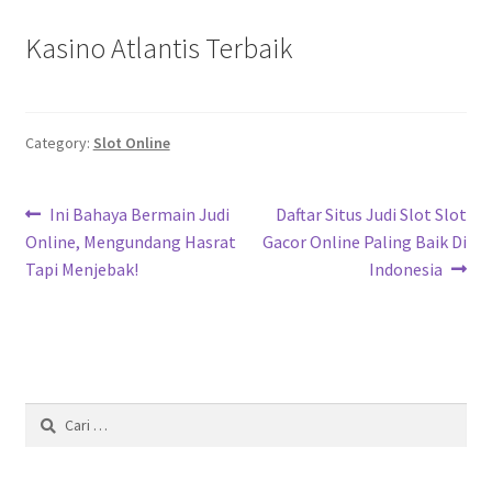
Kasino Atlantis Terbaik
Category:
Slot Online
Navigasi
Previous
Next
Ini Bahaya Bermain Judi
Daftar Situs Judi Slot Slot
post:
post:
Online, Mengundang Hasrat
Gacor Online Paling Baik Di
pos
Tapi Menjebak!
Indonesia
Cari
untuk: