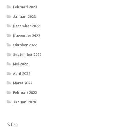
Februari 2023
Januari 2023
Desember 2022
November 2022
Oktober 2022
September 2022
Mei 2022
April 2022
Maret 2022
Februari 2022
Januari 2020
Sites