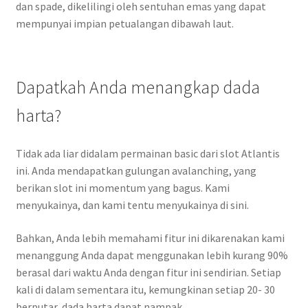
dan spade, dikelilingi oleh sentuhan emas yang dapat
mempunyai impian petualangan dibawah laut.
Dapatkah Anda menangkap dada
harta?
Tidak ada liar didalam permainan basic dari slot Atlantis
ini. Anda mendapatkan gulungan avalanching, yang
berikan slot ini momentum yang bagus. Kami
menyukainya, dan kami tentu menyukainya di sini.
Bahkan, Anda lebih memahami fitur ini dikarenakan kami
menanggung Anda dapat menggunakan lebih kurang 90%
berasal dari waktu Anda dengan fitur ini sendirian. Setiap
kali di dalam sementara itu, kemungkinan setiap 20- 30
berputar, dada harta dapat nampak.