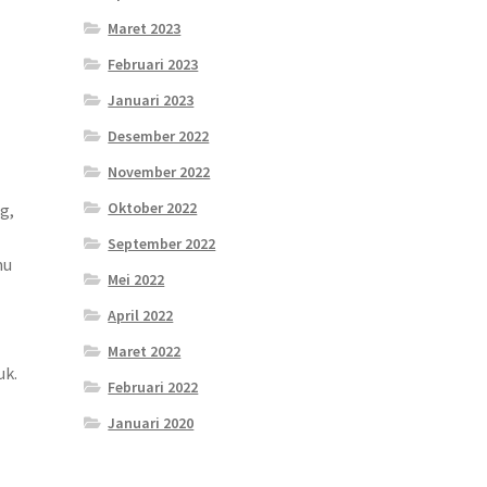
Maret 2023
Februari 2023
Januari 2023
Desember 2022
November 2022
Oktober 2022
g,
September 2022
mu
Mei 2022
April 2022
Maret 2022
uk.
Februari 2022
Januari 2020