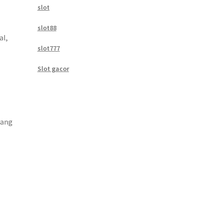
slot
slot88
al,
slot777
Slot gacor
yang