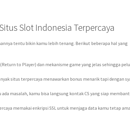
itus Slot Indonesia Terpercaya
annya tentu bikin kamu lebih tenang. Berikut beberapa hal yang
 (Return to Player) dan mekanisme game yang jelas sehingga pel
anyak situs terpercaya menawarkan bonus menarik tapi dengan sy
au ada masalah, kamu bisa langsung kontak CS yang siap membant
rpercaya memakai enkripsi SSL untuk menjaga data kamu tetap ama