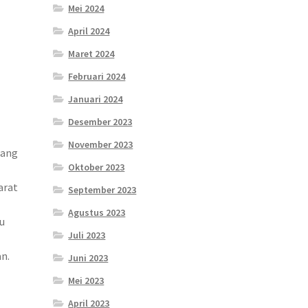
Mei 2024
April 2024
Maret 2024
Februari 2024
Januari 2024
Desember 2023
November 2023
uang
Oktober 2023
arat
September 2023
Agustus 2023
u
Juli 2023
n.
Juni 2023
Mei 2023
April 2023