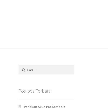
Cari
untuk:
Pos-pos Terbaru
Panduan Akun Pro Kamboja