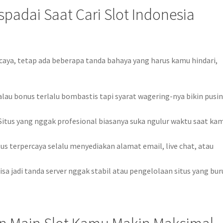
spadai Saat Cari Slot Indonesia
aya, tetap ada beberapa tanda bahaya yang harus kamu hindari,
Kalau bonus terlalu bombastis tapi syarat wagering-nya bikin pusin
 Situs yang nggak profesional biasanya suka ngulur waktu saat ka
itus terpercaya selalu menyediakan alamat email, live chat, atau
 bisa jadi tanda server nggak stabil atau pengelolaan situs yang bur