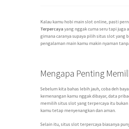
Kalau kamu hobi main slot online, pasti pern
Terpercaya
yang nggak cuma seru tapi juga am
gimana caranya supaya pilih situs slot yang be
pengalaman main kamu makin nyaman tanpa t
Mengapa Penting Memilih
Sebelum kita bahas lebih jauh, coba deh bayan
kemenangan kamu nggak dibayar, data pribad
memilih situs slot yang terpercaya itu buka
kamu tetap menyenangkan dan aman.
Selain itu, situs slot terpercaya biasanya pun