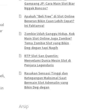
Gampang JP: Cara Main Slot Biar
Nggak Boncos?
Apakah “Beli Free” di Slot Online
Beneran Bikin Cuan Lebih Cepat?
oal
Ini Faktanya!
ar
Zombie Udah Ganggu Hidup, Kok
Main Slot Online Juga Zombie?
Tema Zombie Slot yang Bikin
Deg-degan tapi Nagih
RTP Slot San Quentin:
Menyelami Dunia Mesin Slot di
Penjara Legendaris
Rasakan Sensasi Tinggi dan
di,
Ketegangan Maksimal Saat
Bermain Slot Adrenalin yang
Bikin Deg-degan
ain
Arsip