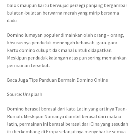
balok maupun kartu berwujud persegi panjang bergambar
bulatan-bulatan berwarna merah yang mirip bersama
dadu.
Domino lumayan populer dimainkan oleh orang – orang,
khsususnya penduduk menengah kebawah, gara-gara
kartu domino cukup tidak mahal untuk didapatkan.
Meskipun penduduk kalangan atas pun sering memainkan
permainan tersebut.
Baca Juga Tips Panduan Bermain Domino Online
Source: Unsplash
Domino berasal berasal dari kata Latin yang artinya Tuan-
Rumah. Meskipun Namanya diambil berasal dari makna
latin, permainan ini berasal berasal dari Cina yang sesudah
itu berkembang di Eropa selanjutnya menyebar ke semua