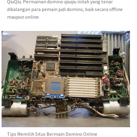
QiuQiu. Permainan domino qiuqiu inilah yang tenar
dikalangan para pemain judi domino, baik secara offline
maupun online.
Tips Memilih Situs Bermain Domino Online