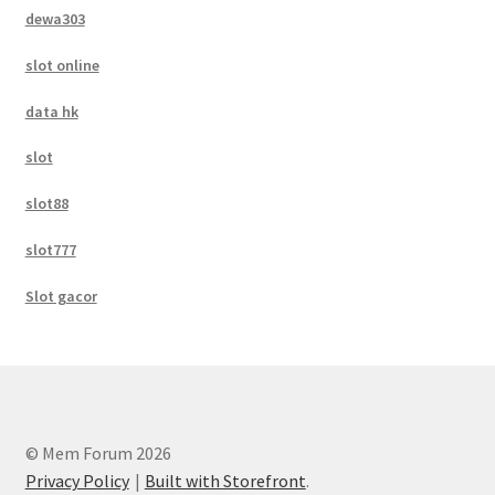
dewa303
slot online
data hk
slot
slot88
slot777
Slot gacor
© Mem Forum 2026
Privacy Policy
Built with Storefront
.